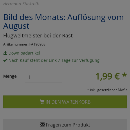
Hermann Stickroth
Marketing
Bild des Monats: Auflösung vom
August
Umfragetools
Flugweltmeister bei der Rast
Artikelnummer: FA190908
Cookies
Alle Akzeptieren
Downloadartikel
Nach Kauf steht der Link 7 Tage zur Verfügung
Cookies
Einstellungen speichern
1,99
€
*
zu Haupptseite Zustimmun
zurück
Menge
* inkl. gesetzlicher MwSt
IN DEN WARENKORB
Fragen zum Produkt