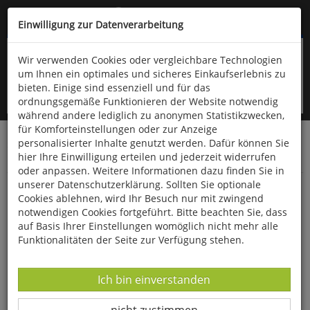
Kompletten Head der Seite überspringen
(06766) 903-200
oder (06766) 9323-960
Einwilligung zur Datenverarbeitung
Wir verwenden Cookies oder vergleichbare Technologien
um Ihnen ein optimales und sicheres Einkaufserlebnis zu
bieten. Einige sind essenziell und für das
ordnungsgemäße Funktionieren der Website notwendig
während andere lediglich zu anonymen Statistikzwecken,
für Komforteinstellungen oder zur Anzeige
personalisierter Inhalte genutzt werden. Dafür können Sie
Startseite
Bücher
Downloads
Zeitschriften
hier Ihre Einwilligung erteilen und jederzeit widerrufen
Der Falke
oder anpassen. Weitere Informationen dazu finden Sie in
unserer Datenschutzerklärung. Sollten Sie optionale
Bild des Monats: Auflösung vom August
Cookies ablehnen, wird Ihr Besuch nur mit zwingend
notwendigen Cookies fortgeführt. Bitte beachten Sie, dass
auf Basis Ihrer Einstellungen womöglich nicht mehr alle
Funktionalitäten der Seite zur Verfügung stehen.
Datenverarbeitung -
Ich bin einverstanden
Datenverarbeitung -