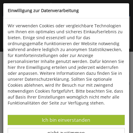
Kompletten Head der Seite überspringen
(06766) 903-200
oder (06766) 9323-960
Einwilligung zur Datenverarbeitung
Wir verwenden Cookies oder vergleichbare Technologien
um Ihnen ein optimales und sicheres Einkaufserlebnis zu
bieten. Einige sind essenziell und für das
ordnungsgemäße Funktionieren der Website notwendig
während andere lediglich zu anonymen Statistikzwecken,
für Komforteinstellungen oder zur Anzeige
personalisierter Inhalte genutzt werden. Dafür können Sie
Startseite
Bücher
Downloads
Zeitschriften
hier Ihre Einwilligung erteilen und jederzeit widerrufen
Der Falke
oder anpassen. Weitere Informationen dazu finden Sie in
unserer Datenschutzerklärung. Sollten Sie optionale
Das Comeback von Seeadler und Fischadler in
Cookies ablehnen, wird Ihr Besuch nur mit zwingend
Niedersachsen
notwendigen Cookies fortgeführt. Bitte beachten Sie, dass
auf Basis Ihrer Einstellungen womöglich nicht mehr alle
Funktionalitäten der Seite zur Verfügung stehen.
Datenverarbeitung -
Ich bin einverstanden
Datenverarbeitung -