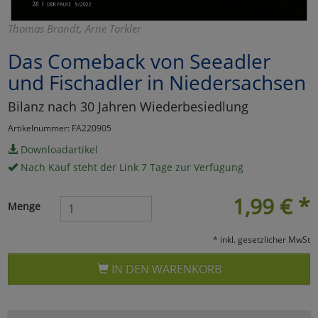
Marketing
Thomas Brandt, Arne Torkler
Das Comeback von Seeadler
Umfragetools
und Fischadler in Niedersachsen
Bilanz nach 30 Jahren Wiederbesiedlung
Cookies
Alle Akzeptieren
Artikelnummer: FA220905
Cookies
Einstellungen speichern
Downloadartikel
Nach Kauf steht der Link 7 Tage zur Verfügung
zu Haupptseite Zustimmun
zurück
1,99
€
*
Menge
* inkl. gesetzlicher MwSt
IN DEN WARENKORB