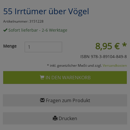
55 Irrtümer über Vögel
Marketing
Artikelnummer: 3151228
Umfragetools
Sofort lieferbar - 2-6 Werktage
8,95
€
*
Menge
Cookies
Alle Akzeptieren
ISBN 978-3-89104-849-8
Cookies
Einstellungen speichern
* inkl. gesetzlicher MwSt und zzgl.
Versandkosten
zu Haupptseite Zustimmun
zurück
IN DEN WARENKORB
Fragen zum Produkt
Drucken