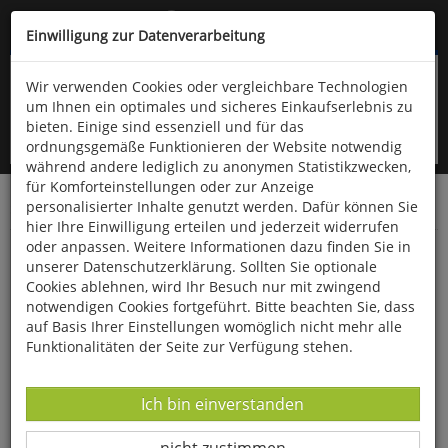
Kompletten Head der Seite überspringen
(06766) 903-200
oder (06766) 9323-960
Einwilligung zur Datenverarbeitung
Wir verwenden Cookies oder vergleichbare Technologien
um Ihnen ein optimales und sicheres Einkaufserlebnis zu
bieten. Einige sind essenziell und für das
ordnungsgemäße Funktionieren der Website notwendig
während andere lediglich zu anonymen Statistikzwecken,
für Komforteinstellungen oder zur Anzeige
personalisierter Inhalte genutzt werden. Dafür können Sie
Startseite
Bücher
Aula-Verlag
Ornithologie
hier Ihre Einwilligung erteilen und jederzeit widerrufen
oder anpassen. Weitere Informationen dazu finden Sie in
55 Irrtümer über Vögel
unserer Datenschutzerklärung. Sollten Sie optionale
Cookies ablehnen, wird Ihr Besuch nur mit zwingend
notwendigen Cookies fortgeführt. Bitte beachten Sie, dass
auf Basis Ihrer Einstellungen womöglich nicht mehr alle
Funktionalitäten der Seite zur Verfügung stehen.
Datenverarbeitung -
Ich bin einverstanden
Datenverarbeitung -