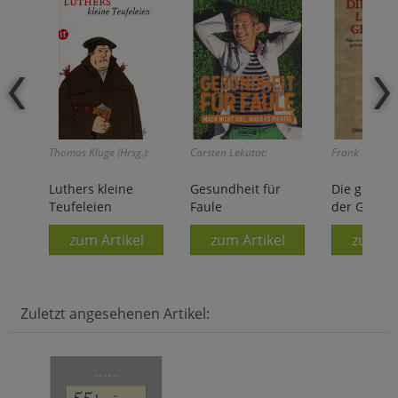
Thomas Kluge (Hrsg.):
Carsten Lekutat:
Frank Fabian:
Luthers kleine
Gesundheit für
Die größte
Teufeleien
Faule
der Geschi
zum Artikel
zum Artikel
zum Ar
Zuletzt angesehenen Artikel: