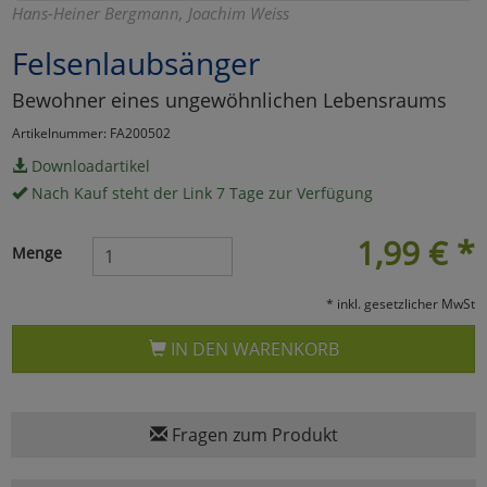
Hans-Heiner Bergmann, Joachim Weiss
Marketing
Felsenlaubsänger
Bewohner eines ungewöhnlichen Lebensraums
Umfragetools
Artikelnummer: FA200502
Downloadartikel
Cookies
Alle Akzeptieren
Nach Kauf steht der Link 7 Tage zur Verfügung
Cookies
Einstellungen speichern
1,99
€
*
Menge
zu Haupptseite Zustimmun
zurück
* inkl. gesetzlicher MwSt
IN DEN WARENKORB
Fragen zum Produkt