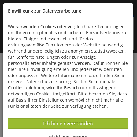
Kompletten Head der Seite überspringen
(06766) 903-200
oder (06766) 9323-960
Einwilligung zur Datenverarbeitung
Wir verwenden Cookies oder vergleichbare Technologien
um Ihnen ein optimales und sicheres Einkaufserlebnis zu
bieten. Einige sind essenziell und für das
ordnungsgemäße Funktionieren der Website notwendig
während andere lediglich zu anonymen Statistikzwecken,
für Komforteinstellungen oder zur Anzeige
personalisierter Inhalte genutzt werden. Dafür können Sie
Startseite
Bücher
Downloads
Zeitschriften
hier Ihre Einwilligung erteilen und jederzeit widerrufen
Der Falke
oder anpassen. Weitere Informationen dazu finden Sie in
unserer Datenschutzerklärung. Sollten Sie optionale
Felsenlaubsänger
Cookies ablehnen, wird Ihr Besuch nur mit zwingend
notwendigen Cookies fortgeführt. Bitte beachten Sie, dass
auf Basis Ihrer Einstellungen womöglich nicht mehr alle
Funktionalitäten der Seite zur Verfügung stehen.
Datenverarbeitung -
Ich bin einverstanden
Datenverarbeitung -