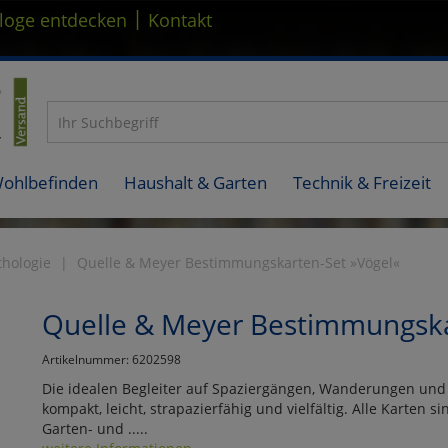
|
loge entdecken
Kontakt
Wohlbefinden
Haushalt & Garten
Technik & Freizeit
thologie
Quelle & Meyer Bestimmungskarten-Set »Vögel«
Quelle & Meyer Bestimmungska
Artikelnummer: 6202598
Die idealen Begleiter auf Spaziergängen, Wanderungen und
kompakt, leicht, strapazierfähig und vielfältig. Alle Karten sin
Garten- und .....