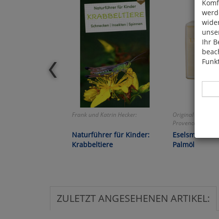
Komfo
werde
wide
unser
Ihr B
beach
Funkt
Frank und Katrin Hecker:
Original aus dem
Provence!
Naturführer für Kinder:
Eselsmilch-Se
Hier 
Krabbeltiere
Palmöl
Cook
fortg
nicht
Selbs
anpa
ZULETZT ANGESEHENEN ARTIKEL:
Ko