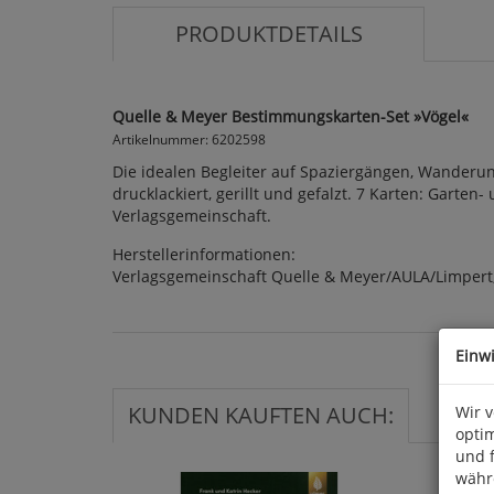
PRODUKTDETAILS
Quelle & Meyer Bestimmungskarten-Set »Vögel«
Artikelnummer: 6202598
Die idealen Begleiter auf Spaziergängen, Wanderung
drucklackiert, gerillt und gefalzt. 7 Karten: Garten
Verlagsgemeinschaft.
Herstellerinformationen:
Verlagsgemeinschaft Quelle & Meyer/AULA/Limpert,
Einw
KUNDEN KAUFTEN AUCH:
Wir 
optim
und 
währ