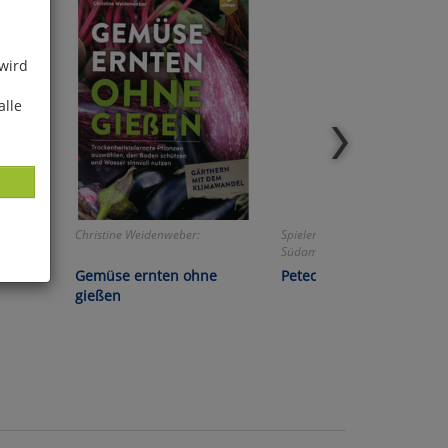
 wird
alle
Christine Weidenweber:
Spielen wie die Ureinwohner
Südamerikas!
 und
Gemüse ernten ohne
Peteca - Handfederball
gießen
ies
glich
der