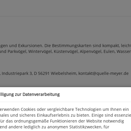
en und Exkursionen. Die Bestimmungskarten sind kompakt, leicht, s
- und Parkvögel, Wintervögel, Küstenvögel, Alpenvögel, Eulen, Wasserv
 Industriepark 3, D 56291 Wiebelsheim, kontakt@quelle-meyer.de
illigung zur Datenverarbeitung
verwenden Cookies oder vergleichbare Technologien um Ihnen ein
ales und sicheres Einkaufserlebnis zu bieten. Einige sind essenzie
für das ordnungsgemäße Funktionieren der Website notwendig
end andere lediglich zu anonymen Statistikzwecken, für