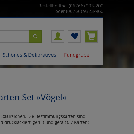
Bestellhotline: (06766) 903-200
oder (06766) 9323-960
Schönes & Dekoratives
Fundgrube
rten-Set »Vögel«
 Exkursionen. Die Bestimmungskarten sind
d drucklackiert, gerillt und gefalzt. 7 Karten: