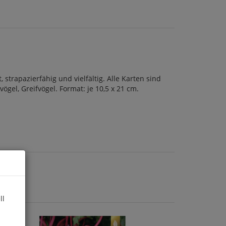
trapazierfähig und vielfältig. Alle Karten sind
ögel, Greifvögel. Format: je 10,5 x 21 cm.
ll