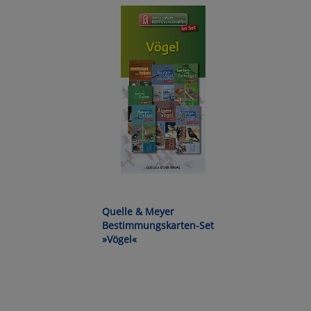
Wa
Pe
Ma
Um
Quelle & Meyer
Bestimmungskarten-Set
»Vögel«