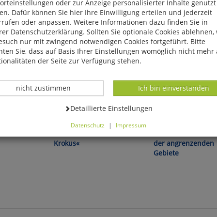
rteinstellungen oder zur Anzeige personalisierter Inhalte genutzt
n. Dafür können Sie hier Ihre Einwilligung erteilen und jederzeit
rrufen oder anpassen. Weitere Informationen dazu finden Sie in
er Datenschutzerklärung. Sollten Sie optionale Cookies ablehnen,
esuch nur mit zwingend notwendigen Cookies fortgeführt. Bitte
ten Sie, dass auf Basis Ihrer Einstellungen womöglich nicht mehr 
ionalitäten der Seite zur Verfügung stehen.
Datenverarbeitung -
Datenverarbeitung -
nicht zustimmen
Ich bin einverstanden
Datenverarbeitung -
Detaillierte Einstellungen
 Herzen der
Aus ökologischem Anbau!
Gutte/Hardtke/Schmidt:
Datenschutz
|
Impressum
ife ohne
Blumenzwiebeln »Safran-
Die Flora Sachsens
können Sie alle optionalen Cookies einstellen. Sollten Sie optionale
Krokus«
der angrenzenden
ies ablehnen, wird Ihr Besuch nur mit zwingend notwendigen Cook
Gebiete
eführt. Bitte beachten Sie, dass auf Basis Ihrer Einstellungen womö
 mehr alle Funktionalitäten der Seite zur Verfügung stehen.
tverständlich können Sie die Einstellungen jederzeit widerrufen o
ssen.
mfortfunktionen