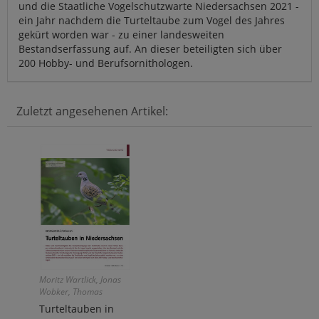
und die Staatliche Vogelschutzwarte Niedersachsen 2021 -
ein Jahr nachdem die Turteltaube zum Vogel des Jahres
gekürt worden war - zu einer landesweiten
Bestandserfassung auf. An dieser beteiligten sich über
200 Hobby- und Berufsornithologen.
Zuletzt angesehenen Artikel:
Moritz Wartlick, Jonas
Wobker, Thomas
Brandt, Eva Lüers,
Turteltauben in
Thorsten Krüger