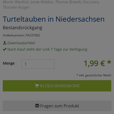
Moritz Wartlick, Jonas Wobker, Thomas Brandt, Eva Lüers,
Thorsten Krüger
Marketing
Turteltauben in Niedersachsen
Umfragetools
Bestandsrückgang
Artikelnummer: FA231002
Cookies
Alle Akzeptieren
Downloadartikel
Nach Kauf steht der Link 7 Tage zur Verfügung
Cookies
Einstellungen speichern
1,99
€
*
Menge
zu Haupptseite Zustimmun
zurück
* inkl. gesetzlicher MwSt
IN DEN WARENKORB
Fragen zum Produkt