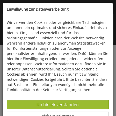
Kompletten Head der Seite überspringen
(06766) 903-200
oder (06766) 9323-960
Einwilligung zur Datenverarbeitung
Wir verwenden Cookies oder vergleichbare Technologien
um Ihnen ein optimales und sicheres Einkaufserlebnis zu
bieten. Einige sind essenziell und für das
ordnungsgemäße Funktionieren der Website notwendig
während andere lediglich zu anonymen Statistikzwecken,
für Komforteinstellungen oder zur Anzeige
personalisierter Inhalte genutzt werden. Dafür können Sie
Startseite
Bücher
Downloads
Zeitschriften
hier Ihre Einwilligung erteilen und jederzeit widerrufen
Der Falke
oder anpassen. Weitere Informationen dazu finden Sie in
unserer Datenschutzerklärung. Sollten Sie optionale
Turteltauben in Niedersachsen
Cookies ablehnen, wird Ihr Besuch nur mit zwingend
notwendigen Cookies fortgeführt. Bitte beachten Sie, dass
auf Basis Ihrer Einstellungen womöglich nicht mehr alle
Funktionalitäten der Seite zur Verfügung stehen.
Datenverarbeitung -
Ich bin einverstanden
Datenverarbeitung -