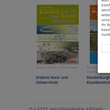
währ
Komfo
werde
wide
unser
Ihr B
beach
Funkt
Bruno P. Kremer / Fritz Gosselck
Streifzüge durch d
Hier 
Erdgeschichte! An
Cook
Erlebnis Nord- und
Mecklenburgi
fortg
Ostsee-Küste
Eiszeitlandsch
nicht
Selbs
anpa
ZULETZT ANGESEHENEN ARTIKEL: