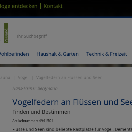
|
loge entdecken
Kontakt
Wohlbefinden
Haushalt & Garten
Technik & Freizeit
Fauna
Vögel
Vogelfedern an Flüssen und Seen
Hans-Heiner Bergmann
Vogelfedern an Flüssen und Se
Finden und Bestimmen
Artikelnummer: 4941501
Flüsse und Seen sind beliebte Rastplätze für Vögel. Dement