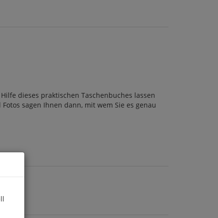
t Hilfe dieses praktischen Taschenbuches lassen
 Fotos sagen Ihnen dann, mit wem Sie es genau
ll