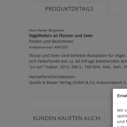
PRODUKTDETAILS
Hans-Heiner Bergmann
Vogelfedern an Flüssen und Seen
Finden und Bestimmen
Artikelnummer: 4941501
Flüsse und Seen sind beliebte Rastplätze für Vögel
sich Federfunde von ca. 60 infrage kommenden Art
"zu tun" haben. 2012, 200 S., 160 farb. Abb., kart., 
Herstellerinformationen:
Quelle & Meyer Verlag GmbH & Co, Industriepark 3
Einw
Wir 
optim
KUNDEN KAUFTEN AUCH:
und 