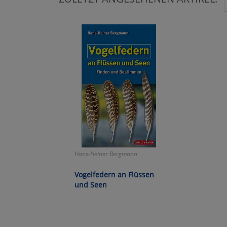
Ko
Wa
Pe
Ma
Um
Hans-Heiner Bergmann
Vogelfedern an Flüssen
und Seen