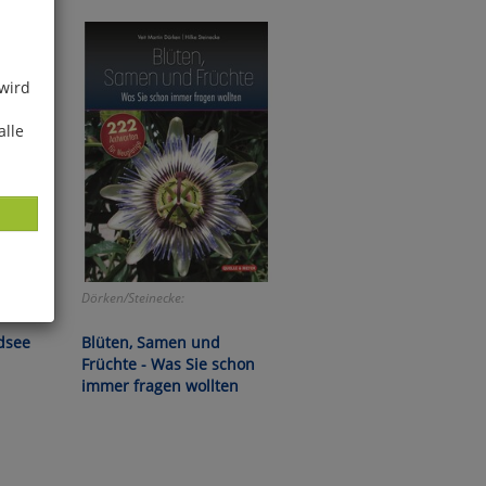
 wird
alle
Dörken/Steinecke:
ies
dsee
Blüten, Samen und
glich
Früchte - Was Sie schon
immer fragen wollten
der