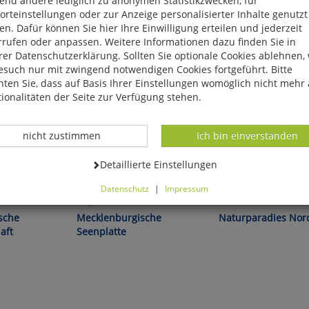
end andere lediglich zu anonymen Statistikzwecken, für
rteinstellungen oder zur Anzeige personalisierter Inhalte genutzt
n. Dafür können Sie hier Ihre Einwilligung erteilen und jederzeit
rrufen oder anpassen. Weitere Informationen dazu finden Sie in
er Datenschutzerklärung. Sollten Sie optionale Cookies ablehnen,
esuch nur mit zwingend notwendigen Cookies fortgeführt. Bitte
ten Sie, dass auf Basis Ihrer Einstellungen womöglich nicht mehr 
ionalitäten der Seite zur Verfügung stehen.
Datenverarbeitung -
Datenverarbeitung -
nicht zustimmen
Ich bin einverstanden
Datenverarbeitung -
Detaillierte Einstellungen
Datenschutz
|
Impressum
ie
Streifzüge durch die
Gosselck/Kremer:
können Sie alle optionalen Cookies einstellen. Sollten Sie optionale
dreas Börner:
Erdgeschichte! Andreas Börner:
ies ablehnen, wird Ihr Besuch nur mit zwingend notwendigen Cook
sche
Mecklenburgische
Naturparadies Nor
eführt. Bitte beachten Sie, dass auf Basis Ihrer Einstellungen womö
aft
Seenplatte
 mehr alle Funktionalitäten der Seite zur Verfügung stehen.
tverständlich können Sie die Einstellungen jederzeit widerrufen o
ssen.