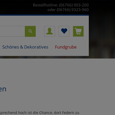
Bestellhotline: (06766) 903-200
oder (06766) 9323-960
Schönes & Dekoratives
Fundgrube
en
sprechend hoch ist die Chance, dort Federn zu