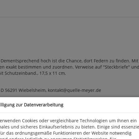
. Dementsprechend hoch ist die Chance, dort Federn zu finden. Mi
en exakt bestimmen und zuordnen. Verweise auf "Steckbriefe" und
mit Schutzeinband., 17,5 x 11 cm.
, D 56291 Wiebelsheim, kontakt@quelle-meyer.de
illigung zur Datenverarbeitung
verwenden Cookies oder vergleichbare Technologien um Ihnen ein
ales und sicheres Einkaufserlebnis zu bieten. Einige sind essenzie
für das ordnungsgemäße Funktionieren der Website notwendig