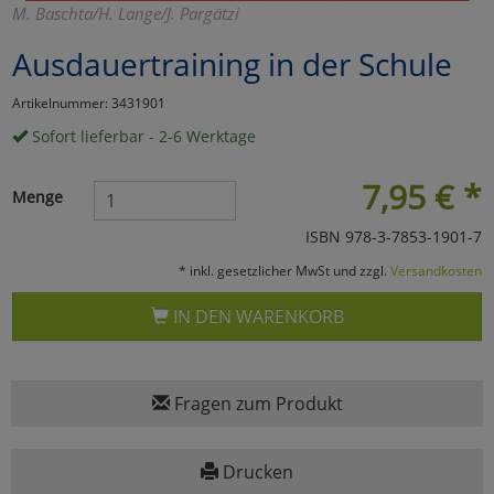
M. Baschta/H. Lange/J. Pargätzi
Marketing
Ausdauertraining in der Schule
Umfragetools
Artikelnummer: 3431901
Sofort lieferbar - 2-6 Werktage
Cookies
Alle Akzeptieren
7,95
€
*
Menge
Cookies
Einstellungen speichern
ISBN 978-3-7853-1901-7
* inkl. gesetzlicher MwSt und zzgl.
Versandkosten
zu Haupptseite Zustimmun
zurück
IN DEN WARENKORB
Fragen zum Produkt
Drucken