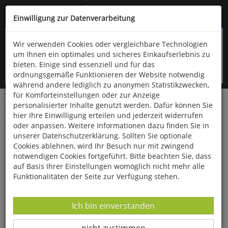
Kompletten Head der Seite überspringen
(06766) 903-200
oder (06766) 9323-960
Einwilligung zur Datenverarbeitung
Wir verwenden Cookies oder vergleichbare Technologien
um Ihnen ein optimales und sicheres Einkaufserlebnis zu
bieten. Einige sind essenziell und für das
ordnungsgemäße Funktionieren der Website notwendig
während andere lediglich zu anonymen Statistikzwecken,
für Komforteinstellungen oder zur Anzeige
personalisierter Inhalte genutzt werden. Dafür können Sie
Startseite
Bücher
Limpert Verlag
hier Ihre Einwilligung erteilen und jederzeit widerrufen
Kindergarten, Schule- und Vereinssport
Verschiedenes
oder anpassen. Weitere Informationen dazu finden Sie in
unserer Datenschutzerklärung. Sollten Sie optionale
Ausdauertraining in der Schule
Cookies ablehnen, wird Ihr Besuch nur mit zwingend
notwendigen Cookies fortgeführt. Bitte beachten Sie, dass
auf Basis Ihrer Einstellungen womöglich nicht mehr alle
Funktionalitäten der Seite zur Verfügung stehen.
Datenverarbeitung -
Ich bin einverstanden
Datenverarbeitung -