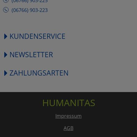
(06766) 903-225
(06766) 903-223
KUNDENSERVICE
NEWSLETTER
ZAHLUNGSARTEN
HUMANITAS
Impressum
AGB