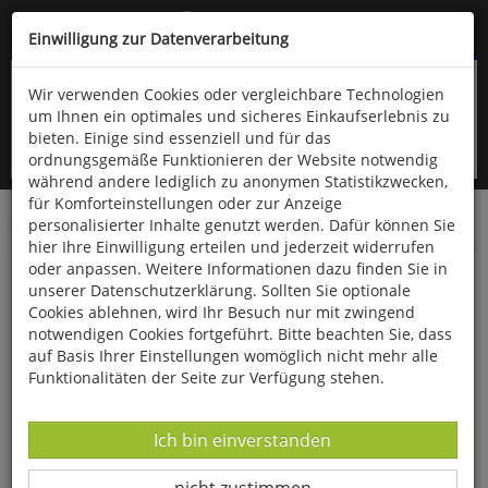
Kompletten Head der Seite überspringen
(06766) 903-200
oder (06766) 9323-960
Einwilligung zur Datenverarbeitung
Wir verwenden Cookies oder vergleichbare Technologien
um Ihnen ein optimales und sicheres Einkaufserlebnis zu
bieten. Einige sind essenziell und für das
ordnungsgemäße Funktionieren der Website notwendig
während andere lediglich zu anonymen Statistikzwecken,
für Komforteinstellungen oder zur Anzeige
personalisierter Inhalte genutzt werden. Dafür können Sie
Startseite
Bücher
Literatur
Sprachwissenschaften
hier Ihre Einwilligung erteilen und jederzeit widerrufen
oder anpassen. Weitere Informationen dazu finden Sie in
Basar der Bildungslücken
unserer Datenschutzerklärung. Sollten Sie optionale
Cookies ablehnen, wird Ihr Besuch nur mit zwingend
notwendigen Cookies fortgeführt. Bitte beachten Sie, dass
auf Basis Ihrer Einstellungen womöglich nicht mehr alle
Funktionalitäten der Seite zur Verfügung stehen.
Datenverarbeitung -
Ich bin einverstanden
Datenverarbeitung -