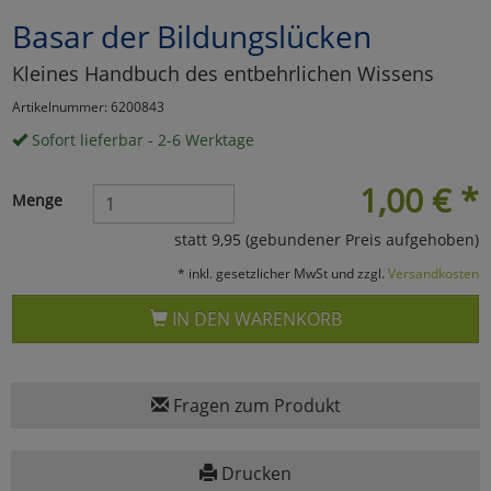
Basar der Bildungslücken
Marketing
Kleines Handbuch des entbehrlichen Wissens
Umfragetools
Artikelnummer: 6200843
Sofort lieferbar - 2-6 Werktage
Cookies
Alle Akzeptieren
1,00
€
*
Menge
Cookies
Einstellungen speichern
statt 9,95 (gebundener Preis aufgehoben)
* inkl. gesetzlicher MwSt und zzgl.
Versandkosten
zu Haupptseite Zustimmun
zurück
IN DEN WARENKORB
Fragen zum Produkt
Drucken