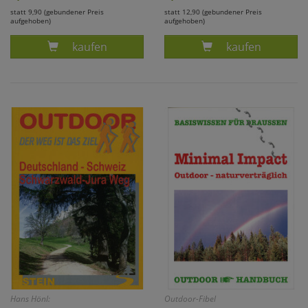
statt 9,90 (gebundener Preis
statt 12,90 (gebundener Preis
aufgehoben)
aufgehoben)
Produkt SPUREN IM SCHNEE UND WEGE ZUM 
Produkt MOLL,
kaufen
kaufen
Hans Hönl:
Outdoor-Fibel