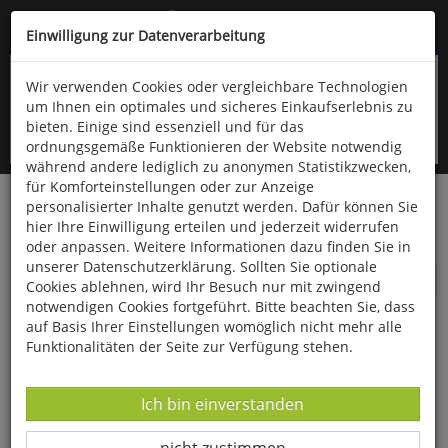
Kompletten Head der Seite überspringen
(06766) 903-200
oder (06766) 9323-960
Einwilligung zur Datenverarbeitung
Wir verwenden Cookies oder vergleichbare Technologien
um Ihnen ein optimales und sicheres Einkaufserlebnis zu
bieten. Einige sind essenziell und für das
ordnungsgemäße Funktionieren der Website notwendig
während andere lediglich zu anonymen Statistikzwecken,
für Komforteinstellungen oder zur Anzeige
personalisierter Inhalte genutzt werden. Dafür können Sie
Startseite
Technik & Freizeit
Outdoor & Wandern
hier Ihre Einwilligung erteilen und jederzeit widerrufen
Bücher zum Thema Outdoor & Wandern
oder anpassen. Weitere Informationen dazu finden Sie in
unserer Datenschutzerklärung. Sollten Sie optionale
Bücher zum Thema Outdoor &
Cookies ablehnen, wird Ihr Besuch nur mit zwingend
Wandern
notwendigen Cookies fortgeführt. Bitte beachten Sie, dass
auf Basis Ihrer Einstellungen womöglich nicht mehr alle
Funktionalitäten der Seite zur Verfügung stehen.
Datenverarbeitung -
Ich bin einverstanden
Datenverarbeitung -