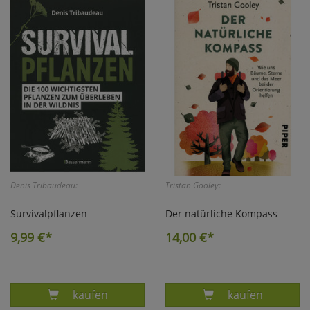
Marketing
Umfragetools
Cookies
Alle Akzeptieren
Cookies
Einstellungen speichern
zu Haupptseite Zustimmun
zurück
Denis Tribaudeau:
Tristan Gooley:
Survivalpflanzen
Der natürliche Kompass
9,99
€*
14,00
€*
Produkt SURVIVALPFLANZEN - DENIS TRIBAU
Produkt DER N
kaufen
kaufen