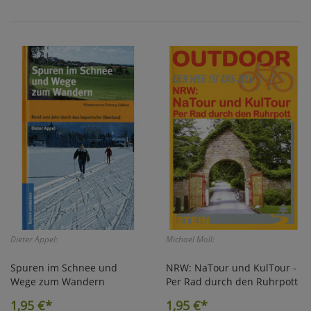
Dieter Appel:
Michael Moll:
Spuren im Schnee und
NRW: NaTour und KulTour -
Wege zum Wandern
Per Rad durch den Ruhrpott
1,95
€*
1,95
€*