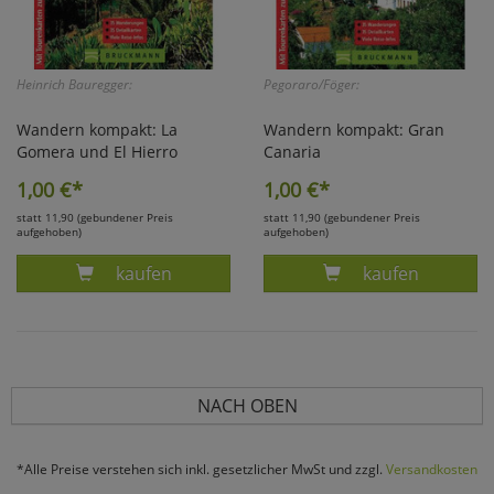
Heinrich Bauregger:
Pegoraro/Föger:
Wandern kompakt: La
Wandern kompakt: Gran
Gomera und El Hierro
Canaria
1,00
€*
1,00
€*
statt 11,90 (gebundener Preis
statt 11,90 (gebundener Preis
aufgehoben)
aufgehoben)
Produkt BAUREGGER, LA GOMERA / EL HIERR
Produkt PEGOR
kaufen
kaufen
NACH OBEN
*Alle Preise verstehen sich inkl. gesetzlicher MwSt und zzgl.
Versandkosten