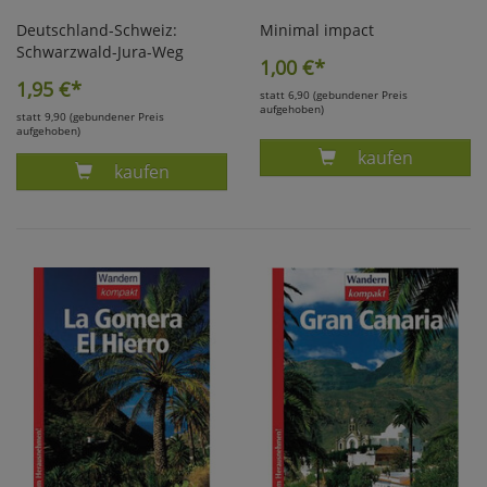
Deutschland-Schweiz:
Minimal impact
Schwarzwald-Jura-Weg
1,00
€*
1,95
€*
statt 6,90 (gebundener Preis
aufgehoben)
statt 9,90 (gebundener Preis
aufgehoben)
Produkt ZWOST
kaufen
Produkt HÖNL, DEUTSCHLAND-SCHWEIZ: S
kaufen