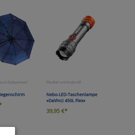
 zum Aufspannen!
Flexibel und kraftvoll!
Regenschirm
Nebo-LED-Taschenlampe
»DaVinci 450L Flex«
*
39,95
€*