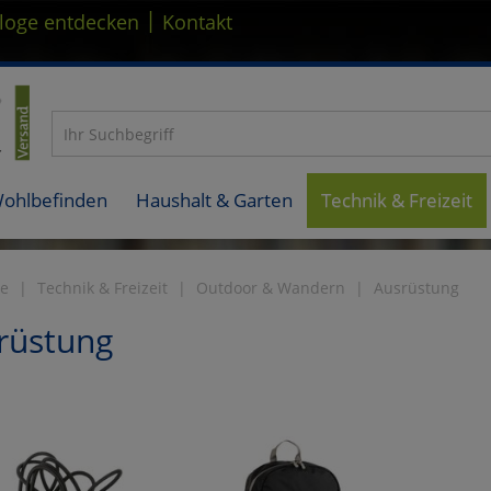
|
loge entdecken
Kontakt
Wohlbefinden
Haushalt & Garten
Technik & Freizeit
te
Technik & Freizeit
Outdoor & Wandern
Ausrüstung
rüstung