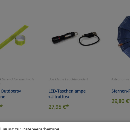
ktierend für maximale
Das kleine Leuchtwunder!
Astronomie
!
 Outdoors«
LED-Taschenlampe
Sternen-
and
»UltraLite«
29,80
€
*
27,95
€*
illigung zur Datenverarbeitung