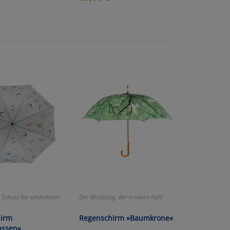
atenverarbeitung (Seitenende)
 Schutz bei schlechtem
Der Blickfang, der trocken hält!
irm
Regenschirm »Baumkrone«
assen«