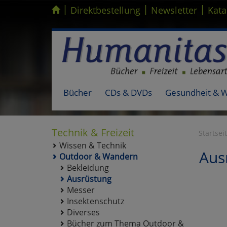
|
|
|
Kompletten Head der Seite überspringen
Direktbestellung
Newsletter
Kata
Bücher
CDs & DVDs
Gesundheit & 
Technik & Freizeit
Startsei
Wissen & Technik
Aus
Outdoor & Wandern
Bekleidung
Ausrüstung
Messer
Insektenschutz
Diverses
Bücher zum Thema Outdoor &