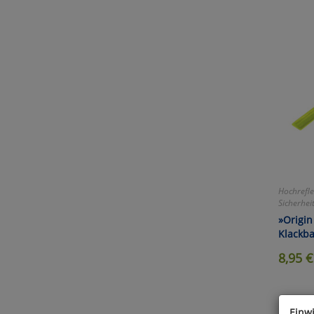
Hochrefle
Sicherheit
»Origin
Klackb
8,95
€
Einw