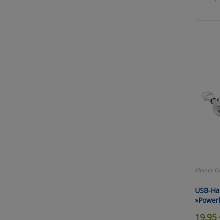
nicht
Selbs
anpa
Ko
Wa
Pe
Ma
Kleines G
Um
USB-H
»Power
19,95