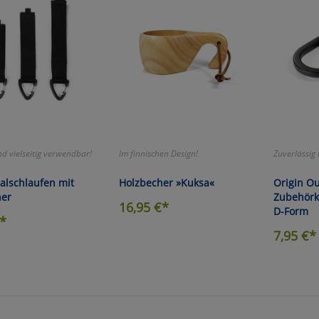
d vielseitig verwendbar!
Im finnischen Design!
Zuverlässig 
alschlaufen mit
Holzbecher »Kuksa«
Origin O
ner
Zubehörk
16,95
€*
D-Form
*
7,95
€*