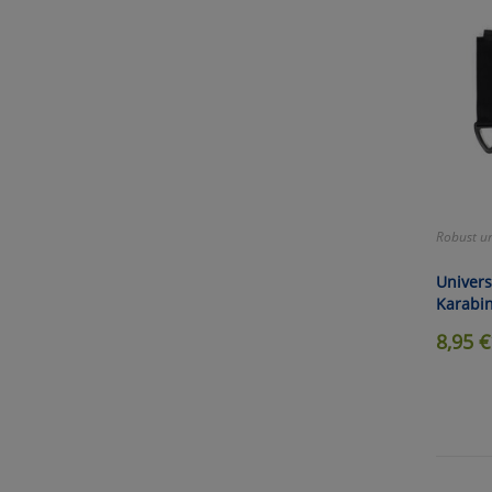
Robust un
Univers
Karabi
8,95
€