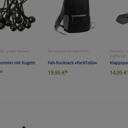
lfer, großer Nutzen!
Der perfekte Reisegefährte!
Kompakt, r
griffbereit!
ummis mit Kugeln
Falt-Rucksack »PackToGo«
Klappspat
*
19,95
€*
14,95
€