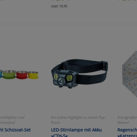
statt 19,95
zu Haupptseite Zustimmung D
zurück
rschließbar und
Ein echtes Highlight zu einem Top-
Extragroßer
inenfest!
Preis!
Wetter!
hl Schüssel-Set
LED-Stirnlampe mit Akku
Regensch
»CTH-5«
»Katzenr