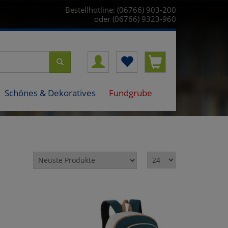
Bestellhotline: (06766) 903-200
oder (06766) 9323-960
Schönes & Dekoratives
Fundgrube