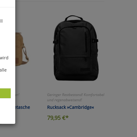
ll
 wird
alle
Platzwunder!
Geringer Restbestand! Komfortabel
und regenabweisend!
Umhängetasche
Rucksack »Cambridge«
g«
79,95
€*
*
ies
glich