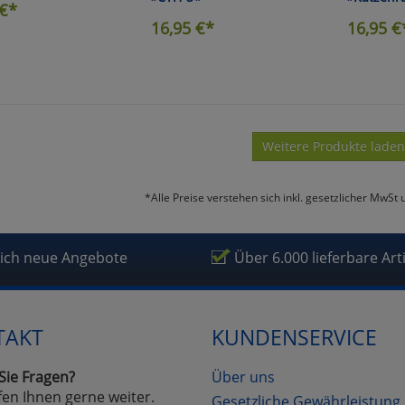
€*
16,95
€*
16,95
€
Weitere Produkte laden
*Alle Preise verstehen sich inkl. gesetzlicher MwSt 
lich neue Angebote
Über 6.000 lieferbare Art
TAKT
KUNDENSERVICE
Sie Fragen?
Über uns
fen Ihnen gerne weiter.
Gesetzliche Gewährleistung