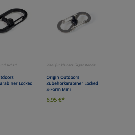
und sicher!
Ideal für kleinere Gegenstände!
utdoors
Origin Outdoors
arabiner Locked
Zubehörkarabiner Locked
S-Form Mini
6,95
€*