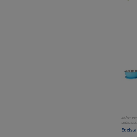
Sicher ve
spülmasch
Edelsta