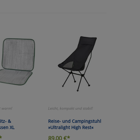
der
t warm!
Leicht, kompakt und stabil!
tz- &
Reise- und Campingstuhl
ssen XL
»Ultralight High Rest«
*
89,00
€*