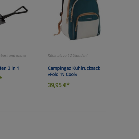
obust und immer
Kühlt bis zu 12 Stunden!
en 3 in 1
Campingaz Kühlrucksack
»Fold`N Cool«
*
39,95
€*