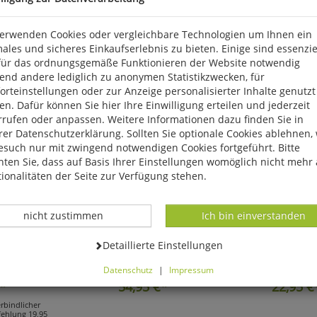
verwenden Cookies oder vergleichbare Technologien um Ihnen ein
ales und sicheres Einkaufserlebnis zu bieten. Einige sind essenzie
für das ordnungsgemäße Funktionieren der Website notwendig
end andere lediglich zu anonymen Statistikzwecken, für
rteinstellungen oder zur Anzeige personalisierter Inhalte genutzt
n. Dafür können Sie hier Ihre Einwilligung erteilen und jederzeit
rrufen oder anpassen. Weitere Informationen dazu finden Sie in
er Datenschutzerklärung. Sollten Sie optionale Cookies ablehnen,
esuch nur mit zwingend notwendigen Cookies fortgeführt. Bitte
ten Sie, dass auf Basis Ihrer Einstellungen womöglich nicht mehr 
ionalitäten der Seite zur Verfügung stehen.
Datenverarbeitung -
Datenverarbeitung -
nicht zustimmen
Ich bin einverstanden
Restbestand! - Technik,
Der Allrounder!
Das kleine 
macht!
Datenverarbeitung -
Detaillierte Einstellungen
rnlampe mit 7
Canvas-Reisetasche
Canvas-
modi
»Malibu«
»Mate Ba
Datenschutz
|
Impressum
können Sie alle optionalen Cookies einstellen. Sollten Sie optionale
*
54,95
€*
22,95
€
ies ablehnen, wird Ihr Besuch nur mit zwingend notwendigen Cook
erbindlicher
eführt. Bitte beachten Sie, dass auf Basis Ihrer Einstellungen womö
ehlung 19,95