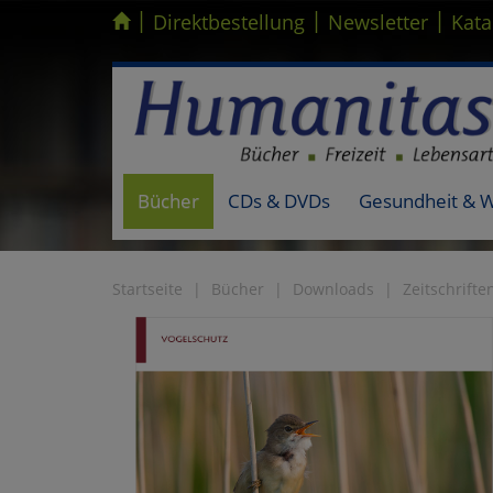
|
|
|
Kompletten Head der Seite überspringen
Direktbestellung
Newsletter
Kata
Bücher
CDs & DVDs
Gesundheit & 
Startseite
Bücher
Downloads
Zeitschrifte