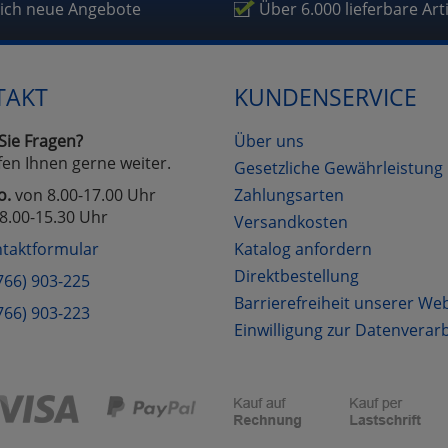
fragetools
lich neue Angebote
Über 6.000 lieferbare Art
Cookies
Cookies
Alle Akzeptieren
Einstellungen speichern
TAKT
KUNDENSERVICE
zu Haupptseite Zustimmung D
zurück
Sie Fragen?
Über uns
fen Ihnen gerne weiter.
Gesetzliche Gewährleistung
o.
von 8.00-17.00 Uhr
Zahlungsarten
8.00-15.30 Uhr
Versandkosten
taktformular
Katalog anfordern
Direktbestellung
766) 903-225
Barrierefreiheit unserer We
766) 903-223
Einwilligung zur Datenverar