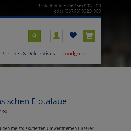
Bestellhotline: (06766) 903-200
oder (06766) 9323-960
Schönes & Dekoratives
Fundgrube
e
hsischen Elbtalaue
nke
zu den meistdiskutierten Umweltthemen unserer