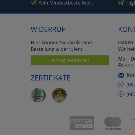
Um
Kein Mindestbestellwert
Täg
WIDERRUF
KON
Hier können Sie direkt eine
Haben 
Bestellung widerrufen:
Wir hel
Mo. - D
Vertrag widerrufen
Fr.
von 
Kon
ZERTIFIKATE
(06
(06