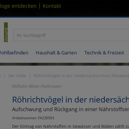
|
loge entdecken
Kontakt
Wohlbefinden
Haushalt & Garten
Technik & Freizeit
n
Der Falke
Röhrichtvögel in der niedersächsischen Elbtalau
Wilhelm Meier-Peithmann
Röhrichtvögel in der niedersäc
Aufschwung und Rückgang in einer Nährstoffse
Artikelnummer: FA230503
Der Eintrag von Nährstoffen in Gewässer und Böden zählt 