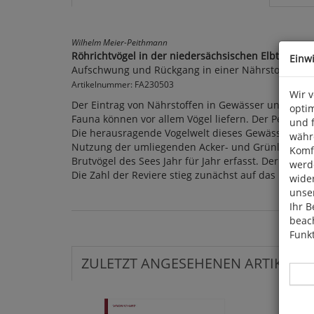
Wilhelm Meier-Peithmann
Röhrichtvögel in der niedersächsischen Elbtalaue
Einw
Aufschwung und Rückgang in einer Nährstoffsenke
Artikelnummer: FA230503
Wir 
Der Eintrag von Nährstoffen in Gewässer und Böde
optim
Fauna können vor allem Vögel liefern. Der Penkefitz
und 
Die herausragende Vogelwelt dieses Gewässers mit 
währ
Nutzung der umliegenden Acker- und Grünlandfläch
Komfo
Brutvögel des Sees Jahr für Jahr erfasst. Der Tei
werde
Die Zahl der Reviere stieg zunächst auf das Fünffa
wide
unser
Ihr B
beach
Funkt
ZULETZT ANGESEHENEN ARTIKEL: