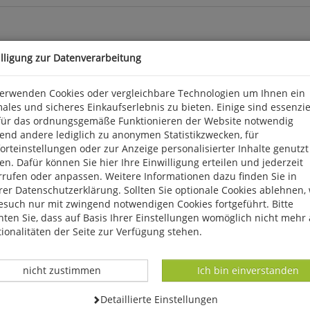
illigung zur Datenverarbeitung
verwenden Cookies oder vergleichbare Technologien um Ihnen ein
n zählt zu den meistdiskutierten Umweltthemen unserer Zeit. Kon
ales und sicheres Einkaufserlebnis zu bieten. Einige sind essenzie
er See, ein Altarm der Elbe im Biosphärenreservat Niedersächsische
für das ordnungsgemäße Funktionieren der Website notwendig
ursprünglich einem Drittel an Rote-Liste-Brutpaaren war im letzt
end andere lediglich zu anonymen Statistikzwecken, für
en ausgesetzt - mit einschneidenden Folgen vor allem für die Rö
rteinstellungen oder zur Anzeige personalisierter Inhalte genutzt
chrohrsänger ist ein gutes Beispiel für die bezeichnenden Bestan
n. Dafür können Sie hier Ihre Einwilligung erteilen und jederzeit
che an, um dann von über 100 wieder auf ein Fünftel zu sinken.
rrufen oder anpassen. Weitere Informationen dazu finden Sie in
er Datenschutzerklärung. Sollten Sie optionale Cookies ablehnen,
esuch nur mit zwingend notwendigen Cookies fortgeführt. Bitte
ten Sie, dass auf Basis Ihrer Einstellungen womöglich nicht mehr 
ionalitäten der Seite zur Verfügung stehen.
Datenverarbeitung -
Datenverarbeitung -
nicht zustimmen
Ich bin einverstanden
Datenverarbeitung -
Detaillierte Einstellungen