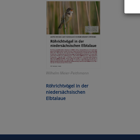
Hier 
Cook
fortg
nicht
Selbs
anpa
Ko
Wilhelm Meier-Peithmann
Wa
Röhrichtvögel in der
niedersächsischen
Pe
Elbtalaue
Ma