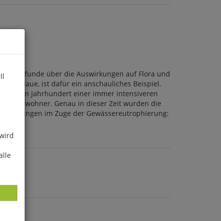
krete Befunde über die Auswirkungen auf Flora und
ll
 Elbtalaue, ist dafür ein anschauliches Beispiel.
en halben Jahrhundert einer immer intensiveren
hrichtbewohner. Genau in dieser Zeit wurden die
dsveränderungen im Zuge der Gewässereutrophierung:
 wird
alle