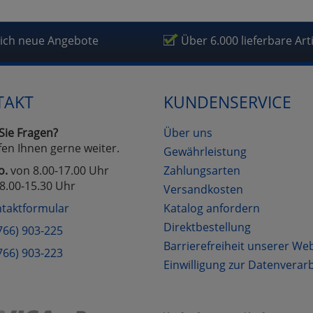
lich neue Angebote
Über 6.000 lieferbare Art
TAKT
KUNDENSERVICE
Sie Fragen?
Über uns
fen Ihnen gerne weiter.
Gewährleistung
o.
von 8.00-17.00 Uhr
Zahlungsarten
8.00-15.30 Uhr
Versandkosten
taktformular
Katalog anfordern
Direktbestellung
766) 903-225
Barrierefreiheit unserer We
766) 903-223
Einwilligung zur Datenverar