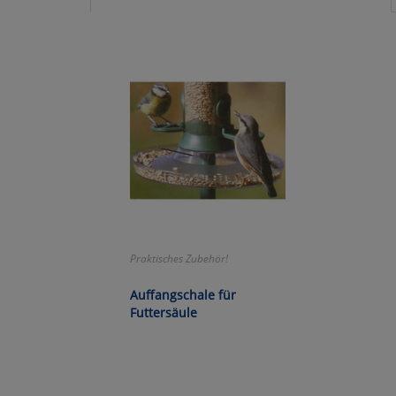
Um
Praktisches Zubehör!
Auffangschale für
Futtersäule