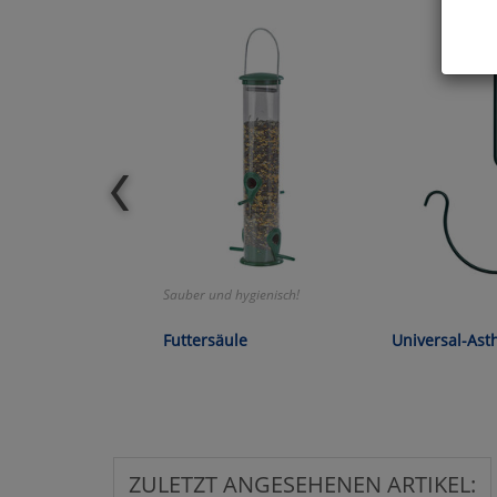
Hier 
Cook
fortg
nicht
Selbs
anpa
Ko
Sauber und hygienisch!
Wa
Futtersäule
Universal-Ast
Pe
Ma
ZULETZT ANGESEHENEN ARTIKEL: