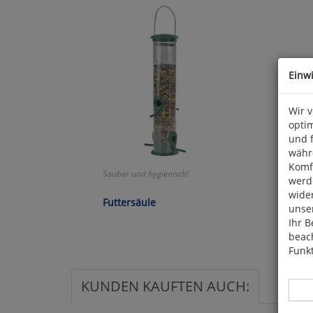
Einw
Wir 
optim
und 
währ
Komfo
Sauber und hygienisch!
werde
wide
Futtersäule
unser
Ihr B
beach
Funkt
KUNDEN KAUFTEN AUCH: