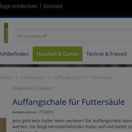
|
loge entdecken
Kontakt
Wohlbefinden
Haushalt & Garten
Technik & Freizeit
Zubehör
Futterhäuser
Auffangschale für Futtersäule
Praktisches Zubehör!
Auffangschale für Futtersäule
Artikelnummer: 7772813
Jetzt geht kein Futter mehr verloren! Die Auffangschale kan
werden. Sie fängt herunterfallendes Futter auf und bietet so