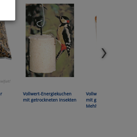
ies
glich
der
elfalt!
ür
Vollwert-Energiekuchen
Vollwert-Energiekuchen
mit getrockneten Insekten
mit getrockneten
Mehlwürmern