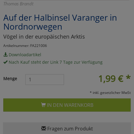
Thomas Brandt
Marketing
Auf der Halbinsel Varanger in
Nordnorwegen
Umfragetools
Vögel in der europäischen Arktis
Artikelnummer: FA221006
Cookies
Alle Akzeptieren
Downloadartikel
Nach Kauf steht der Link 7 Tage zur Verfügung
Cookies
Einstellungen speichern
1,99
€
*
zu Haupptseite Zustimmun
zurück
Menge
* inkl. gesetzlicher MwSt
IN DEN WARENKORB
Fragen zum Produkt