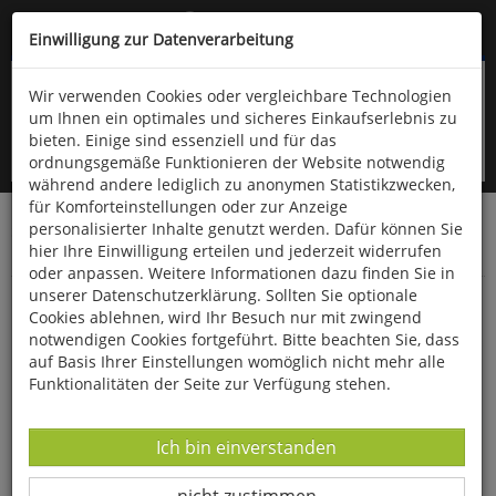
Kompletten Head der Seite überspringen
(06766) 903-200
oder (06766) 9323-960
Einwilligung zur Datenverarbeitung
Wir verwenden Cookies oder vergleichbare Technologien
um Ihnen ein optimales und sicheres Einkaufserlebnis zu
bieten. Einige sind essenziell und für das
ordnungsgemäße Funktionieren der Website notwendig
während andere lediglich zu anonymen Statistikzwecken,
für Komforteinstellungen oder zur Anzeige
personalisierter Inhalte genutzt werden. Dafür können Sie
Startseite
Bücher
Downloads
Zeitschriften
hier Ihre Einwilligung erteilen und jederzeit widerrufen
Der Falke
oder anpassen. Weitere Informationen dazu finden Sie in
unserer Datenschutzerklärung. Sollten Sie optionale
Auf der Halbinsel Varanger in Nordnorwegen
Cookies ablehnen, wird Ihr Besuch nur mit zwingend
notwendigen Cookies fortgeführt. Bitte beachten Sie, dass
auf Basis Ihrer Einstellungen womöglich nicht mehr alle
Funktionalitäten der Seite zur Verfügung stehen.
Datenverarbeitung -
Ich bin einverstanden
Datenverarbeitung -