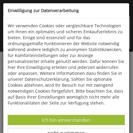
Kompletten Head der Seite überspringen
(06766) 903-200
oder (06766) 9323-960
Einwilligung zur Datenverarbeitung
Wir verwenden Cookies oder vergleichbare Technologien
um Ihnen ein optimales und sicheres Einkaufserlebnis zu
bieten. Einige sind essenziell und für das
ordnungsgemäße Funktionieren der Website notwendig
während andere lediglich zu anonymen Statistikzwecken,
für Komforteinstellungen oder zur Anzeige
personalisierter Inhalte genutzt werden. Dafür können Sie
Startseite
Bücher
Geschichte
Antike
hier Ihre Einwilligung erteilen und jederzeit widerrufen
oder anpassen. Weitere Informationen dazu finden Sie in
Auf den Spuren Alexanders des Großen
unserer Datenschutzerklärung. Sollten Sie optionale
Cookies ablehnen, wird Ihr Besuch nur mit zwingend
notwendigen Cookies fortgeführt. Bitte beachten Sie, dass
auf Basis Ihrer Einstellungen womöglich nicht mehr alle
Funktionalitäten der Seite zur Verfügung stehen.
Datenverarbeitung -
Ich bin einverstanden
Datenverarbeitung -