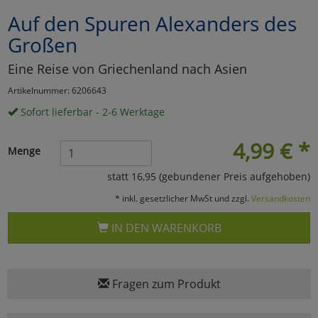
Auf den Spuren Alexanders des
Marketing
Großen
Umfragetools
Eine Reise von Griechenland nach Asien
Artikelnummer: 6206643
Sofort lieferbar - 2-6 Werktage
Cookies
Alle Akzeptieren
4,99
€
*
Cookies
Einstellungen speichern
Menge
statt 16,95 (gebundener Preis aufgehoben)
zu Haupptseite Zustimmun
zurück
* inkl. gesetzlicher MwSt und zzgl.
Versandkosten
IN DEN WARENKORB
Fragen zum Produkt