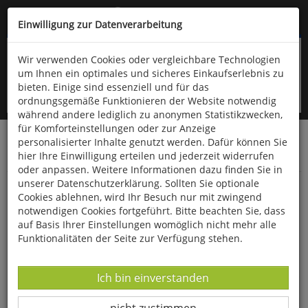
Kompletten Head der Seite überspringen
(06766) 903-200
oder (06766) 9323-960
Einwilligung zur Datenverarbeitung
Wir verwenden Cookies oder vergleichbare Technologien
um Ihnen ein optimales und sicheres Einkaufserlebnis zu
bieten. Einige sind essenziell und für das
ordnungsgemäße Funktionieren der Website notwendig
während andere lediglich zu anonymen Statistikzwecken,
für Komforteinstellungen oder zur Anzeige
personalisierter Inhalte genutzt werden. Dafür können Sie
Startseite
Bücher
Downloads
Zeitschriften
hier Ihre Einwilligung erteilen und jederzeit widerrufen
Der Falke
oder anpassen. Weitere Informationen dazu finden Sie in
unserer Datenschutzerklärung. Sollten Sie optionale
Trauerenten in der Nordsee
Cookies ablehnen, wird Ihr Besuch nur mit zwingend
notwendigen Cookies fortgeführt. Bitte beachten Sie, dass
auf Basis Ihrer Einstellungen womöglich nicht mehr alle
Funktionalitäten der Seite zur Verfügung stehen.
Datenverarbeitung -
Ich bin einverstanden
Datenverarbeitung -