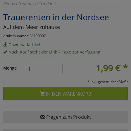
Reno Lottmann, Petra Potel
Marketing
Trauerenten in der Nordsee
Auf dem Meer zuhause
Umfragetools
Artikelnummer: FA190907
Downloadartikel
Cookies
Alle Akzeptieren
Nach Kauf steht der Link 7 Tage zur Verfügung
Cookies
Einstellungen speichern
1,99
€
*
Menge
zu Haupptseite Zustimmun
zurück
* inkl. gesetzlicher MwSt
IN DEN WARENKORB
Fragen zum Produkt