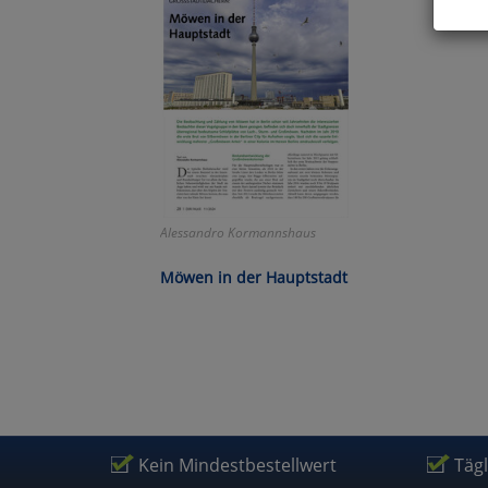
Hier 
Cook
fortg
nicht
Selbs
anpa
Ko
Alessandro Kormannshaus
Möwen in der Hauptstadt
Wa
Pe
Ma
Kein Mindestbestellwert
Täg
Um