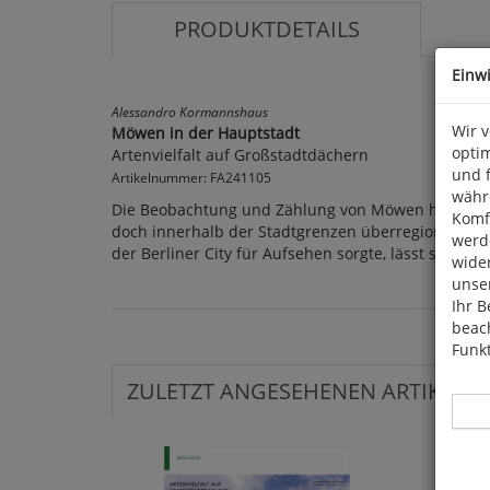
PRODUKTDETAILS
Einw
Alessandro Kormannshaus
Wir 
Möwen in der Hauptstadt
optim
Artenvielfalt auf Großstadtdächern
und 
Artikelnummer: FA241105
währ
Die Beobachtung und Zählung von Möwen hat in Berl
Komfo
doch innerhalb der Stadtgrenzen überregional bed
werde
der Berliner City für Aufsehen sorgte, lässt sich 
wide
unser
Ihr B
beach
Funkt
ZULETZT ANGESEHENEN ARTIKEL: