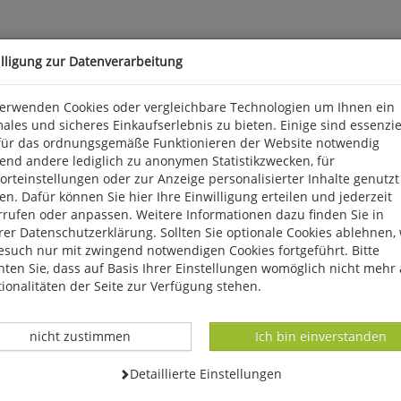
illigung zur Datenverarbeitung
verwenden Cookies oder vergleichbare Technologien um Ihnen ein
ales und sicheres Einkaufserlebnis zu bieten. Einige sind essenzie
für das ordnungsgemäße Funktionieren der Website notwendig
end andere lediglich zu anonymen Statistikzwecken, für
in schon seit Jahrzehnten die interessierten Beobachter dieser 
rteinstellungen oder zur Anzeige personalisierter Inhalte genutzt
eutsame Schlafplätze von Lach-, Sturm- und Großmöwen. Nachdem 
n. Dafür können Sie hier Ihre Einwilligung erteilen und jederzeit
die rasante Entwicklung mehrerer "Großmöwen-Arten" in einer Koloni
rrufen oder anpassen. Weitere Informationen dazu finden Sie in
er Datenschutzerklärung. Sollten Sie optionale Cookies ablehnen,
esuch nur mit zwingend notwendigen Cookies fortgeführt. Bitte
ten Sie, dass auf Basis Ihrer Einstellungen womöglich nicht mehr 
ionalitäten der Seite zur Verfügung stehen.
Datenverarbeitung -
Datenverarbeitung -
nicht zustimmen
Ich bin einverstanden
Datenverarbeitung -
Detaillierte Einstellungen