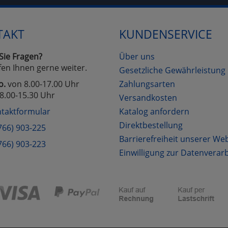
TAKT
KUNDENSERVICE
Cookies
Cookies
Alle Akzeptieren
Einstellungen speichern
zu Haupptseite Zustimmung D
zurück
Sie Fragen?
Über uns
fen Ihnen gerne weiter.
Gesetzliche Gewährleistung
o.
von 8.00-17.00 Uhr
Zahlungsarten
8.00-15.30 Uhr
Versandkosten
taktformular
Katalog anfordern
Direktbestellung
766) 903-225
Barrierefreiheit unserer We
766) 903-223
Einwilligung zur Datenverar