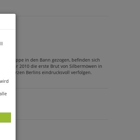
ll
Vogelgruppe in den Bann gezogen, befinden sich
im Jahr 2010 die erste Brut von Silbermöwen in
e im Herzen Berlins eindrucksvoll verfolgen.
 wird
alle