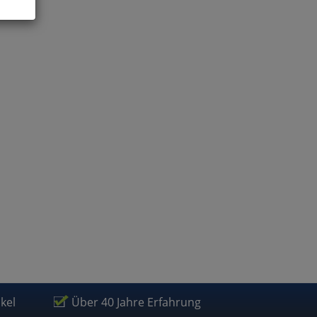
ies
glich
der
ikel
Über 40 Jahre Erfahrung