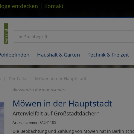
|
loge entdecken
Kontakt
Wohlbefinden
Haushalt & Garten
Technik & Freizeit
n
Der Falke
Möwen in der Hauptstadt
Alessandro Kormannshaus
Möwen in der Hauptstadt
Artenvielfalt auf Großstadtdächern
Artikelnummer: FA241105
Die Beobachtung und Zählung von Möwen hat in Berlin schon