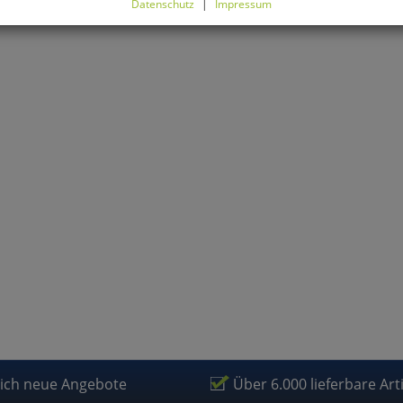
Datenschutz
|
Impressum
können Sie alle optionalen Cookies einstellen. Sollten Sie optionale
ies ablehnen, wird Ihr Besuch nur mit zwingend notwendigen Cook
eführt. Bitte beachten Sie, dass auf Basis Ihrer Einstellungen womö
 mehr alle Funktionalitäten der Seite zur Verfügung stehen.
tverständlich können Sie die Einstellungen jederzeit widerrufen o
ssen.
mfortfunktionen
renkorb für nächsten Besuch speichern
rsönliche Begrüßung
rketing
lich neue Angebote
Über 6.000 lieferbare Art
fragetools