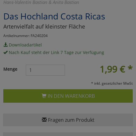
Hans-Valentin Bastian & Anita Bastian
Marketing
Das Hochland Costa Ricas
Artenvielfalt auf kleinster Fläche
Umfragetools
Artikelnummer: FA240204
Downloadartikel
Cookies
Alle Akzeptieren
Nach Kauf steht der Link 7 Tage zur Verfügung
Cookies
Einstellungen speichern
1,99
€
*
Menge
zu Haupptseite Zustimmun
zurück
* inkl. gesetzlicher MwSt
IN DEN WARENKORB
Fragen zum Produkt