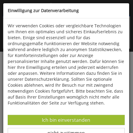
Kompletten Head der Seite überspringen
(06766) 903-200
oder (06766) 9323-960
Einwilligung zur Datenverarbeitung
Wir verwenden Cookies oder vergleichbare Technologien
um Ihnen ein optimales und sicheres Einkaufserlebnis zu
bieten. Einige sind essenziell und für das
ordnungsgemäße Funktionieren der Website notwendig
während andere lediglich zu anonymen Statistikzwecken,
für Komforteinstellungen oder zur Anzeige
personalisierter Inhalte genutzt werden. Dafür können Sie
Startseite
Bücher
Downloads
Zeitschriften
hier Ihre Einwilligung erteilen und jederzeit widerrufen
Der Falke
oder anpassen. Weitere Informationen dazu finden Sie in
unserer Datenschutzerklärung. Sollten Sie optionale
Das Hochland Costa Ricas
Cookies ablehnen, wird Ihr Besuch nur mit zwingend
notwendigen Cookies fortgeführt. Bitte beachten Sie, dass
auf Basis Ihrer Einstellungen womöglich nicht mehr alle
Funktionalitäten der Seite zur Verfügung stehen.
Datenverarbeitung -
Ich bin einverstanden
Datenverarbeitung -