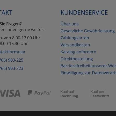
TAKT
KUNDENSERVICE
Cookies
Cookies
Alle Akzeptieren
Einstellungen speichern
Sie Fragen?
Über uns
zu Haupptseite Zustimmung D
zurück
fen Ihnen gerne weiter.
Gesetzliche Gewährleistung
o.
von 8.00-17.00 Uhr
Zahlungsarten
8.00-15.30 Uhr
Versandkosten
taktformular
Katalog anfordern
Direktbestellung
766) 903-225
Barrierefreiheit unserer We
766) 903-223
Einwilligung zur Datenverar