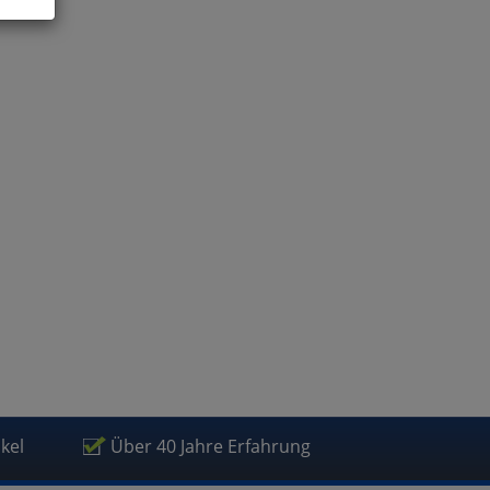
ies
glich
der
ikel
Über 40 Jahre Erfahrung