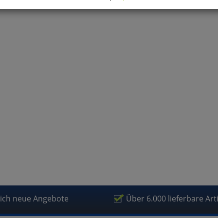
können Sie alle optionalen Cookies einstellen. Sollten Sie optionale
ies ablehnen, wird Ihr Besuch nur mit zwingend notwendigen Cook
eführt. Bitte beachten Sie, dass auf Basis Ihrer Einstellungen womö
 mehr alle Funktionalitäten der Seite zur Verfügung stehen.
tverständlich können Sie die Einstellungen jederzeit widerrufen o
ssen.
mfortfunktionen
renkorb für nächsten Besuch speichern
rsönliche Begrüßung
rketing
lich neue Angebote
Über 6.000 lieferbare Art
fragetools