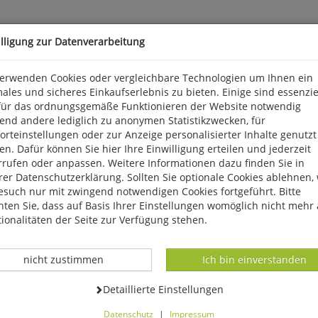
illigung zur Datenverarbeitung
verwenden Cookies oder vergleichbare Technologien um Ihnen ein
ales und sicheres Einkaufserlebnis zu bieten. Einige sind essenzie
für das ordnungsgemäße Funktionieren der Website notwendig
end andere lediglich zu anonymen Statistikzwecken, für
rteinstellungen oder zur Anzeige personalisierter Inhalte genutzt
n. Dafür können Sie hier Ihre Einwilligung erteilen und jederzeit
chen, info@hirmerverlag.de
rrufen oder anpassen. Weitere Informationen dazu finden Sie in
er Datenschutzerklärung. Sollten Sie optionale Cookies ablehnen,
esuch nur mit zwingend notwendigen Cookies fortgeführt. Bitte
ten Sie, dass auf Basis Ihrer Einstellungen womöglich nicht mehr 
ionalitäten der Seite zur Verfügung stehen.
Datenverarbeitung -
Datenverarbeitung -
nicht zustimmen
Ich bin einverstanden
Datenverarbeitung -
Detaillierte Einstellungen
Datenschutz
|
Impressum