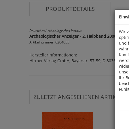
PRODUKTDETAILS
Einw
Deutsches Archäologisches Institut:
Wir 
Archäologischer Anzeiger - 2. Halbband 2008
optim
Artikelnummer: 6204055
und 
währ
Komfo
Herstellerinformationen:
werde
Hirmer Verlag GmbH, Bayerstr. 57-59, D 80335 Mün
wide
unser
Ihr B
beach
Funkt
ZULETZT ANGESEHENEN ARTIKEL: