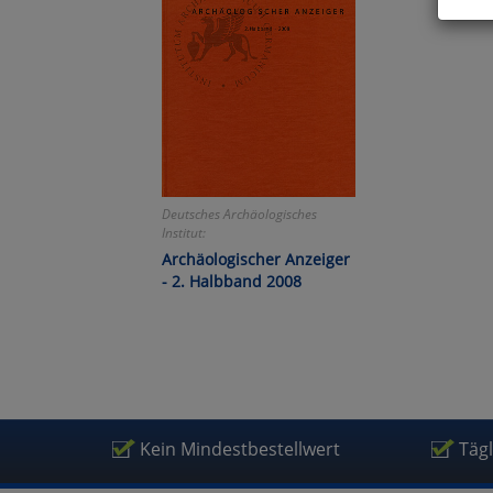
Hier 
Cook
fortg
nicht
Selbs
anpa
Ko
Deutsches Archäologisches
Institut:
Archäologischer Anzeiger
Wa
- 2. Halbband 2008
Pe
Ma
Kein Mindestbestellwert
Täg
Um