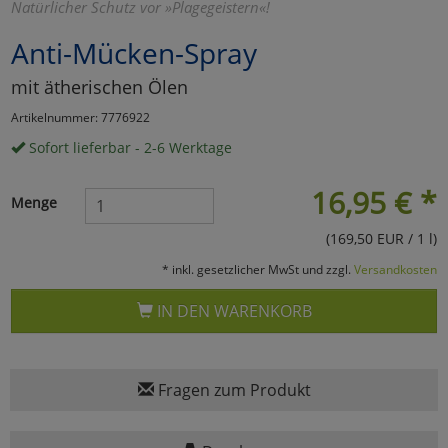
Natürlicher Schutz vor »Plagegeistern«!
Marketing
Anti-Mücken-Spray
mit ätherischen Ölen
Umfragetools
Artikelnummer: 7776922
Sofort lieferbar - 2-6 Werktage
Cookies
Alle Akzeptieren
16,95
€
*
Menge
Cookies
Einstellungen speichern
(169,50 EUR / 1 l)
zu Haupptseite Zustimmun
zurück
* inkl. gesetzlicher MwSt und zzgl.
Versandkosten
IN DEN WARENKORB
Fragen zum Produkt