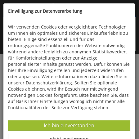
Kompletten Head der Seite überspringen
(06766) 903-200
oder (06766) 9323-960
Einwilligung zur Datenverarbeitung
Wir verwenden Cookies oder vergleichbare Technologien
um Ihnen ein optimales und sicheres Einkaufserlebnis zu
bieten. Einige sind essenziell und für das
ordnungsgemäße Funktionieren der Website notwendig
während andere lediglich zu anonymen Statistikzwecken,
für Komforteinstellungen oder zur Anzeige
personalisierter Inhalte genutzt werden. Dafür können Sie
Startseite
Technik & Freizeit
Outdoor & Wandern
hier Ihre Einwilligung erteilen und jederzeit widerrufen
Insektenschutz
oder anpassen. Weitere Informationen dazu finden Sie in
unserer Datenschutzerklärung. Sollten Sie optionale
Anti-Mücken-Spray
Cookies ablehnen, wird Ihr Besuch nur mit zwingend
notwendigen Cookies fortgeführt. Bitte beachten Sie, dass
auf Basis Ihrer Einstellungen womöglich nicht mehr alle
Funktionalitäten der Seite zur Verfügung stehen.
Datenverarbeitung -
Ich bin einverstanden
Datenverarbeitung -