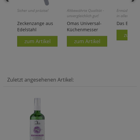
Sicher und präzise!
Altbewährte Qualität -
Ermüdungsfre
unvergleichlich gut!
in allen Lagen
Zeckenzange aus
Omas Universal-
Das Buch-K
Edelstahl
Küchenmesser
zum Ar
zum Artikel
zum Artikel
Zuletzt angesehenen Artikel: