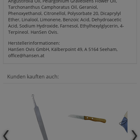
Angustifolia Oil, Pelargonium Graveolens Flower Oil,
Tarchonanthus Camphoratus Oil, Geraniol,
Phenoxyethanol, Citronellol, Polysorbate 20, Dicaprylyl
Ether, Linalool, Limonene, Benzoic Acid, Dehydroacetic
Acid, Sodium Hydroxide, Farnesol, Ethylhexylglycerin, 4-
Terpineol. HanSen Ovis.
Herstellerinformationen:
HanSen Ovis GmbH, Kälberpoint 49, A 5164 Seeham,
office@hansen.at
Kunden kauften auch: