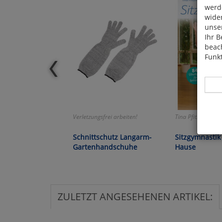
werde
wide
unser
Ihr B
beach
Funkt
Verletzungsfrei arbeiten!
Tina Pfitzner
Hier 
Schnittschutz Langarm-
Sitzgymnastik
Cook
Gartenhandschuhe
Hause
fortg
nicht
Selbs
anpa
ZULETZT ANGESEHENEN ARTIKEL:
Ko