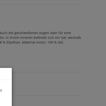
auch bei geschwollenen Augen oder für eine
. In ihrem Inneren befindet sich ein Gel, weshalb
8 % Elasthan. Material innen: 100 % Gel.
ll