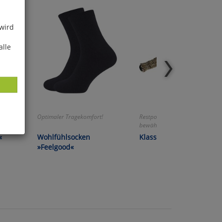
 wird
alle
ler!
Optimaler Tragekomfort!
Restposten! - Seit Generationen
bewährt!
«
Wohlfühlsocken
Klassischer Reisigbesen
ies
»Feelgood«
glich
der