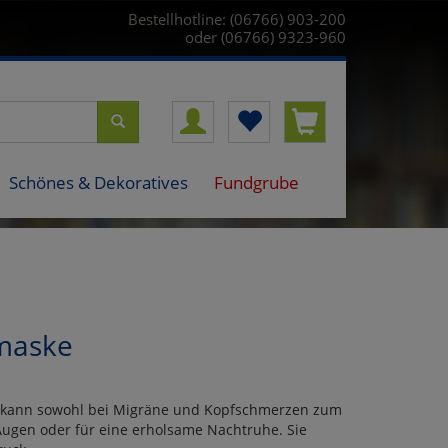
Bestellhotline: (06766) 903-200
oder (06766) 9323-960
Schönes & Dekoratives
Fundgrube
maske
e kann sowohl bei Migräne und Kopfschmerzen zum
ugen oder für eine erholsame Nachtruhe. Sie