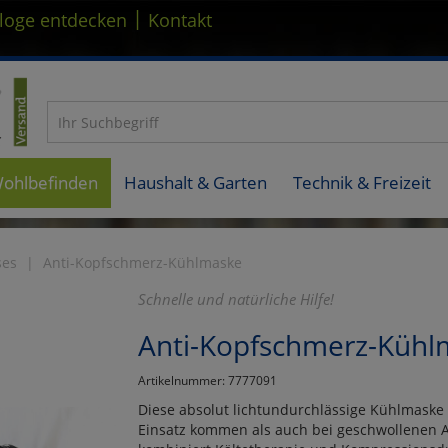
|
loge entdecken
Kontakt
Wohlbefinden
Haushalt & Garten
Technik & Freizeit
ses
Anti-Kopfschmerz-Kühlmaske
Schnelle und natürliche Hilfe!
Anti-Kopfschmerz-Kühl
Artikelnummer: 7777091
Diese absolut lichtundurchlässige Kühlmask
Einsatz kommen als auch bei geschwollenen A