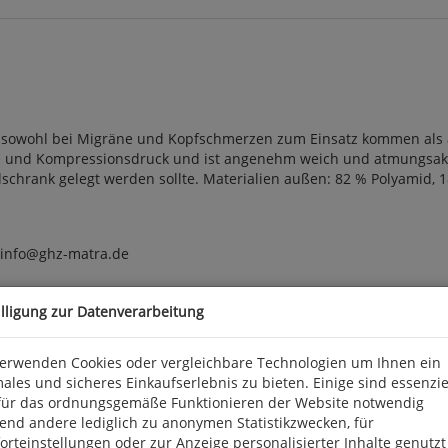
n sowohl bei Migräne und Kopfschmerzen zum Einsatz kommen als 
e und Kompressionsdruck und ist angenehm weich und atmungsaktiv
chrank gelegt werden sollte. Materialien außen: 82 % Polyamid, 1
, info@ghz-matra.de
illigung zur Datenverarbeitung
verwenden Cookies oder vergleichbare Technologien um Ihnen ein
ales und sicheres Einkaufserlebnis zu bieten. Einige sind essenzie
für das ordnungsgemäße Funktionieren der Website notwendig
end andere lediglich zu anonymen Statistikzwecken, für
rteinstellungen oder zur Anzeige personalisierter Inhalte genutzt