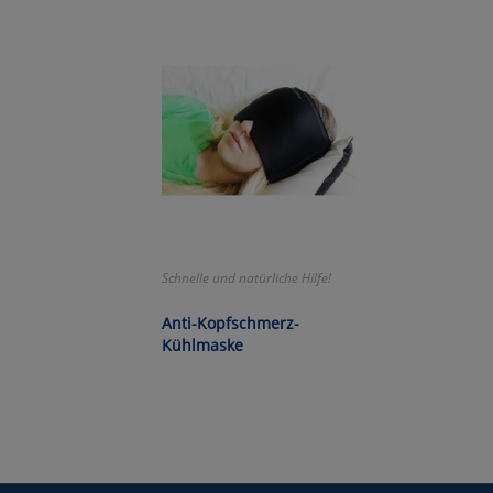
Wa
Pe
Ma
Um
Schnelle und natürliche Hilfe!
Anti-Kopfschmerz-
Kühlmaske