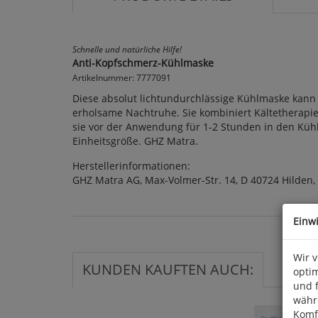
Schnelle und natürliche Hilfe!
Anti-Kopfschmerz-Kühlmaske
Artikelnummer: 7777091
Diese absolut lichtundurchlässige Kühlmaske kan
erholsame Nachtruhe. Sie kombiniert Kältetherapi
sie vor der Anwendung für 1-2 Stunden in den Kühls
Einheitsgröße. GHZ Matra.
Herstellerinformationen:
GHZ Matra AG, Max-Volmer-Str. 14, D 40724 Hilden
Einw
Wir 
KUNDEN KAUFTEN AUCH:
optim
und 
währ
Komfo