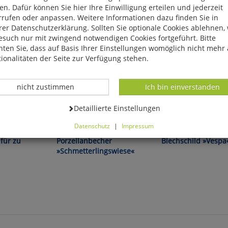
n. Dafür können Sie hier Ihre Einwilligung erteilen und jederzeit
rrufen oder anpassen. Weitere Informationen dazu finden Sie in
er Datenschutzerklärung. Sollten Sie optionale Cookies ablehnen,
esuch nur mit zwingend notwendigen Cookies fortgeführt. Bitte
ten Sie, dass auf Basis Ihrer Einstellungen womöglich nicht mehr 
ionalitäten der Seite zur Verfügung stehen.
Datenverarbeitung -
Datenverarbeitung -
nicht zustimmen
Ich bin einverstanden
Datenverarbeitung -
Detaillierte Einstellungen
Herrlich farbenfroh!
Für Liebhaber und Samm
Datenschutz
|
Impressum
können Sie alle optionalen Cookies einstellen. Sollten Sie optionale
 für zu
Porzellanbecher
Blechschild »Vespa
ies ablehnen, wird Ihr Besuch nur mit zwingend notwendigen Cook
»Schmetterlingswiese«
eführt. Bitte beachten Sie, dass auf Basis Ihrer Einstellungen womö
 mehr alle Funktionalitäten der Seite zur Verfügung stehen.
tverständlich können Sie die Einstellungen jederzeit widerrufen o
ssen.
mfortfunktionen