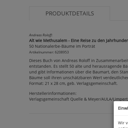
PRODUKTDETAILS
Andreas Roloff:
Alt wie Methusalem - Eine Reise zu den Jahrhund
50 Nationalerbe-Bäume im Porträt
Artikelnummer: 6208953
Dieses Buch von Andreas Roloff in Zusammenarbeit
entstanden. Es stellt 50 alte und herausragende Bäu
und gibt Informationen über die Baumart, den Sta
Bäume soll ihren unschätzbaren Wert verdeutlichen
Format: 21 x 28 cm, geb. Verlagsgemeinschaft.
Herstellerinformationen:
Verlagsgemeinschaft Quelle & Meyer/AULA/Limpert,
Einw
Wir 