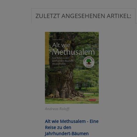
ZULETZT ANGESEHENEN ARTIKEL:
Ko
Wa
Pe
Ma
Um
Andreas Roloff:
Alt wie Methusalem - Eine
Reise zu den
Jahrhundert-Bäumen