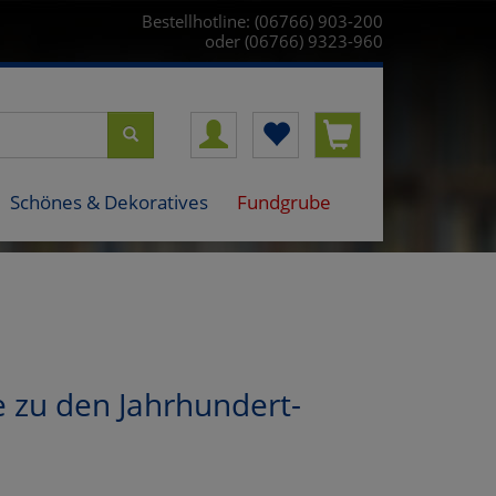
Bestellhotline: (06766) 903-200
oder (06766) 9323-960
Schönes & Dekoratives
Fundgrube
e zu den Jahrhundert-