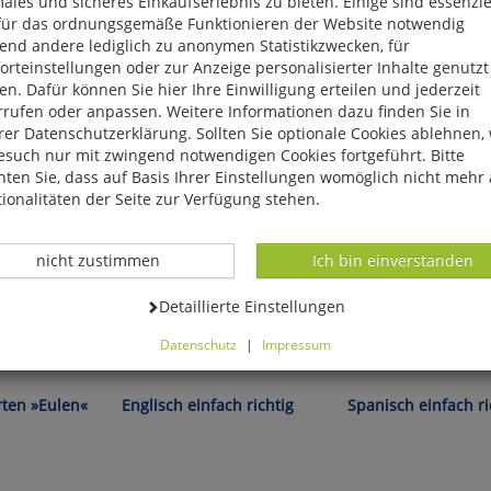
ales und sicheres Einkaufserlebnis zu bieten. Einige sind essenzie
für das ordnungsgemäße Funktionieren der Website notwendig
end andere lediglich zu anonymen Statistikzwecken, für
rteinstellungen oder zur Anzeige personalisierter Inhalte genutzt
n. Dafür können Sie hier Ihre Einwilligung erteilen und jederzeit
rrufen oder anpassen. Weitere Informationen dazu finden Sie in
er Datenschutzerklärung. Sollten Sie optionale Cookies ablehnen,
esuch nur mit zwingend notwendigen Cookies fortgeführt. Bitte
ten Sie, dass auf Basis Ihrer Einstellungen womöglich nicht mehr 
ionalitäten der Seite zur Verfügung stehen.
Datenverarbeitung -
Datenverarbeitung -
nicht zustimmen
Ich bin einverstanden
Datenverarbeitung -
Detaillierte Einstellungen
Datenschutz
|
Impressum
John Stevens:
Rudolph/Miquel-Heiniger
können Sie alle optionalen Cookies einstellen. Sollten Sie optionale
ies ablehnen, wird Ihr Besuch nur mit zwingend notwendigen Cook
ten »Eulen«
Englisch einfach richtig
Spanisch einfach ri
eführt. Bitte beachten Sie, dass auf Basis Ihrer Einstellungen womö
 mehr alle Funktionalitäten der Seite zur Verfügung stehen.
tverständlich können Sie die Einstellungen jederzeit widerrufen o
ssen.