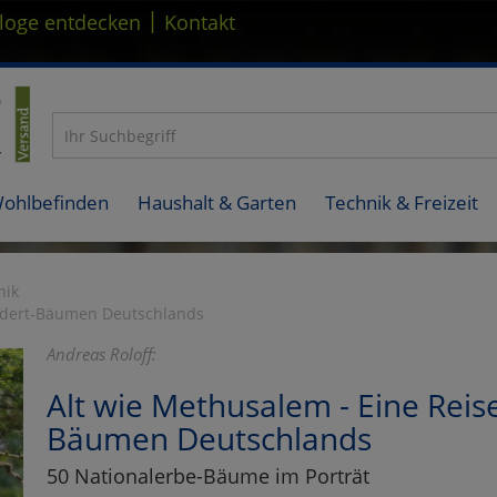
|
loge entdecken
Kontakt
Wohlbefinden
Haushalt & Garten
Technik & Freizeit
nik
undert-Bäumen Deutschlands
Andreas Roloff:
Alt wie Methusalem - Eine Reis
Bäumen Deutschlands
50 Nationalerbe-Bäume im Porträt