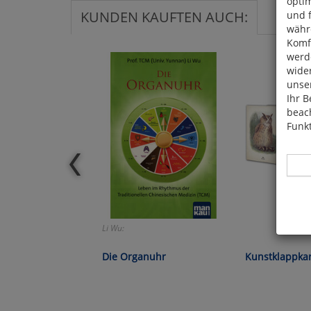
optim
KUNDEN KAUFTEN AUCH:
und 
währ
Komfo
werde
wide
unser
Ihr B
beach
Funkt
Li Wu:
Hier 
Cook
Die Organuhr
Kunstklappkar
fortg
nicht
Selbs
anpa