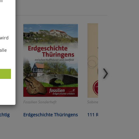
ll
 wird
alle
:
Fossilien Sonderheft
Sabine Schreiner:
ies
chtig
Erdgeschichte Thüringens
111 Rezepte Reflux
glich
der