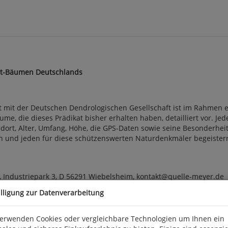
ert-Bäumen Deutschlands
 mit der Deutschen Dendrologischen Gesellschaft ist im Rahmen e
me, die dieses Prädikat bisher erhalten haben, detailliert vor. Je
ndort, Alter, Umfang, Höhe, die GPS-Daten sowie seine Besonderh
 und jeden für diese schützenswerten Naturdenkmäler begeistern. 2
 Industriepark 3, D 56291 Wiebelsheim, kontakt@quelle-meyer.de
illigung zur Datenverarbeitung
verwenden Cookies oder vergleichbare Technologien um Ihnen ein