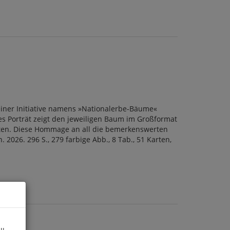
iner Initiative namens »Nationalerbe-Bäume«
des Porträt zeigt den jeweiligen Baum im Großformat
eiten. Diese Hommage an all die bemerkenswerten
026. 296 S., 279 farbige Abb., 8 Tab., 51 Karten,