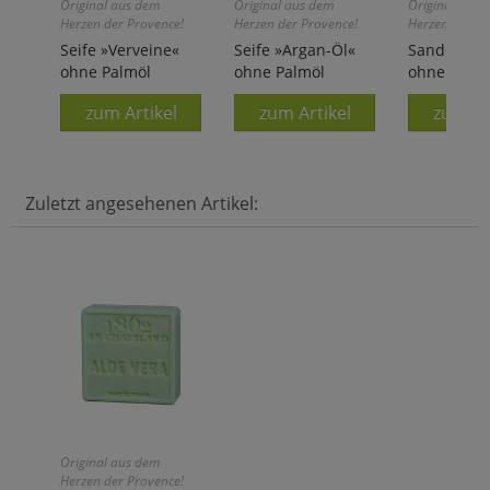
Original aus dem
Original aus dem
Original aus 
Herzen der Provence!
Herzen der Provence!
Herzen der Pr
Seife »Verveine«
Seife »Argan-Öl«
Sandelholz
ohne Palmöl
ohne Palmöl
ohne Palm
zum Artikel
zum Artikel
zum Ar
Zuletzt angesehenen Artikel:
Original aus dem
Herzen der Provence!