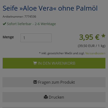
Seife »Aloe Vera« ohne Palmöl
Marketing
Artikelnummer: 7774536
Umfragetools
Sofort lieferbar - 2-6 Werktage
3,95
€
*
Menge
Cookies
Alle Akzeptieren
(39,50 EUR / 1 kg)
Cookies
Einstellungen speichern
* inkl. gesetzlicher MwSt und zzgl.
Versandkosten
zu Haupptseite Zustimmun
zurück
IN DEN WARENKORB
Fragen zum Produkt
Drucken