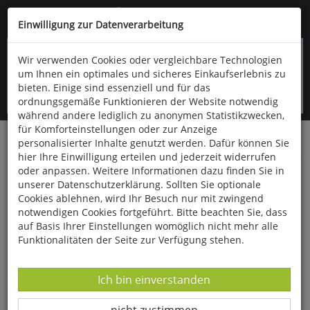
Kompletten Head der Seite überspringen
(06766) 903-200
oder (06766) 9323-960
Einwilligung zur Datenverarbeitung
Wir verwenden Cookies oder vergleichbare Technologien
um Ihnen ein optimales und sicheres Einkaufserlebnis zu
bieten. Einige sind essenziell und für das
ordnungsgemäße Funktionieren der Website notwendig
während andere lediglich zu anonymen Statistikzwecken,
für Komforteinstellungen oder zur Anzeige
personalisierter Inhalte genutzt werden. Dafür können Sie
Startseite
Gesundheit & Wohlbefinden
Seifen
hier Ihre Einwilligung erteilen und jederzeit widerrufen
oder anpassen. Weitere Informationen dazu finden Sie in
Seife »Aloe Vera« ohne Palmöl
unserer Datenschutzerklärung. Sollten Sie optionale
Cookies ablehnen, wird Ihr Besuch nur mit zwingend
notwendigen Cookies fortgeführt. Bitte beachten Sie, dass
auf Basis Ihrer Einstellungen womöglich nicht mehr alle
Funktionalitäten der Seite zur Verfügung stehen.
Datenverarbeitung -
Ich bin einverstanden
Datenverarbeitung -