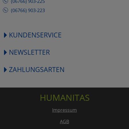
(06766) 903-225
(06766) 903-223
KUNDENSERVICE
NEWSLETTER
ZAHLUNGSARTEN
HUMANITAS
Impressum
AGB