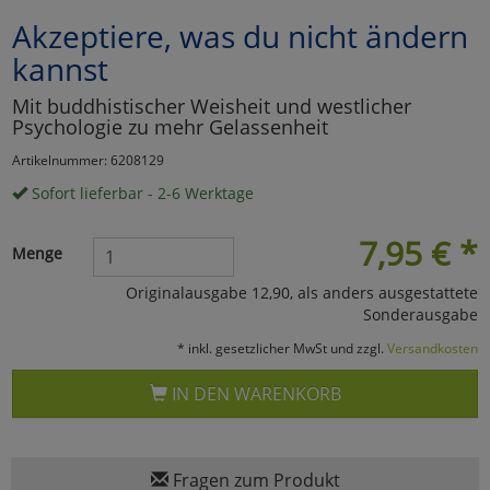
Akzeptiere, was du nicht ändern
Marketing
kannst
Umfragetools
Mit buddhistischer Weisheit und westlicher
Psychologie zu mehr Gelassenheit
Artikelnummer: 6208129
Cookies
Alle Akzeptieren
Sofort lieferbar - 2-6 Werktage
Cookies
Einstellungen speichern
7,95
€
*
Menge
zu Haupptseite Zustimmun
zurück
Originalausgabe 12,90, als anders ausgestattete
Sonderausgabe
* inkl. gesetzlicher MwSt und zzgl.
Versandkosten
IN DEN WARENKORB
Fragen zum Produkt