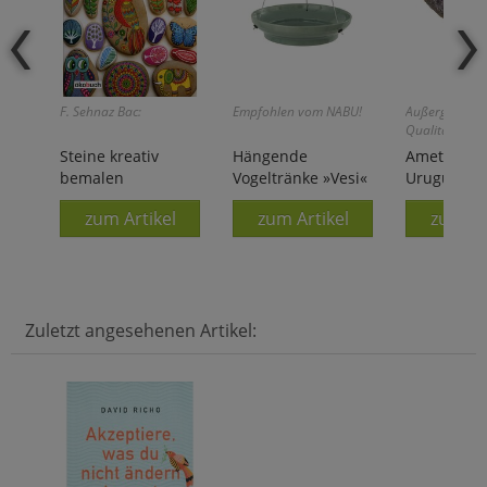
F. Sehnaz Bac:
Empfohlen vom NABU!
Außergewöhnl
Qualität!
Steine kreativ
Hängende
Amethyst 
bemalen
Vogeltränke »Vesi«
Uruguay
zum Artikel
zum Artikel
zum Ar
Zuletzt angesehenen Artikel: