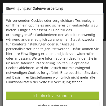
Kompletten Head der Seite überspringen
(06766) 903-200
oder (06766) 9323-960
Einwilligung zur Datenverarbeitung
Wir verwenden Cookies oder vergleichbare Technologien
um Ihnen ein optimales und sicheres Einkaufserlebnis zu
bieten. Einige sind essenziell und für das
ordnungsgemäße Funktionieren der Website notwendig
während andere lediglich zu anonymen Statistikzwecken,
für Komforteinstellungen oder zur Anzeige
personalisierter Inhalte genutzt werden. Dafür können Sie
Startseite
Bücher
Psychologie
hier Ihre Einwilligung erteilen und jederzeit widerrufen
oder anpassen. Weitere Informationen dazu finden Sie in
Akzeptiere, was du nicht ändern kannst
unserer Datenschutzerklärung. Sollten Sie optionale
Cookies ablehnen, wird Ihr Besuch nur mit zwingend
notwendigen Cookies fortgeführt. Bitte beachten Sie, dass
auf Basis Ihrer Einstellungen womöglich nicht mehr alle
Funktionalitäten der Seite zur Verfügung stehen.
Datenverarbeitung -
Ich bin einverstanden
Datenverarbeitung -