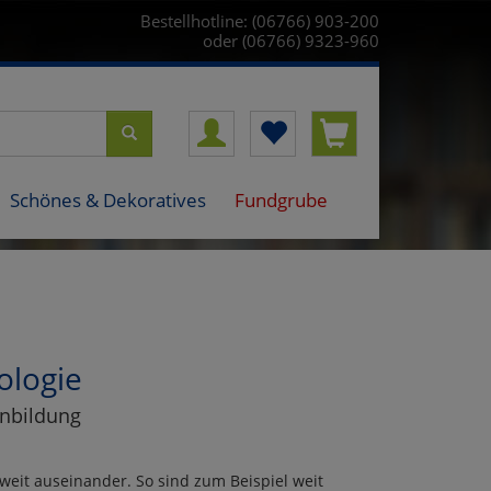
Bestellhotline: (06766) 903-200
oder (06766) 9323-960
Schönes & Dekoratives
Fundgrube
ologie
inbildung
 weit auseinander. So sind zum Beispiel weit