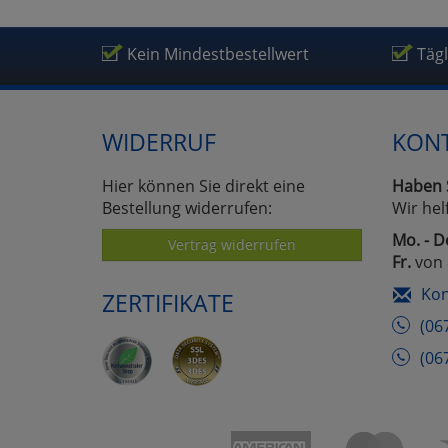
Um
Kein Mindestbestellwert
Täg
WIDERRUF
KON
Hier können Sie direkt eine
Haben 
Bestellung widerrufen:
Wir hel
Mo. - D
Vertrag widerrufen
Fr.
von 
Kon
ZERTIFIKATE
(06
(06