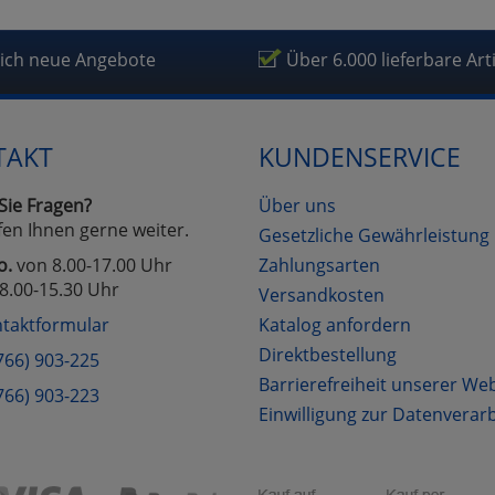
fragetools
lich neue Angebote
Über 6.000 lieferbare Art
Cookies
Cookies
Alle Akzeptieren
Einstellungen speichern
TAKT
KUNDENSERVICE
zu Haupptseite Zustimmung D
zurück
Sie Fragen?
Über uns
fen Ihnen gerne weiter.
Gesetzliche Gewährleistung
o.
von 8.00-17.00 Uhr
Zahlungsarten
8.00-15.30 Uhr
Versandkosten
taktformular
Katalog anfordern
Direktbestellung
766) 903-225
Barrierefreiheit unserer We
766) 903-223
Einwilligung zur Datenverar