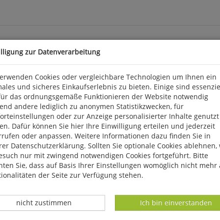
illigung zur Datenverarbeitung
ildung
verwenden Cookies oder vergleichbare Technologien um Ihnen ein
ales und sicheres Einkaufserlebnis zu bieten. Einige sind essenzie
laffen oft weit auseinander. So sind zum Beispiel weit verbreitet
für das ordnungsgemäße Funktionieren der Website notwendig
»Gehirnjogging« die Denkfähigkeit verbessert, lediglich Mythen. H
end andere lediglich zu anonymen Statistikzwecken, für
zu oft diskutierten Themen wie Kindererziehung, Stress und Kommun
rteinstellungen oder zur Anzeige personalisierter Inhalte genutzt
des Alltags erwerben möchten. Aufl. 2014. 367 S., s/w-Illustr., Lit
n. Dafür können Sie hier Ihre Einwilligung erteilen und jederzeit
rrufen oder anpassen. Weitere Informationen dazu finden Sie in
er Datenschutzerklärung. Sollten Sie optionale Cookies ablehnen,
3, D 51063 Köln, info@avus-bm.de
esuch nur mit zwingend notwendigen Cookies fortgeführt. Bitte
ten Sie, dass auf Basis Ihrer Einstellungen womöglich nicht mehr 
ionalitäten der Seite zur Verfügung stehen.
Datenverarbeitung -
Datenverarbeitung -
nicht zustimmen
Ich bin einverstanden