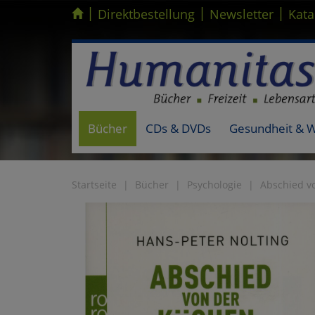
|
|
|
Kompletten Head der Seite überspringen
Direktbestellung
Newsletter
Kata
Bücher
CDs & DVDs
Gesundheit & 
Startseite
Bücher
Psychologie
Abschied v