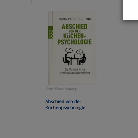
Hier 
Cook
fortg
nicht
Selbs
anpa
Ko
Hans-Peter Nolting:
Wa
Abschied von der
Pe
Küchenpsychologie
Ma