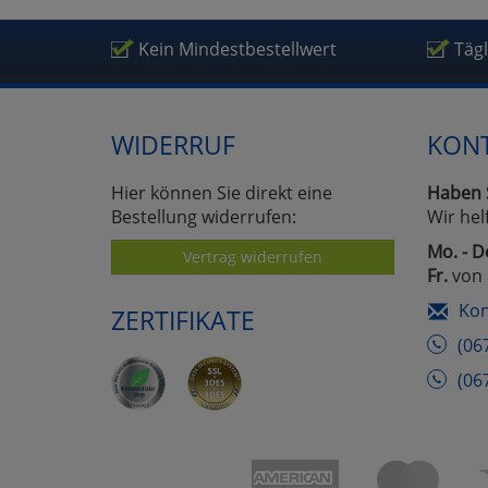
Um
Kein Mindestbestellwert
Täg
WIDERRUF
KON
Hier können Sie direkt eine
Haben 
Bestellung widerrufen:
Wir hel
Mo. - D
Vertrag widerrufen
Fr.
von 
Kon
ZERTIFIKATE
(06
(06