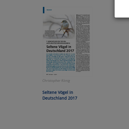
Hier 
Cook
fortg
nicht
Selbs
anpa
Ko
Christopher König
Wa
Seltene Vögel in
Pe
Deutschland 2017
Ma