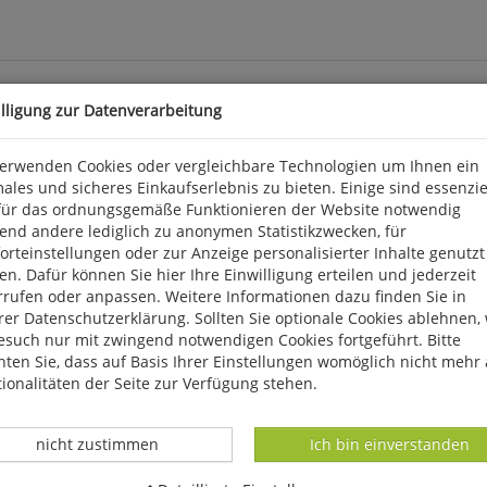
illigung zur Datenverarbeitung
sion
verwenden Cookies oder vergleichbare Technologien um Ihnen ein
ales und sicheres Einkaufserlebnis zu bieten. Einige sind essenzie
für das ordnungsgemäße Funktionieren der Website notwendig
 in seiner Pressemitteilung zum Jahresabschluss als "Erneut ein s
end andere lediglich zu anonymen Statistikzwecken, für
enheiten lassen sich hier einige Parallelen finden. Wir möchten e
rteinstellungen oder zur Anzeige personalisierter Inhalte genutzt
em Seltenheitenbericht der Deutschen Avifaunistischen Kommission
n. Dafür können Sie hier Ihre Einwilligung erteilen und jederzeit
auf den ersten Brutnachweis der Brillengrasmücke und den ersten
rrufen oder anpassen. Weitere Informationen dazu finden Sie in
h mit der Überarbeitung der DAK-Meldeliste. Veränderungen im Auf
er Datenschutzerklärung. Sollten Sie optionale Cookies ablehnen,
esuch nur mit zwingend notwendigen Cookies fortgeführt. Bitte
ten Sie, dass auf Basis Ihrer Einstellungen womöglich nicht mehr 
ionalitäten der Seite zur Verfügung stehen.
Datenverarbeitung -
Datenverarbeitung -
nicht zustimmen
Ich bin einverstanden