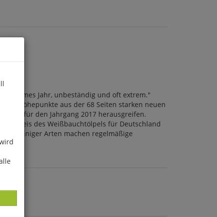
ll
ehr warmes Jahr, unbeständig und oft extrem."
in paar Höhepunkte aus der 68 Seiten starken neuen
 (DAK) für den Jahrgang 2017 herausgreifen.
 Nachweis des Weißbauchtölpels für Deutschland
treten einiger Arten machen regelmäßige
 wird
alle