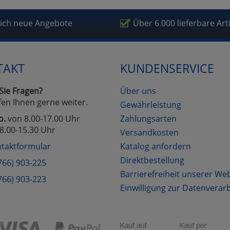
fragetools
lich neue Angebote
Über 6.000 lieferbare Art
Cookies
Cookies
Alle Akzeptieren
Einstellungen speichern
TAKT
KUNDENSERVICE
zu Haupptseite Zustimmung D
zurück
Sie Fragen?
Über uns
fen Ihnen gerne weiter.
Gewährleistung
o.
von 8.00-17.00 Uhr
Zahlungsarten
8.00-15.30 Uhr
Versandkosten
taktformular
Katalog anfordern
Direktbestellung
766) 903-225
Barrierefreiheit unserer We
766) 903-223
Einwilligung zur Datenverar