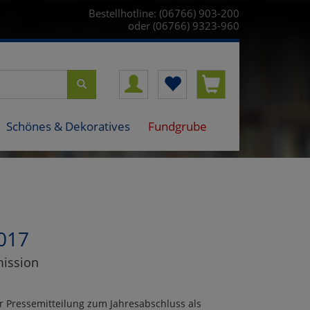
Bestellhotline: (06766) 903-200
oder (06766) 9323-960
Schönes & Dekoratives
Fundgrube
2017
mission
r Pressemitteilung zum Jahresabschluss als