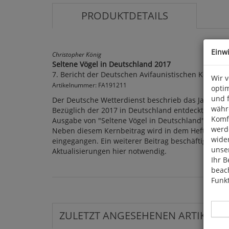
PRODUKTDETAILS
Einw
Christopher König
Seltene Vögel in Deutschland 2017
7. Bericht der Deutschen Avifaunistischen Kommis
Wir 
Artikelnummer: FA191211
optim
und 
Der Deutsche Wetterdienst beschrieb das Jahr 2017
währ
Bezüglich der 2017 in Deutschland entdeckten Selt
Komfo
Ausgabe von "Seltene Vögel in Deutschland" mit d
werde
Neben diesem Kernbeitrag wird in dem Heft auch 
wide
eingegangen. Ein weiterer Beitrag beschäftigt sic
unser
Aktualisierungen hier notwendig.
Ihr B
beach
Funkt
ZULETZT ANGESEHENEN ARTIKEL: