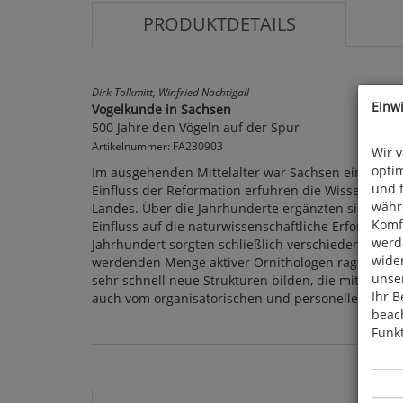
PRODUKTDETAILS
Dirk Tolkmitt, Winfried Nachtigall
Einw
Vogelkunde in Sachsen
500 Jahre den Vögeln auf der Spur
Artikelnummer: FA230903
Wir 
optim
Im ausgehenden Mittelalter war Sachsen ein prosp
und 
Einfluss der Reformation erfuhren die Wissenscha
währ
Landes. Über die Jahrhunderte ergänzten sich der 
Komfo
Einfluss auf die naturwissenschaftliche Erforschu
werde
Jahrhundert sorgten schließlich verschiedene Verei
wide
werdenden Menge aktiver Ornithologen ragten dab
unser
sehr schnell neue Strukturen bilden, die mit einem
Ihr B
auch vom organisatorischen und personellen Aufsch
beach
Funkt