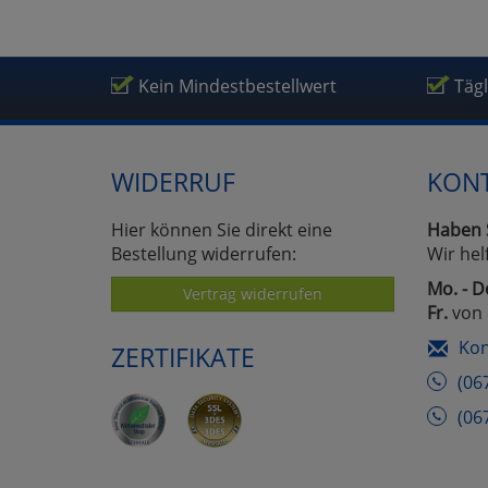
Um
Kein Mindestbestellwert
Täg
WIDERRUF
KON
Hier können Sie direkt eine
Haben 
Bestellung widerrufen:
Wir hel
Mo. - D
Vertrag widerrufen
Fr.
von 
Kon
ZERTIFIKATE
(06
(06