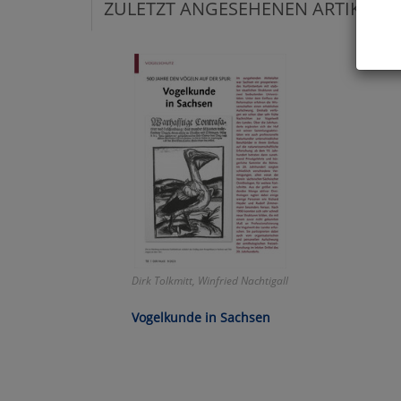
ZULETZT ANGESEHENEN ARTIKEL:
Hier 
Cook
fortg
nicht
Selbs
anpa
Ko
Wa
Dirk Tolkmitt, Winfried Nachtigall
Pe
Vogelkunde in Sachsen
Ma