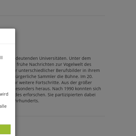
ll
d zwei bedeutenden Universitäten. Unter dem
er sehr frühe Nachrichten zur Vogelwelt des
rkundler unterschiedlicher Berufsbilder in ihrem
te und bürgerliche Sammler die Bühne. Im 20.
gen, für weitere Fortschritte. Aus der größer
rmann besonders heraus. Nach 1990 konnten sich
 wird
des Landes erforschen. Sie partizipierten dabei
s 20. Jahrhunderts.
alle