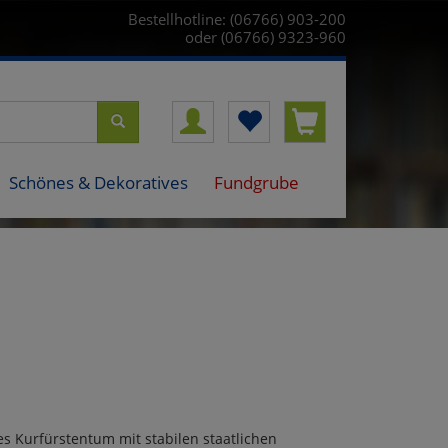
Bestellhotline: (06766) 903-200
oder (06766) 9323-960
Schönes & Dekoratives
Fundgrube
s Kurfürstentum mit stabilen staatlichen