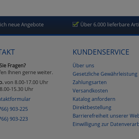
fragetools
lich neue Angebote
Über 6.000 lieferbare Art
Cookies
Cookies
Alle Akzeptieren
Einstellungen speichern
zu Haupptseite Zustimmung D
zurück
TAKT
KUNDENSERVICE
Sie Fragen?
Über uns
fen Ihnen gerne weiter.
Gesetzliche Gewährleistung
o.
von 8.00-17.00 Uhr
Zahlungsarten
8.00-15.30 Uhr
Versandkosten
taktformular
Katalog anfordern
Direktbestellung
766) 903-225
Barrierefreiheit unserer We
766) 903-223
Einwilligung zur Datenverar