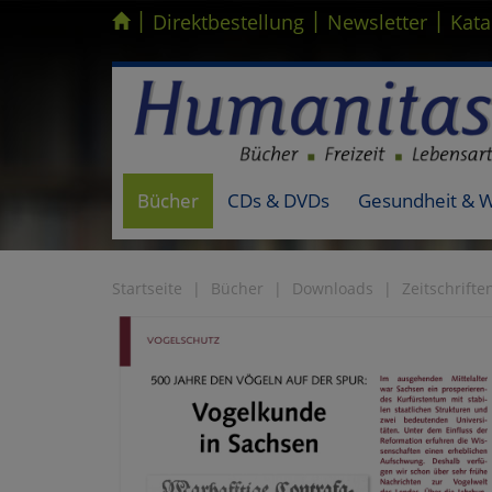
|
|
|
Kompletten Head der Seite überspringen
Direktbestellung
Newsletter
Kata
Bücher
CDs & DVDs
Gesundheit & 
Startseite
Bücher
Downloads
Zeitschrifte