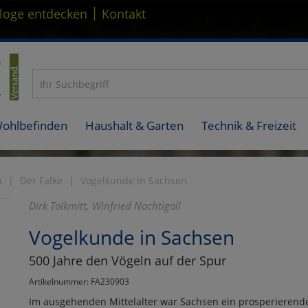
|
loge entdecken
Kontakt
Wohlbefinden
Haushalt & Garten
Technik & Freizeit
n
Der Falke
Vogelkunde in Sachsen
Dirk Tolkmitt, Winfried Nachtigall
Vogelkunde in Sachsen
500 Jahre den Vögeln auf der Spur
Artikelnummer: FA230903
Im ausgehenden Mittelalter war Sachsen ein prosperierende