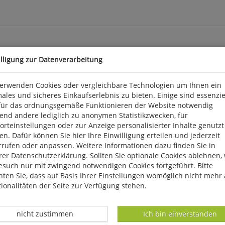
illigung zur Datenverarbeitung
verwenden Cookies oder vergleichbare Technologien um Ihnen ein
ales und sicheres Einkaufserlebnis zu bieten. Einige sind essenzie
erierendes Kurfürstentum mit stabilen staatlichen Strukturen un
für das ordnungsgemäße Funktionieren der Website notwendig
ften einen erheblichen Aufschwung. Deshalb verfügen wir schon üb
end andere lediglich zu anonymen Statistikzwecken, für
Hof mit seinen Sammlungsaktivitäten wie auch professionelle Natu
rteinstellungen oder zur Anzeige personalisierter Inhalte genutzt
ng, ab dem 19. Jahrhundert betraten dann zunehmend Privatgelehr
n. Dafür können Sie hier Ihre Einwilligung erteilen und jederzeit
nigungen, allen voran der Verein sächsischer/Sächsischer Ornitholo
rrufen oder anpassen. Weitere Informationen dazu finden Sie in
ei einige wenige Personen wie Richard Heyder und Rudolf Zimme
er Datenschutzerklärung. Sollten Sie optionale Cookies ablehnen,
 zuvor nicht gekannten Maß an Professionalisierung die Vogelwelt 
esuch nur mit zwingend notwendigen Cookies fortgeführt. Bitte
wung der ornithologischen Freizeitforschung im letzten Drittel de
ten Sie, dass auf Basis Ihrer Einstellungen womöglich nicht mehr 
ionalitäten der Seite zur Verfügung stehen.
Datenverarbeitung -
Datenverarbeitung -
nicht zustimmen
Ich bin einverstanden