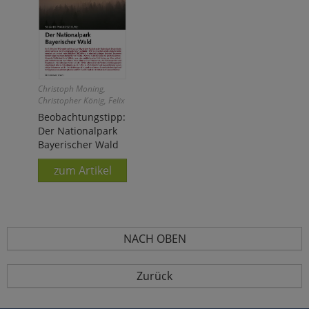
Christoph Moning,
Christopher König, Felix
Weiß
Beobachtungstipp:
Der Nationalpark
Bayerischer Wald
zum Artikel
NACH OBEN
Zurück