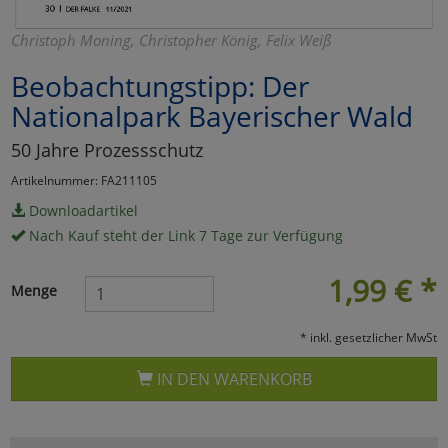
Marketing
Christoph Moning, Christopher König, Felix Weiß
Beobachtungstipp: Der
Umfragetools
Nationalpark Bayerischer Wald
50 Jahre Prozessschutz
Cookies
Alle Akzeptieren
Artikelnummer: FA211105
Cookies
Einstellungen speichern
Downloadartikel
Nach Kauf steht der Link 7 Tage zur Verfügung
zu Haupptseite Zustimmun
zurück
1,99
€
*
Menge
* inkl. gesetzlicher MwSt
IN DEN WARENKORB