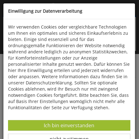
Kompletten Head der Seite überspringen
(06766) 903-200
oder (06766) 9323-960
Einwilligung zur Datenverarbeitung
Wir verwenden Cookies oder vergleichbare Technologien
um Ihnen ein optimales und sicheres Einkaufserlebnis zu
bieten. Einige sind essenziell und für das
ordnungsgemäße Funktionieren der Website notwendig
während andere lediglich zu anonymen Statistikzwecken,
für Komforteinstellungen oder zur Anzeige
personalisierter Inhalte genutzt werden. Dafür können Sie
Startseite
Bücher
Downloads
Zeitschriften
hier Ihre Einwilligung erteilen und jederzeit widerrufen
Der Falke
oder anpassen. Weitere Informationen dazu finden Sie in
unserer Datenschutzerklärung. Sollten Sie optionale
Beobachtungstipp: Der Nationalpark
Cookies ablehnen, wird Ihr Besuch nur mit zwingend
Bayerischer Wald
notwendigen Cookies fortgeführt. Bitte beachten Sie, dass
auf Basis Ihrer Einstellungen womöglich nicht mehr alle
Funktionalitäten der Seite zur Verfügung stehen.
Datenverarbeitung -
Ich bin einverstanden
Datenverarbeitung -