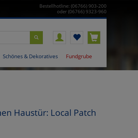
Bestellhotline: (06766) 903-200
oder (06766) 9323-960
Schönes & Dekoratives
Fundgrube
nen Haustür: Local Patch