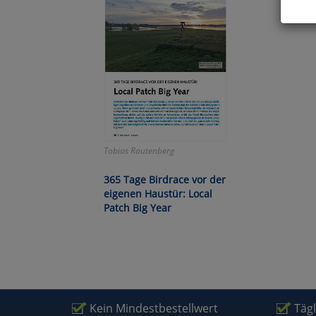
Hier 
Cook
fortg
nicht
Selbs
anpa
Ko
Tobias Rautenberg
365 Tage Birdrace vor der
Wa
eigenen Haustür: Local
Patch Big Year
Pe
Ma
Kein Mindestbestellwert
Täg
Um