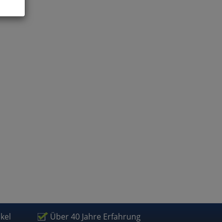
ies
glich
der
ikel
Über 40 Jahre Erfahrung