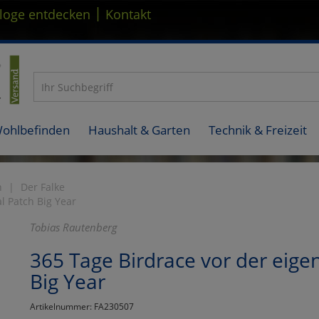
|
loge entdecken
Kontakt
Wohlbefinden
Haushalt & Garten
Technik & Freizeit
n
Der Falke
l Patch Big Year
Tobias Rautenberg
365 Tage Birdrace vor der eige
Big Year
Artikelnummer: FA230507