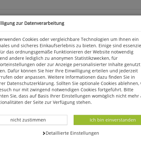
illigung zur Datenverarbeitung
atch Big Year
verwenden Cookies oder vergleichbare Technologien um Ihnen ein
ales und sicheres Einkaufserlebnis zu bieten. Einige sind essenzie
ahren ein Fixpunkt in der Jahresplanung unzähliger Vogelbeobach
für das ordnungsgemäße Funktionieren der Website notwendig
t durch die zeitweise sehr eingeschränkten Reisemöglichkeiten 
end andere lediglich zu anonymen Statistikzwecken, für
e die Vogelbeobachtung stärker auf das nähere Umfeld zu fokussier
rteinstellungen oder zur Anzeige personalisierter Inhalte genutzt
n persönliches Lieblingsgebiet. In diesem "Local Patch" wird dann
n. Dafür können Sie hier Ihre Einwilligung erteilen und jederzeit
lichst viele verschiedene Arten zu sehen, spricht man von einem "L
rrufen oder anpassen. Weitere Informationen dazu finden Sie in
er Datenschutzerklärung. Sollten Sie optionale Cookies ablehnen,
esuch nur mit zwingend notwendigen Cookies fortgeführt. Bitte
ten Sie, dass auf Basis Ihrer Einstellungen womöglich nicht mehr 
ionalitäten der Seite zur Verfügung stehen.
Datenverarbeitung -
Datenverarbeitung -
nicht zustimmen
Ich bin einverstanden
Datenverarbeitung -
Detaillierte Einstellungen