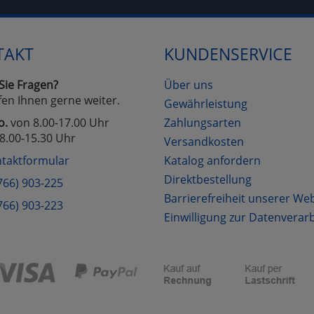
Cookies
Cookies
Alle Akzeptieren
Einstellungen speichern
TAKT
KUNDENSERVICE
zu Haupptseite Zustimmung D
zurück
Sie Fragen?
Über uns
fen Ihnen gerne weiter.
Gewährleistung
o.
von 8.00-17.00 Uhr
Zahlungsarten
8.00-15.30 Uhr
Versandkosten
taktformular
Katalog anfordern
Direktbestellung
766) 903-225
Barrierefreiheit unserer We
766) 903-223
Einwilligung zur Datenverar