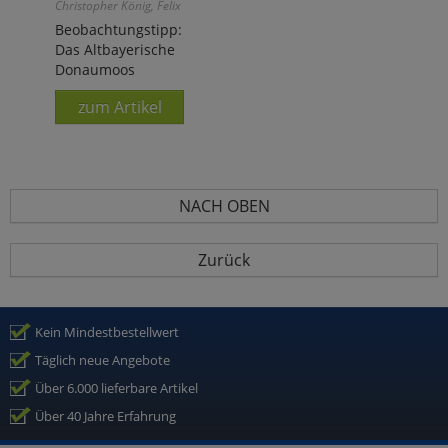
Christopher König, Felix
Weiß
Beobachtungstipp:
Das Altbayerische
Donaumoos
zum Artikel
NACH OBEN
Zurück
Kein Mindestbestellwert
Täglich neue Angebote
Über 6.000 lieferbare Artikel
Über 40 Jahre Erfahrung