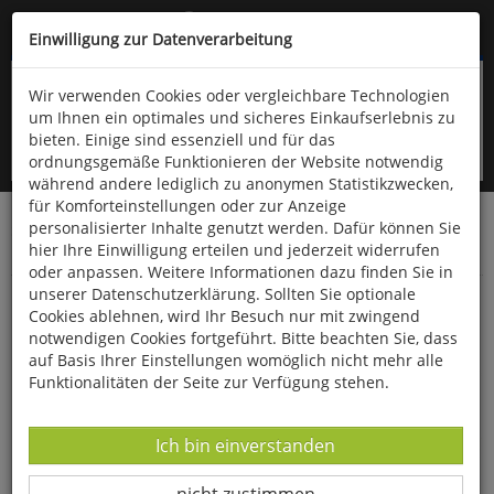
Kompletten Head der Seite überspringen
(06766) 903-200
oder (06766) 9323-960
Einwilligung zur Datenverarbeitung
Wir verwenden Cookies oder vergleichbare Technologien
um Ihnen ein optimales und sicheres Einkaufserlebnis zu
bieten. Einige sind essenziell und für das
ordnungsgemäße Funktionieren der Website notwendig
während andere lediglich zu anonymen Statistikzwecken,
für Komforteinstellungen oder zur Anzeige
personalisierter Inhalte genutzt werden. Dafür können Sie
Startseite
Bücher
Downloads
Zeitschriften
hier Ihre Einwilligung erteilen und jederzeit widerrufen
Der Falke
oder anpassen. Weitere Informationen dazu finden Sie in
unserer Datenschutzerklärung. Sollten Sie optionale
Beobachtungstipp: Das Altbayerische
Cookies ablehnen, wird Ihr Besuch nur mit zwingend
Donaumoos
notwendigen Cookies fortgeführt. Bitte beachten Sie, dass
auf Basis Ihrer Einstellungen womöglich nicht mehr alle
Funktionalitäten der Seite zur Verfügung stehen.
Datenverarbeitung -
Ich bin einverstanden
Datenverarbeitung -