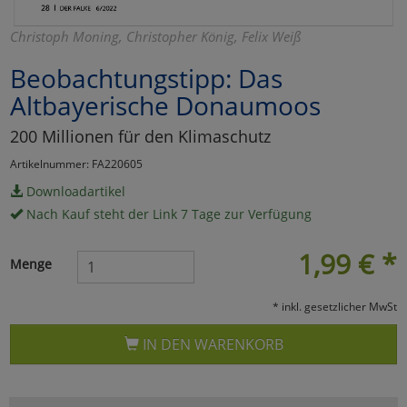
Marketing
Christoph Moning, Christopher König, Felix Weiß
Beobachtungstipp: Das
Umfragetools
Altbayerische Donaumoos
200 Millionen für den Klimaschutz
Cookies
Alle Akzeptieren
Artikelnummer: FA220605
Cookies
Einstellungen speichern
Downloadartikel
Nach Kauf steht der Link 7 Tage zur Verfügung
zu Haupptseite Zustimmun
zurück
1,99
€
*
Menge
* inkl. gesetzlicher MwSt
IN DEN WARENKORB