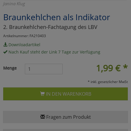
Janina Klug
Marketing
Braunkehlchen als Indikator
2. Braunkehlchen-Fachtagung des LBV
Umfragetools
Artikelnummer: FA210403
Downloadartikel
Cookies
Alle Akzeptieren
Nach Kauf steht der Link 7 Tage zur Verfügung
Cookies
Einstellungen speichern
1,99
€
*
Menge
zu Haupptseite Zustimmun
zurück
* inkl. gesetzlicher MwSt
IN DEN WARENKORB
Fragen zum Produkt