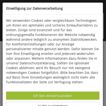
Kompletten Head der Seite überspringen
(06766) 903-200
oder (06766) 9323-960
Einwilligung zur Datenverarbeitung
Wir verwenden Cookies oder vergleichbare Technologien
um Ihnen ein optimales und sicheres Einkaufserlebnis zu
bieten. Einige sind essenziell und für das
ordnungsgemäße Funktionieren der Website notwendig
während andere lediglich zu anonymen Statistikzwecken,
für Komforteinstellungen oder zur Anzeige
personalisierter Inhalte genutzt werden. Dafür können Sie
Startseite
Bücher
Downloads
Zeitschriften
hier Ihre Einwilligung erteilen und jederzeit widerrufen
Der Falke
oder anpassen. Weitere Informationen dazu finden Sie in
unserer Datenschutzerklärung. Sollten Sie optionale
Braunkehlchen als Indikator
Cookies ablehnen, wird Ihr Besuch nur mit zwingend
notwendigen Cookies fortgeführt. Bitte beachten Sie, dass
auf Basis Ihrer Einstellungen womöglich nicht mehr alle
Funktionalitäten der Seite zur Verfügung stehen.
Datenverarbeitung -
Ich bin einverstanden
Datenverarbeitung -