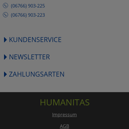
(06766) 903-225
(06766) 903-223
KUNDENSERVICE
NEWSLETTER
ZAHLUNGSARTEN
HUMANITAS
Impressum
AGB