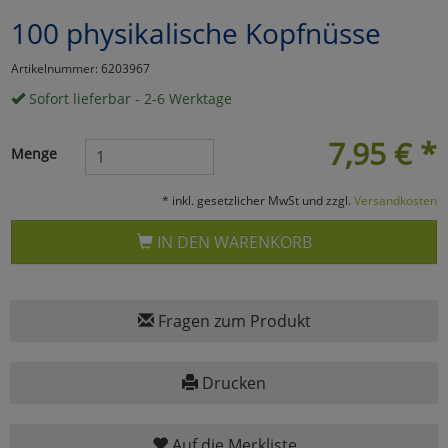
100 physikalische Kopfnüsse
Marketing
Artikelnummer: 6203967
Umfragetools
Sofort lieferbar - 2-6 Werktage
7,95
€
*
Menge
Cookies
Alle Akzeptieren
* inkl. gesetzlicher MwSt und zzgl.
Versandkosten
Cookies
Einstellungen speichern
IN DEN WARENKORB
zu Haupptseite Zustimmun
zurück
Fragen zum Produkt
Drucken
Auf die Merkliste