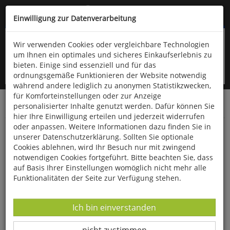
Kompletten Head der Seite überspringen
(06766) 903-200
oder (06766) 9323-960
Einwilligung zur Datenverarbeitung
Wir verwenden Cookies oder vergleichbare Technologien
um Ihnen ein optimales und sicheres Einkaufserlebnis zu
bieten. Einige sind essenziell und für das
ordnungsgemäße Funktionieren der Website notwendig
während andere lediglich zu anonymen Statistikzwecken,
für Komforteinstellungen oder zur Anzeige
personalisierter Inhalte genutzt werden. Dafür können Sie
Startseite
Bücher
Naturwissenschaften
Physik
hier Ihre Einwilligung erteilen und jederzeit widerrufen
oder anpassen. Weitere Informationen dazu finden Sie in
100 physikalische Kopfnüsse
unserer Datenschutzerklärung. Sollten Sie optionale
Cookies ablehnen, wird Ihr Besuch nur mit zwingend
notwendigen Cookies fortgeführt. Bitte beachten Sie, dass
auf Basis Ihrer Einstellungen womöglich nicht mehr alle
Funktionalitäten der Seite zur Verfügung stehen.
Datenverarbeitung -
Ich bin einverstanden
Datenverarbeitung -