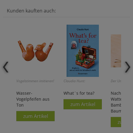
Kunden kauften auch:
Vogelstimmen imitieren!
Claudia Hunt:
Der Umwelt zu
Wasser-
What´s for tea?
Nachhaltig
Vogelpfeifen aus
Wattestäb
zum Artikel
Ton
Bambus & 
Baumwolle
zum Artikel
zum Ar