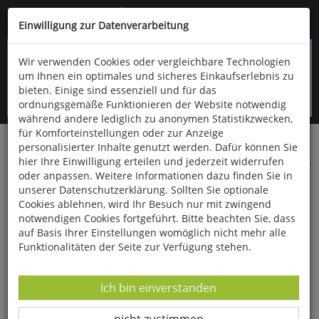
Kompletten Head der Seite überspringen
(06766) 903-200
oder (06766) 9323-960
Einwilligung zur Datenverarbeitung
Wir verwenden Cookies oder vergleichbare Technologien
um Ihnen ein optimales und sicheres Einkaufserlebnis zu
bieten. Einige sind essenziell und für das
ordnungsgemäße Funktionieren der Website notwendig
während andere lediglich zu anonymen Statistikzwecken,
für Komforteinstellungen oder zur Anzeige
personalisierter Inhalte genutzt werden. Dafür können Sie
Startseite
Bücher
Literatur
Diverses
hier Ihre Einwilligung erteilen und jederzeit widerrufen
oder anpassen. Weitere Informationen dazu finden Sie in
Über das Wandern
unserer Datenschutzerklärung. Sollten Sie optionale
Cookies ablehnen, wird Ihr Besuch nur mit zwingend
notwendigen Cookies fortgeführt. Bitte beachten Sie, dass
auf Basis Ihrer Einstellungen womöglich nicht mehr alle
Funktionalitäten der Seite zur Verfügung stehen.
Datenverarbeitung -
Ich bin einverstanden
Datenverarbeitung -