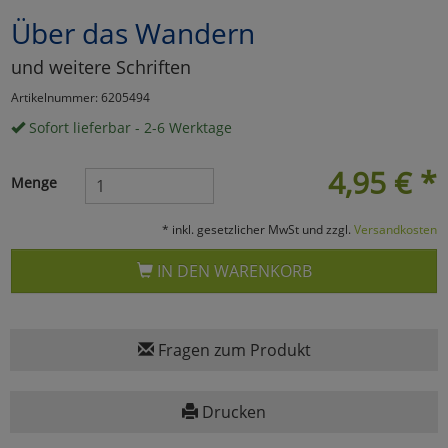
Über das Wandern
Marketing
und weitere Schriften
Umfragetools
Artikelnummer: 6205494
Sofort lieferbar - 2-6 Werktage
Cookies
Alle Akzeptieren
4,95
€
*
Menge
Cookies
Einstellungen speichern
* inkl. gesetzlicher MwSt und zzgl.
Versandkosten
zu Haupptseite Zustimmun
zurück
IN DEN WARENKORB
Fragen zum Produkt
Drucken