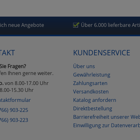
fragetools
lich neue Angebote
Über 6.000 lieferbare Art
Cookies
Cookies
Alle Akzeptieren
Einstellungen speichern
zu Haupptseite Zustimmung D
zurück
TAKT
KUNDENSERVICE
Sie Fragen?
Über uns
fen Ihnen gerne weiter.
Gewährleistung
o.
von 8.00-17.00 Uhr
Zahlungsarten
8.00-15.30 Uhr
Versandkosten
taktformular
Katalog anfordern
Direktbestellung
766) 903-225
Barrierefreiheit unserer We
766) 903-223
Einwilligung zur Datenverar