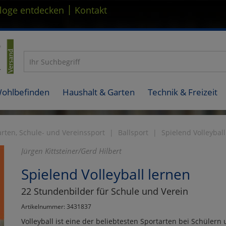
|
loge entdecken
Kontakt
Wohlbefinden
Haushalt & Garten
Technik & Freizeit
rten, Schule- und Vereinssport
Ballsport
Spielend Volleyball
Jürgen Kittsteiner/Gerd Hilbert
Spielend Volleyball lernen
22 Stundenbilder für Schule und Verein
Artikelnummer: 3431837
Volleyball ist eine der beliebtesten Sportarten bei Schüler