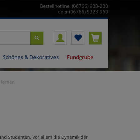
Bestellhotline: (06766) 903-200
oder (06766) 9323-960
Schönes & Dekoratives
Fundgrube
 lernen
n und Studenten. Vor allem die Dynamik der