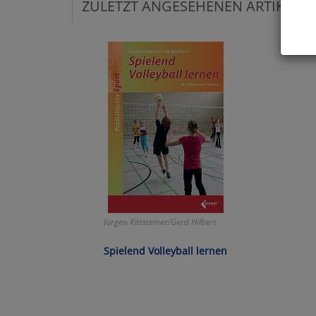
ZULETZT ANGESEHENEN ARTIKEL:
Hier 
Cook
fortg
nicht
Selbs
anpa
Ko
Wa
Jürgen Kittsteiner/Gerd Hilbert
Pe
Spielend Volleyball lernen
Ma