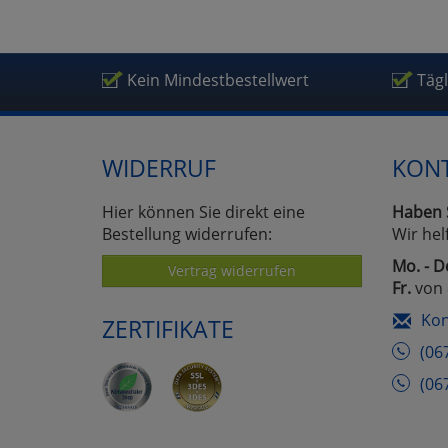
Um
Kein Mindestbestellwert
Täg
WIDERRUF
KON
Hier können Sie direkt eine
Haben 
Bestellung widerrufen:
Wir hel
Mo. - D
Vertrag widerrufen
Fr.
von 
Kon
ZERTIFIKATE
(06
(06