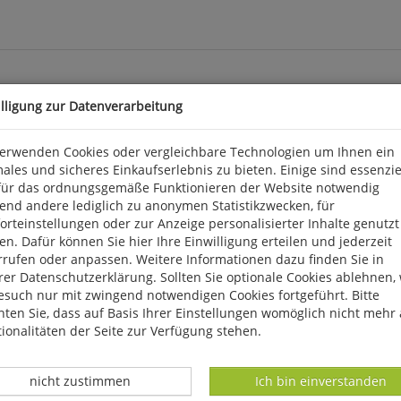
illigung zur Datenverarbeitung
verwenden Cookies oder vergleichbare Technologien um Ihnen ein
ales und sicheres Einkaufserlebnis zu bieten. Einige sind essenzie
ei Schülern und Studenten. Vor allem die Dynamik der Ballwechsel 
für das ordnungsgemäße Funktionieren der Website notwendig
(18 zum Spiel in der Halle, vier zum Beach-Volleyball) sind in der P
end andere lediglich zu anonymen Statistikzwecken, für
den Techniken in ihrem Unterricht. Die Stundenbilder sind nach Ja
rteinstellungen oder zur Anzeige personalisierter Inhalte genutzt
en, den Lernstoff unmittelbar umzusetzen. Dieses Buch lässt sich
n. Dafür können Sie hier Ihre Einwilligung erteilen und jederzeit
ung ihrer Trainingsstunde. 2011, 148 S., 101 Strichabb., 62 farb. Ab
rrufen oder anpassen. Weitere Informationen dazu finden Sie in
er Datenschutzerklärung. Sollten Sie optionale Cookies ablehnen,
esuch nur mit zwingend notwendigen Cookies fortgeführt. Bitte
ebelsheim, kontakt@limpert.de
ten Sie, dass auf Basis Ihrer Einstellungen womöglich nicht mehr 
ionalitäten der Seite zur Verfügung stehen.
Datenverarbeitung -
Datenverarbeitung -
nicht zustimmen
Ich bin einverstanden