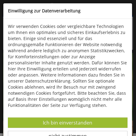
Kompletten Head der Seite überspringen
(06766) 903-200
oder (06766) 9323-960
Einwilligung zur Datenverarbeitung
Wir verwenden Cookies oder vergleichbare Technologien
um Ihnen ein optimales und sicheres Einkaufserlebnis zu
bieten. Einige sind essenziell und für das
ordnungsgemäße Funktionieren der Website notwendig
während andere lediglich zu anonymen Statistikzwecken,
für Komforteinstellungen oder zur Anzeige
personalisierter Inhalte genutzt werden. Dafür können Sie
hier Ihre Einwilligung erteilen und jederzeit widerrufen
oder anpassen. Weitere Informationen dazu finden Sie in
unserer Datenschutzerklärung. Sollten Sie optionale
Cookies ablehnen, wird Ihr Besuch nur mit zwingend
notwendigen Cookies fortgeführt. Bitte beachten Sie, dass
auf Basis Ihrer Einstellungen womöglich nicht mehr alle
Funktionalitäten der Seite zur Verfügung stehen.
Datenverarbeitung -
Ich bin einverstanden
Kataloge entdecken ...
Datenverarbeitung -