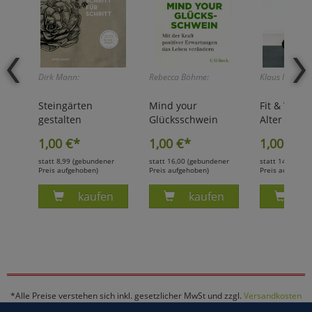
Dirk Mann:
Rebecca Böhme:
Klaus Moosm
Steingärten
Mind your
Fit & Vital
gestalten
Glücksschwein
Alter
1,00
€*
1,00
€*
1,00
€*
statt 8,99 (gebundener
statt 16,00 (gebundener
statt 14,95 (ge
Preis aufgehoben)
Preis aufgehoben)
Preis aufgehob
Produkt STEINGÄRTEN GESTALTEN - DIRK M
Produkt MIND YOUR G
Pr
kaufen
kaufen
ka
*Alle Preise verstehen sich inkl. gesetzlicher MwSt und zzgl.
Versandkosten