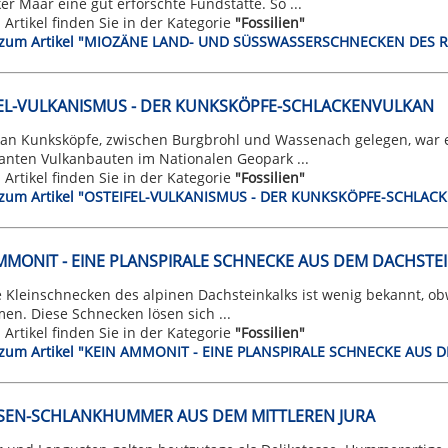
r Maar eine gut erforschte Fundstätte. So ...
n Artikel finden Sie in der Kategorie
"Fossilien"
t zum Artikel "MIOZÄNE LAND- UND SÜSSWASSERSCHNECKEN DES
EL-VULKANISMUS - DER KUNKSKÖPFE-SCHLACKENVULKAN
kan Kunksköpfe, zwischen Burgbrohl und Wassenach gelegen, war e
santen Vulkanbauten im Nationalen Geopark ...
n Artikel finden Sie in der Kategorie
"Fossilien"
t zum Artikel "OSTEIFEL-VULKANISMUS - DER KUNKSKÖPFE-SCHLA
MMONIT - EINE PLANSPIRALE SCHNECKE AUS DEM DACHSTE
 Kleinschnecken des alpinen Dachsteinkalks ist wenig bekannt, obw
n. Diese Schnecken lösen sich ...
n Artikel finden Sie in der Kategorie
"Fossilien"
t zum Artikel "KEIN AMMONIT - EINE PLANSPIRALE SCHNECKE AUS
ESEN-SCHLANKHUMMER AUS DEM MITTLEREN JURA