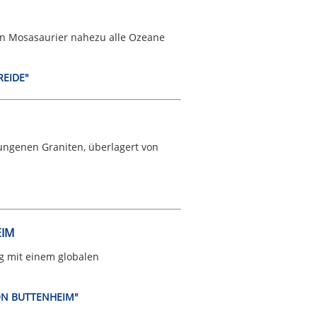
ten Mosasaurier nahezu alle Ozeane
REIDE"
ngenen Graniten, überlagert von
EIM
g mit einem globalen
VON BUTTENHEIM"