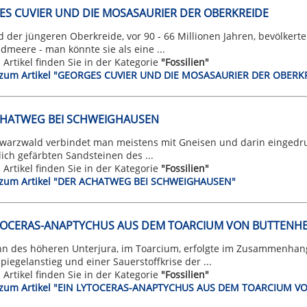
S CUVIER UND DIE MOSASAURIER DER OBERKREIDE
 der jüngeren Oberkreide, vor 90 - 66 Millionen Jahren, bevölker
meere - man könnte sie als eine ...
n Artikel finden Sie in der Kategorie
"Fossilien"
t zum Artikel "GEORGES CUVIER UND DIE MOSASAURIER DER OBERK
CHATWEG BEI SCHWEIGHAUSEN
warzwald verbindet man meistens mit Gneisen und darin eingedru
lich gefärbten Sandsteinen des ...
n Artikel finden Sie in der Kategorie
"Fossilien"
t zum Artikel "DER ACHATWEG BEI SCHWEIGHAUSEN"
YTOCERAS-ANAPTYCHUS AUS DEM TOARCIUM VON BUTTENH
nn des höheren Unterjura, im Toarcium, erfolgte im Zusammenhan
iegelanstieg und einer Sauerstoffkrise der ...
n Artikel finden Sie in der Kategorie
"Fossilien"
t zum Artikel "EIN LYTOCERAS-ANAPTYCHUS AUS DEM TOARCIUM 