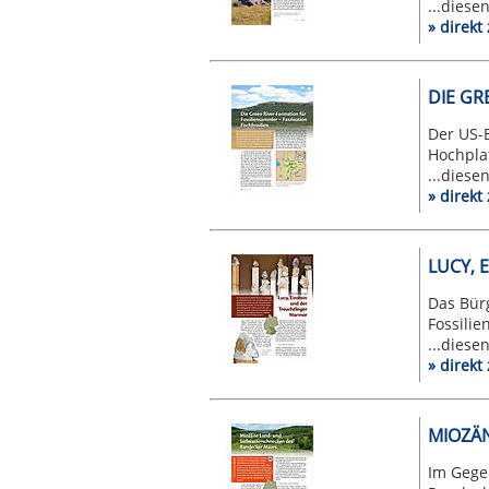
...diese
» direk
DIE GR
Der US-
Hochpla
...diese
» direk
LUCY, 
Das Bür
Fossilie
...diese
» direk
MIOZÄ
Im Gege