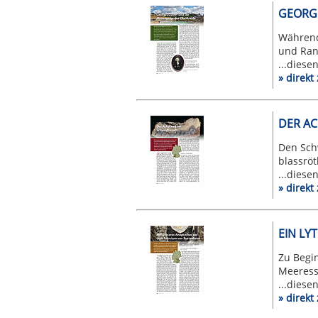
GEORGE
Während
und Rand
...diese
» direk
DER A
Den Sch
blassröt
...diese
» direk
EIN L
Zu Begi
Meeressp
...diese
» direk