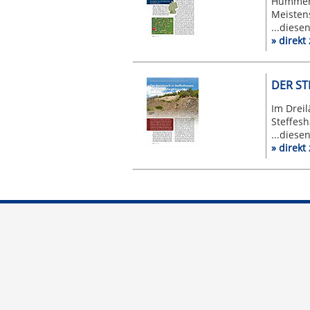
Hummer 
Meistens
...diese
» direk
DER ST
Im Drei
Steffesh
...diese
» direk