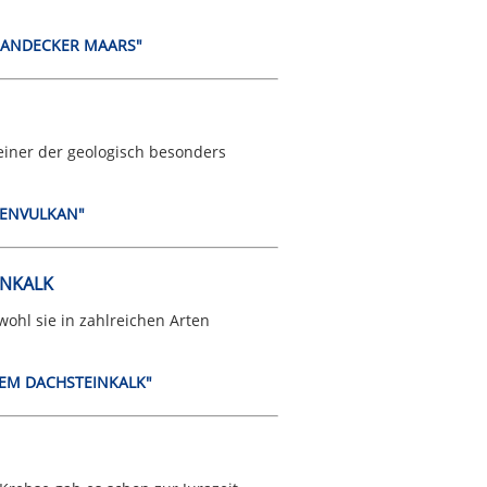
 RANDECKER MAARS"
iner der geologisch besonders
CKENVULKAN"
INKALK
ohl sie in zahlreichen Arten
 DEM DACHSTEINKALK"