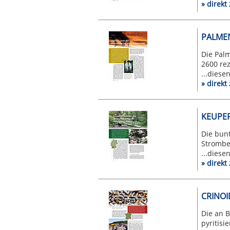
» direk
PALMEN
Die Pal
2600 rez
...diese
» direk
KEUPE
Die bun
Stromber
...diese
» direk
CRINOI
Die an 
pyritis