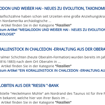
DON UND WEIßER HAI - NEUES ZU EVOLUTION, TAXONOM
 Haifischzähne haben schon seit Urzeiten eine große Anziehungskr
in Nordamerika archäologische ...
n Artikel finden Sie in der Kategorie
"Fossilien"
t zum Artikel "MEGALODON UND WEIßER HAI - NEUES ZU EVOLUTI
KOLOGIE"
RALLENSTOCK IN CHALCEDON -ERHALTUNG AUS DER OBER
ralmer Schichten (heute Oberalm-Formation) wurden bereits im J
1816-1883) nach dem Ort Oberalm in ...
n Artikel finden Sie in der Kategorie
"Fossilien"
t zum Artikel "EIN KORALLENSTOCK IN CHALCEDON -ERHALTUNG 
ILOBITEN AUS DER "RIESEN "-BANK
dstelle "Heckelmann Mühle" am Nordrand des Taunus ist für ihre 
n bekannt, welche hier von ihrer Basis im ...
n Artikel finden Sie in der Kategorie
"Fossilien"