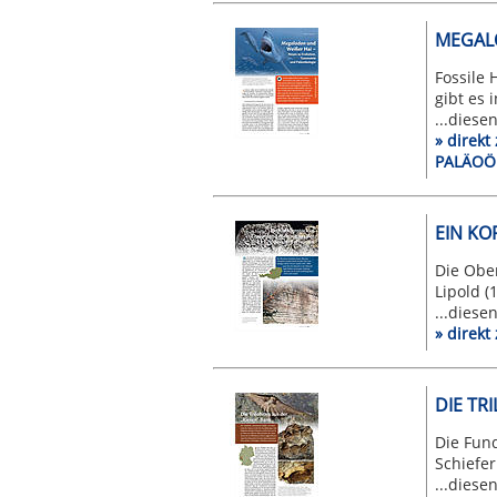
MEGALO
Fossile
gibt es 
...diese
» direk
PALÄOÖ
EIN KO
Die Obe
Lipold (
...diese
» direk
DIE TR
Die Fun
Schiefer
...diese