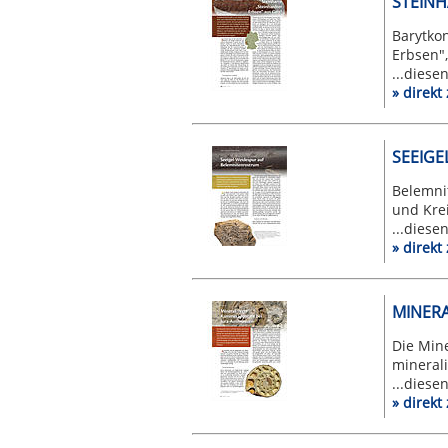
STEINH
Barytkon
Erbsen",
...diese
» direk
SEEIG
Belemnit
und Krei
...diese
» direk
MINERA
Die Mine
minerali
...diese
» direk