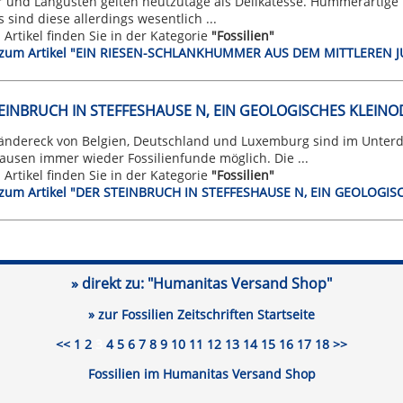
und Langusten gelten heutzutage als Delikatesse. Hummerartige K
 sind diese allerdings wesentlich ...
n Artikel finden Sie in der Kategorie
"Fossilien"
t zum Artikel "EIN RIESEN-SCHLANKHUMMER AUS DEM MITTLEREN J
EINBRUCH IN STEFFESHAUSE N, EIN GEOLOGISCHES KLEINO
ländereck von Belgien, Deutschland und Luxemburg sind im Unte
ausen immer wieder Fossilienfunde möglich. Die ...
n Artikel finden Sie in der Kategorie
"Fossilien"
t zum Artikel "DER STEINBRUCH IN STEFFESHAUSE N, EIN GEOLOGI
» direkt zu:
"Humanitas Versand Shop"
» zur Fossilien Zeitschriften Startseite
<<
1
2
3
4
5
6
7
8
9
10
11
12
13
14
15
16
17
18
>>
Fossilien im Humanitas Versand Shop