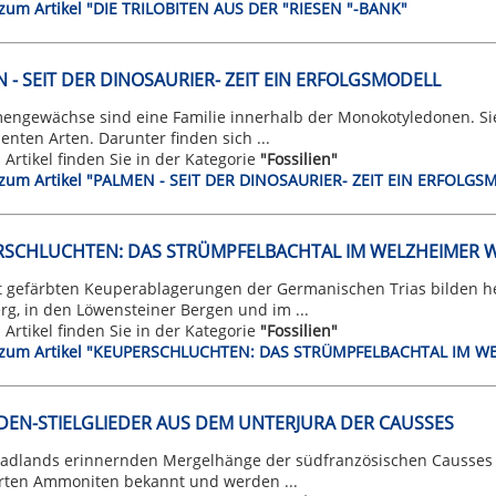
t zum Artikel "DIE TRILOBITEN AUS DER "RIESEN "-BANK"
 - SEIT DER DINOSAURIER- ZEIT EIN ERFOLGSMODELL
mengewächse sind eine Familie innerhalb der Monokotyledonen. Si
enten Arten. Darunter finden sich ...
n Artikel finden Sie in der Kategorie
"Fossilien"
t zum Artikel "PALMEN - SEIT DER DINOSAURIER- ZEIT EIN ERFOLGS
RSCHLUCHTEN: DAS STRÜMPFELBACHTAL IM WELZHEIMER 
t gefärbten Keuperablagerungen der Germanischen Trias bilden h
g, in den Löwensteiner Bergen und im ...
n Artikel finden Sie in der Kategorie
"Fossilien"
t zum Artikel "KEUPERSCHLUCHTEN: DAS STRÜMPFELBACHTAL IM 
DEN-STIELGLIEDER AUS DEM UNTERJURA DER CAUSSES
Badlands erinnernden Mergelhänge der südfranzösischen Causses s
ierten Ammoniten bekannt und werden ...