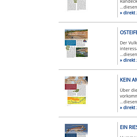
Randecke
...diese
» direk
OSTEIF
Der Vul
interes
...diese
» direk
KEIN A
Über die
vorkomme
...diese
» direk
EIN RI