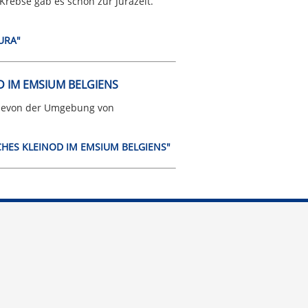
rebse gab es schon zur Jurazeit.
URA"
D IM EMSIUM BELGIENS
rdevon der Umgebung von
SCHES KLEINOD IM EMSIUM BELGIENS"