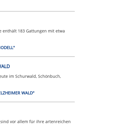
e enthält 183 Gattungen mit etwa
MODELL"
WALD
eute im Schurwald, Schönbuch,
WELZHEIMER WALD"
ind vor allem für ihre artenreichen