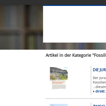
Artikel in der Kategorie "Fossil
DIE JU
Der Jura
Fossilie
...diese
» direk