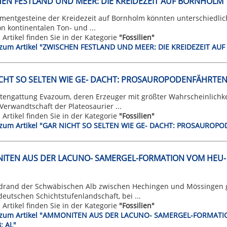
EN FESTLAND UND MEER: DIE KREIDEZEIT AUF BORNHOLM
mentgesteine der Kreidezeit auf Bornholm könnten unterschiedlich
on kontinentalen Ton- und ...
n Artikel finden Sie in der Kategorie
"Fossilien"
t zum Artikel "ZWISCHEN FESTLAND UND MEER: DIE KREIDEZEIT A
CHT SO SELTEN WIE GE- DACHT: PROSAUROPODENFÄHRTEN
rtengattung Evazoum, deren Erzeuger mit größter Wahrscheinlichke
Verwandtschaft der Plateosaurier ...
n Artikel finden Sie in der Kategorie
"Fossilien"
t zum Artikel "GAR NICHT SO SELTEN WIE GE- DACHT: PROSAURO
TEN AUS DER LACUNO- SAMERGEL-FORMATION VOM HEU- F
drand der Schwäbischen Alb zwischen Hechingen und Mössingen gi
eutschen Schichtstufenlandschaft, bei ...
n Artikel finden Sie in der Kategorie
"Fossilien"
t zum Artikel "AMMONITEN AUS DER LACUNO- SAMERGEL-FORMATI
 AL"