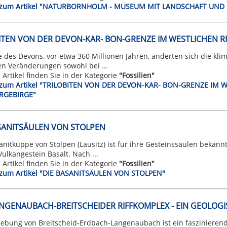
t zum Artikel "NATURBORNHOLM - MUSEUM MIT LANDSCHAFT UND
ITEN VON DER DEVON-KAR- BON-GRENZE IM WESTLICHEN R
des Devons, vor etwa 360 Millionen Jahren, änderten sich die klim
en Veränderungen sowohl bei ...
n Artikel finden Sie in der Kategorie
"Fossilien"
t zum Artikel "TRILOBITEN VON DER DEVON-KAR- BON-GRENZE IM 
RGEBIRGE"
SANITSÄULEN VON STOLPEN
anitkuppe von Stolpen (Lausitz) ist für ihre Gesteinssäulen bekannt 
Vulkangestein Basalt. Nach ...
n Artikel finden Sie in der Kategorie
"Fossilien"
t zum Artikel "DIE BASANITSÄULEN VON STOLPEN"
NGENAUBACH-BREITSCHEIDER RIFFKOMPLEX - EIN GEOLOG
ebung von Breitscheid-Erdbach-Langenaubach ist ein faszinierend