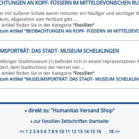
HTUNGEN AN KOPF- FÜSSERN IM MITTELDEVONISCHEN RU
er mit äußerer Schale waren mitunter ein häufiger und wichtiger
kum. Abgesehen vom Perlboot gibt ...
n Artikel finden Sie in der Kategorie
"Fossilien"
t zum Artikel "BEOBACHTUNGEN AN KOPF- FÜSSERN IM MITTELDE
MSPORTRÄT: DAS STADT- MUSEUM SCHELKLINGEN
elklinger Stadtmuseum (1) befindet sich in einem repräsentative
ert, dem Stadtschloss der Herren von ...
n Artikel finden Sie in der Kategorie
"Fossilien"
t zum Artikel "MUSEUMSPORTRÄT: DAS STADT- MUSEUM SCHELKLI
» direkt zu:
"Humanitas Versand Shop"
» zur Fossilien Zeitschriften Startseite
<<
1
2
3
4
5
6
7
8
9
10
11
12
13
14
15
16
17
18
>>