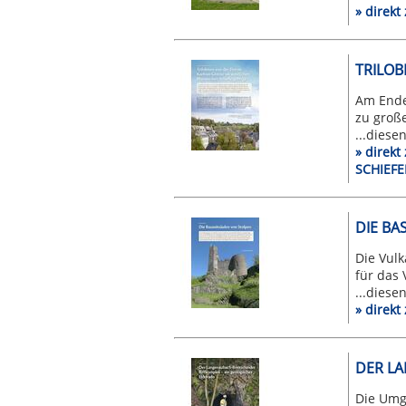
» direk
TRILOB
Am Ende 
zu groß
...diese
» direk
SCHIEFE
DIE BA
Die Vulk
für das 
...diese
» direk
DER LA
Die Umg