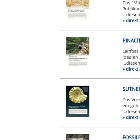
Das "Mü
Publiku
...diese
» direk
PINACI
Leitfoss
idealen 
...diese
» direk
SUTNE
Das Vor
ein gute
...diese
» direk
FOSSIL