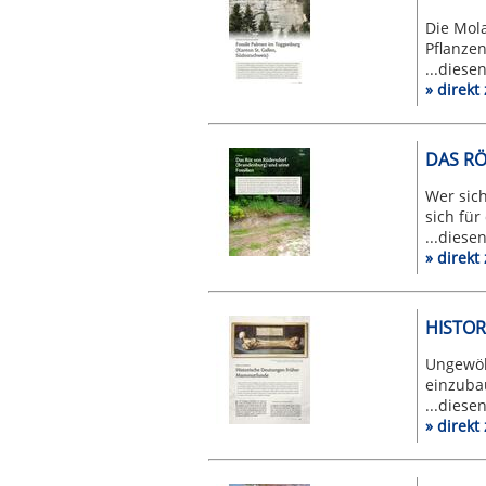
Die Mol
Pflanze
...diese
» direk
DAS RÖ
Wer sich
sich für
...diese
» direk
HISTO
Ungewöh
einzubau
...diese
» direk