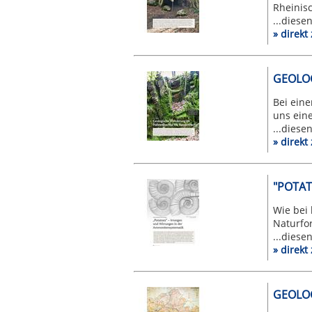
Rheinis
...diese
» direk
GEOLO
Bei ein
uns eine
...diese
» direk
"POTAT
Wie bei
Naturfor
...diese
» direk
GEOLOG