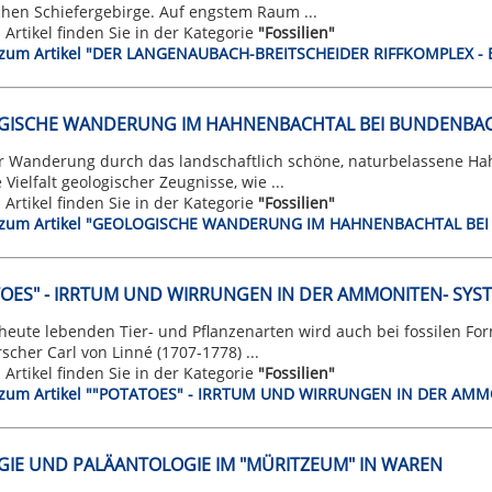
chen Schiefergebirge. Auf engstem Raum ...
n Artikel finden Sie in der Kategorie
"Fossilien"
t zum Artikel "DER LANGENAUBACH-BREITSCHEIDER RIFFKOMPLEX 
GISCHE WANDERUNG IM HAHNENBACHTAL BEI BUNDENBA
er Wanderung durch das landschaftlich schöne, naturbelassene H
 Vielfalt geologischer Zeugnisse, wie ...
n Artikel finden Sie in der Kategorie
"Fossilien"
t zum Artikel "GEOLOGISCHE WANDERUNG IM HAHNENBACHTAL BE
OES" - IRRTUM UND WIRRUNGEN IN DER AMMONITEN- SYS
 heute lebenden Tier- und Pflanzenarten wird auch bei fossilen F
scher Carl von Linné (1707-1778) ...
n Artikel finden Sie in der Kategorie
"Fossilien"
t zum Artikel ""POTATOES" - IRRTUM UND WIRRUNGEN IN DER AM
IE UND PALÄANTOLOGIE IM "MÜRITZEUM" IN WAREN