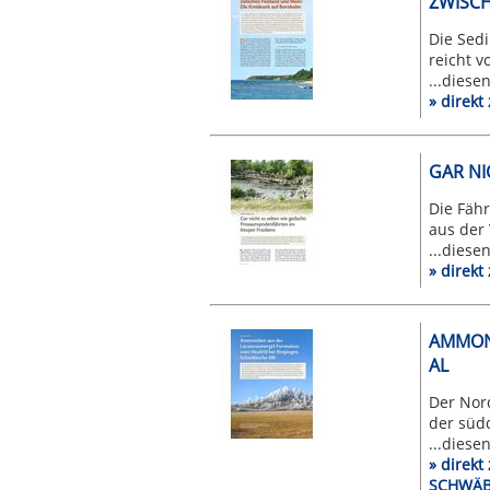
ZWISCH
Die Sedi
reicht v
...diese
» direk
GAR NI
Die Fäh
aus der 
...diese
» direk
AMMONI
AL
Der Nor
der südd
...diese
» direk
SCHWÄB: