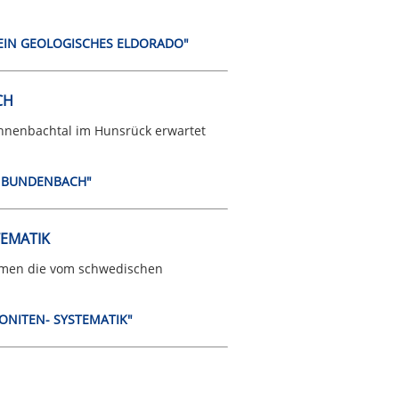
- EIN GEOLOGISCHES ELDORADO"
CH
ahnenbachtal im Hunsrück erwartet
I BUNDENBACH"
TEMATIK
ormen die vom schwedischen
MONITEN- SYSTEMATIK"