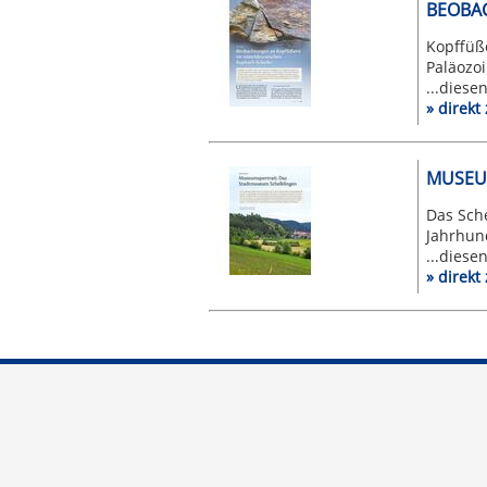
BEOBAC
Kopffüß
Paläozoi
...diese
» direk
MUSEU
Das Sch
Jahrhund
...diese
» direk