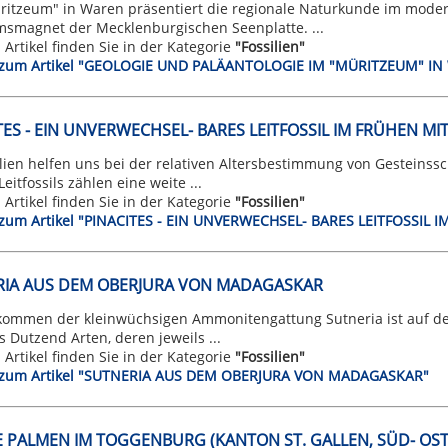
ritzeum" in Waren präsentiert die regionale Naturkunde im modern
msmagnet der Mecklenburgischen Seenplatte. ...
n Artikel finden Sie in der Kategorie
"Fossilien"
t zum Artikel "GEOLOGIE UND PALÄANTOLOGIE IM "MÜRITZEUM" I
TES - EIN UNVERWECHSEL- BARES LEITFOSSIL IM FRÜHEN M
ilien helfen uns bei der relativen Altersbestimmung von Gesteinss
Leitfossils zählen eine weite ...
n Artikel finden Sie in der Kategorie
"Fossilien"
t zum Artikel "PINACITES - EIN UNVERWECHSEL- BARES LEITFOSSIL
RIA AUS DEM OBERJURA VON MADAGASKAR
kommen der kleinwüchsigen Ammonitengattung Sutneria ist auf d
s Dutzend Arten, deren jeweils ...
n Artikel finden Sie in der Kategorie
"Fossilien"
t zum Artikel "SUTNERIA AUS DEM OBERJURA VON MADAGASKAR"
E PALMEN IM TOGGENBURG (KANTON ST. GALLEN, SÜD- OS