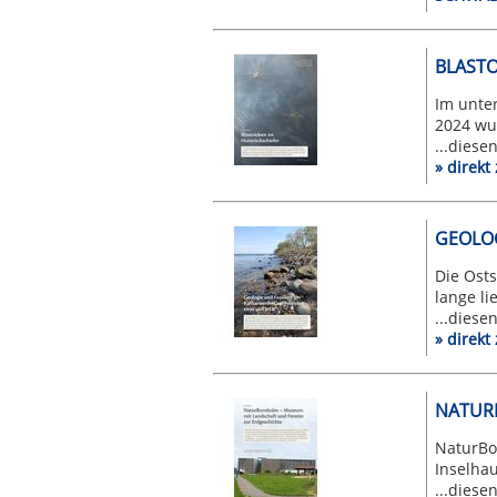
BLASTO
Im unter
2024 wur
...diese
» direk
GEOLOG
Die Osts
lange li
...diese
» direk
NATUR
NaturBo
Inselhau
...diese