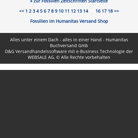
» zur Fossilien Zeitschriften Startseite
<<
1
2
3
4
5
6
7
8
9
10
11
12
13
14
15
16
17
18
>>
Fossilien im Humanitas Versand Shop
Alles unter einem Dach - alles in einer Hand - Humanitas
Buchversand Gmb
D&G Versandhandelssoftware
mit e-Business Technologie der
WEBSALE AG
, © Alle Rechte vorbehalten