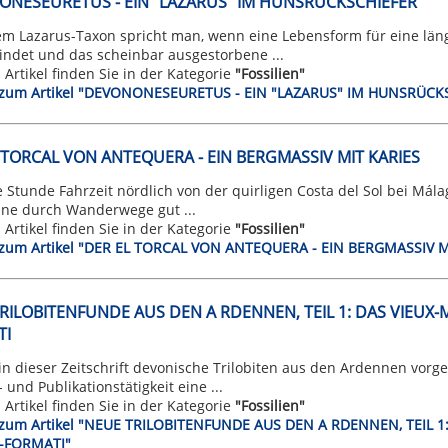
NESEURETUS - EIN "LAZARUS" IM HUNSRÜCKSCHIEFER
em Lazarus-Taxon spricht man, wenn eine Lebensform für eine läng
indet und das scheinbar ausgestorbene ...
n Artikel finden Sie in der Kategorie
"Fossilien"
t zum Artikel "DEVONONESEURETUS - EIN "LAZARUS" IM HUNSRÜCK
 TORCAL VON ANTEQUERA - EIN BERGMASSIV MIT KARIES
 Stunde Fahrzeit nördlich von der quirligen Costa del Sol bei Málag
ine durch Wanderwege gut ...
n Artikel finden Sie in der Kategorie
"Fossilien"
t zum Artikel "DER EL TORCAL VON ANTEQUERA - EIN BERGMASSIV M
RILOBITENFUNDE AUS DEN A RDENNEN, TEIL 1: DAS VIEUX-
TI
 in dieser Zeitschrift devonische Trilobiten aus den Ardennen vorge
und Publikationstätigkeit eine ...
n Artikel finden Sie in der Kategorie
"Fossilien"
t zum Artikel "NEUE TRILOBITENFUNDE AUS DEN A RDENNEN, TEIL
-FORMATI"