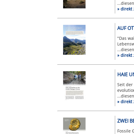
...diese
» direk
AUF OT
"Das wa
Lebensw
...diese
» direk
HAIE U
Seit de
evolutio
...diese
» direk
ZWEI 
Fossile