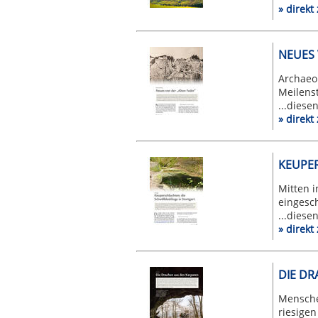
» direk
NEUES 
Archaeop
Meilenst
...diese
» direk
KEUPER
Mitten i
eingesch
...diese
» direk
DIE DR
Menschen
riesigen