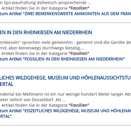
n Spiralaufrollung ästhetisch ansprechende ...
n Artikel finden Sie in der Kategorie
"Fossilien"
kt zum Artikel "ZWEI BEMERKENSWERTE AMMONITEN AUS DEM FR
IEN IN DEN RHEINKIESEN AM NIEDERRHEIN
inkieseln" sprechen viele gemeinhin - gemeint sind die Gerölle d
nd, aber keineswegs durchwegs kieselig,...
n Artikel finden Sie in der Kategorie
"Fossilien"
t zum Artikel "FOSSILIEN IN DEN RHEINKIESEN AM NIEDERRHEIN"
TLICHES WILDGEHEGE, MUSEUM UND HÖHLENAUSSICHTSTUR
ERTAL
dertal bei Mettmann ist ein nur wenige hundert Meter langer Absc
eter östlich von Düsseldorf. Als ...
n Artikel finden Sie in der Kategorie
"Fossilien"
t zum Artikel "EISZEITLICHES WILDGEHEGE, MUSEUM UND HÖHLEN
RTAL"