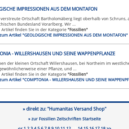
GISCHE IMPRESSIONEN AUS DEM MONTAFON
t verstreute Ortschaft Bartholomäberg liegt oberhalb von Schruns
chischen Bundesland Vorarlberg. Wir ...
n Artikel finden Sie in der Kategorie
"Fossilien"
t zum Artikel "GEOLOGISCHE IMPRESSIONEN AUS DEM MONTAFON"
NIA - WILLERSHAUSEN UND SEINE WAPPENPFLANZE
en der kleinen Ortschaft Willershausen, bei Northeim im westlich
wöhnlicherweise einer Pflanze, und ...
n Artikel finden Sie in der Kategorie
"Fossilien"
t zum Artikel "COMPTONIA - WILLERSHAUSEN UND SEINE WAPPENP
» direkt zu:
"Humanitas Versand Shop"
» zur Fossilien Zeitschriften Startseite
<<
1
2
3
4
5
6
7
8
9
10
11
12
13
14
15
16
17
18
>>