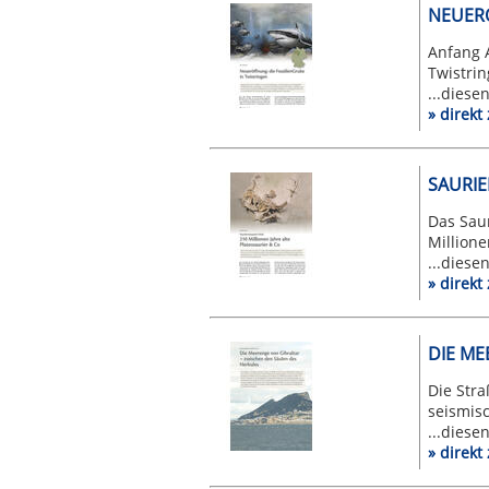
NEUERÖ
Anfang A
Twistrin
...diese
» direk
SAURIE
Das Saur
Millione
...diese
» direk
DIE ME
Die Stra
seismisc
...diese
» direk