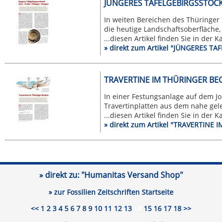
JÜNGERES TAFELGEBIRGSSTOC
In weiten Bereichen des Thüringer 
die heutige Landschaftsoberfläche, d
...diesen Artikel finden Sie in der 
» direkt zum Artikel "JÜNGERES
TRAVERTINE IM THÜRINGER BE
In einer Festungsanlage auf dem Jo
Travertinplatten aus dem nahe gele
...diesen Artikel finden Sie in der 
» direkt zum Artikel "TRAVERTINE
» direkt zu:
"Humanitas Versand Shop"
» zur Fossilien Zeitschriften Startseite
<<
1
2
3
4
5
6
7
8
9
10
11
12
13
14
15
16
17
18
>>