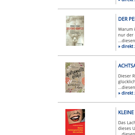
DER PE
Warum is
nur der 
...diese
» direk
ACHTSA
Dieser R
glücklic
...diese
» direk
KLEINE
Das Lac
dieses 
...diese