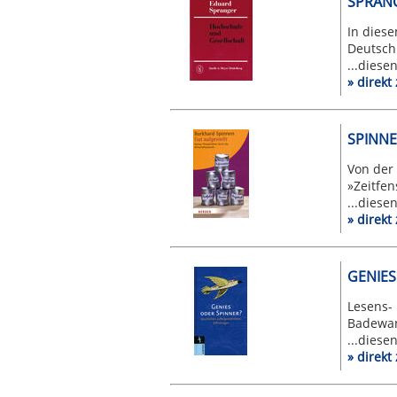
SPRAN
In dies
Deutsch
...diese
» direk
SPINNE
Von der
»Zeitfen
...diese
» direk
GENIES
Lesens- 
Badewan
...diese
» direk