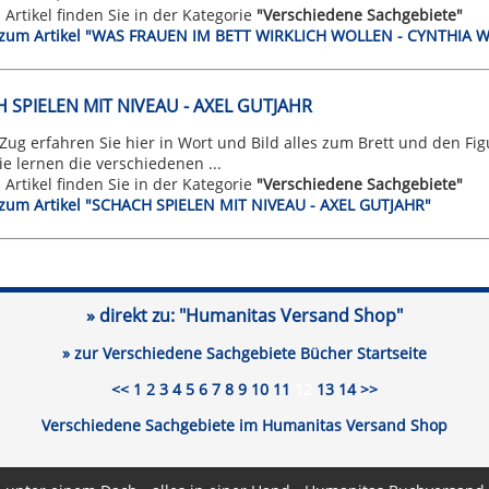
n Artikel finden Sie in der Kategorie
"Verschiedene Sachgebiete"
t zum Artikel "WAS FRAUEN IM BETT WIRKLICH WOLLEN - CYNTHIA 
 SPIELEN MIT NIVEAU - AXEL GUTJAHR
ug erfahren Sie hier in Wort und Bild alles zum Brett und den Fi
Sie lernen die verschiedenen ...
n Artikel finden Sie in der Kategorie
"Verschiedene Sachgebiete"
t zum Artikel "SCHACH SPIELEN MIT NIVEAU - AXEL GUTJAHR"
» direkt zu:
"Humanitas Versand Shop"
» zur Verschiedene Sachgebiete Bücher Startseite
<<
1
2
3
4
5
6
7
8
9
10
11
12
13
14
>>
Verschiedene Sachgebiete im Humanitas Versand Shop