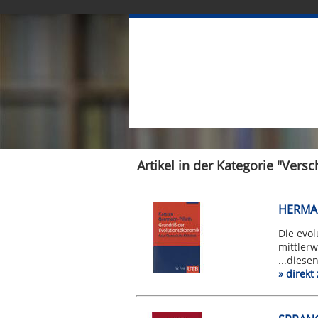
Artikel in der Kategorie "Ver
HERMA
Die evol
mittlerw
...diese
» direk