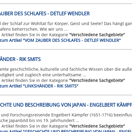
UBER DES SCHLAFES - DETLEF WENDLER
 der Schlaf zur Wohltat für Körper, Geist und Seele? Das hängt gan
afens beherrschen. Wie wir uns ...
n Artikel finden Sie in der Kategorie
"Verschiedene Sachgebiete"
t zum Artikel "VOM ZAUBER DES SCHLAFES - DETLEF WENDLER"
ÄNDER - RIK SMITS
amte geschichtliche, kulturelle und fachliche Wissen über die auß
digkeit und zugleich eine unterhaltsame ...
n Artikel finden Sie in der Kategorie
"Verschiedene Sachgebiete"
 zum Artikel "LINKSHÄNDER - RIK SMITS"
CHTE UND BESCHREIBUNG VON JAPAN - ENGELBERT KÄMP
t und Forschungsreisende Engelbert Kämpfer (1651-1716) beeinflu
che Japanbild bis ins 19. Jahrhundert ...
n Artikel finden Sie in der Kategorie
"Verschiedene Sachgebiete"
t zum Artikel "GESCHICHTE UND BESCHREIBUNG VON JAPAN - ENG