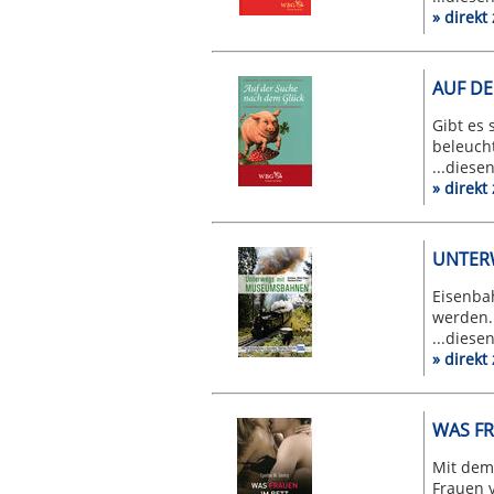
» direk
AUF DE
Gibt es
beleucht
...diese
» direk
UNTER
Eisenba
werden. 
...diese
» direk
WAS FR
Mit dem
Frauen v