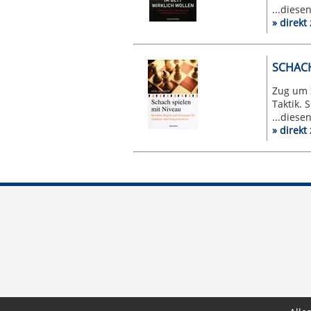
...diese
» direk
SCHACH
Zug um Z
Taktik. 
...diese
» direk