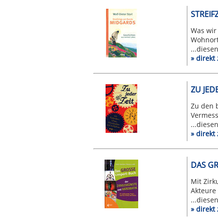
STREIF
Was wir 
Wohnort 
...diese
» direk
ZU JEDE
Zu den 
Vermessu
...diese
» direkt
DAS GR
Mit Zirk
Akteure 
...diese
» direk