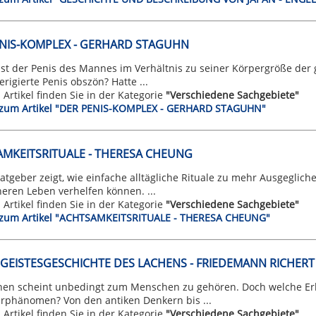
NIS-KOMPLEX - GERHARD STAGUHN
t der Penis des Mannes im Verhältnis zu seiner Körpergröße der g
erigierte Penis obszön? Hatte ...
n Artikel finden Sie in der Kategorie
"Verschiedene Sachgebiete"
t zum Artikel "DER PENIS-KOMPLEX - GERHARD STAGUHN"
MKEITSRITUALE - THERESA CHEUNG
atgeber zeigt, wie einfache alltägliche Rituale zu mehr Ausgeglic
heren Leben verhelfen können. ...
n Artikel finden Sie in der Kategorie
"Verschiedene Sachgebiete"
t zum Artikel "ACHTSAMKEITSRITUALE - THERESA CHEUNG"
 GEISTESGESCHICHTE DES LACHENS - FRIEDEMANN RICHERT
hen scheint unbedingt zum Menschen zu gehören. Doch welche Erk
Urphänomen? Von den antiken Denkern bis ...
n Artikel finden Sie in der Kategorie
"Verschiedene Sachgebiete"