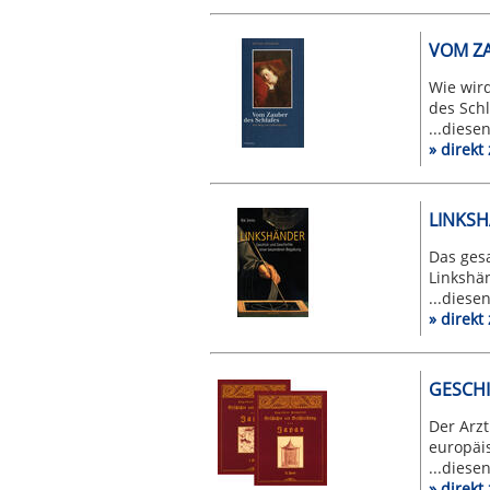
VOM ZA
Wie wird
des Schl
...diese
» direk
LINKSH
Das ges
Linkshän
...diese
» direkt
GESCHI
Der Arz
europäis
...diese
» direk