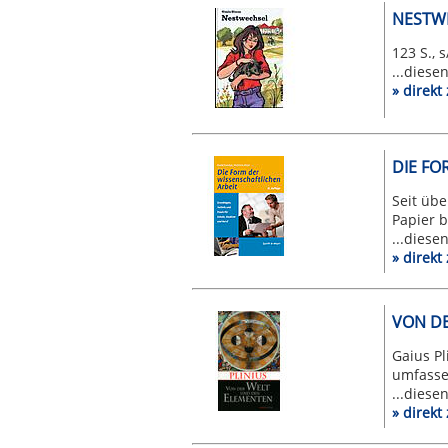
NESTWE
123 S., 
...diese
» direk
DIE FO
Seit übe
Papier b
...diese
» direk
VON DE
Gaius Pl
umfasse
...diese
» direk