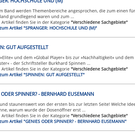
GER: HOCHSCHULE UND (M)
em Band werden Themenbereiche angesprochen, die zum einen für d
land grundlegend waren und zum ...
n Artikel finden Sie in der Kategorie
"Verschiedene Sachgebiete"
t zum Artikel "SPRANGER: HOCHSCHULE UND (M)"
N: GUT AUFGESTELLT
 »Elite« und dem »Global Player« bis zur »Nachhaltigkeit« und de
ster« - der Schriftsteller Burkhard Spinnen ...
n Artikel finden Sie in der Kategorie
"Verschiedene Sachgebiete"
t zum Artikel "SPINNEN: GUT AUFGESTELLT"
 ODER SPINNER? - BERNHARD EUSEMANN
und staunenswert von der ersten bis zur letzten Seite! Welche Ide
ne, warum wurde der Dosenöffner erst ...
n Artikel finden Sie in der Kategorie
"Verschiedene Sachgebiete"
t zum Artikel "GENIES ODER SPINNER? - BERNHARD EUSEMANN"