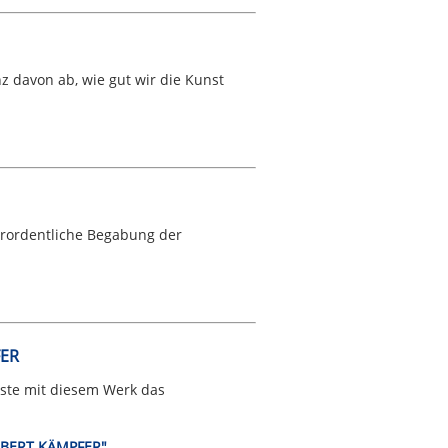
z davon ab, wie gut wir die Kunst
erordentliche Begabung der
FER
sste mit diesem Werk das
ELBERT KÄMPFER"