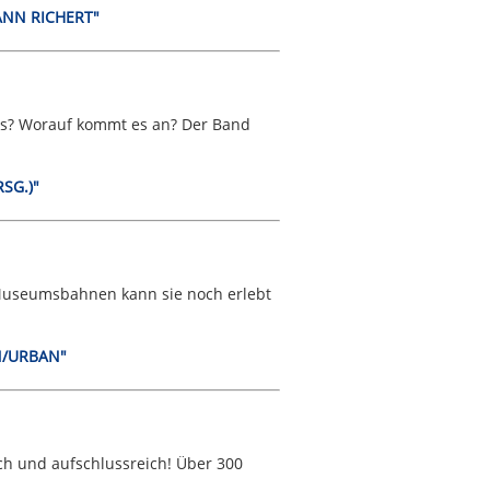
MANN RICHERT"
ens? Worauf kommt es an? Der Band
SG.)"
Museumsbahnen kann sie noch erlebt
N/URBAN"
ch und aufschlussreich! Über 300