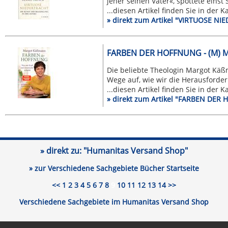
jener seinen Vater«, spottete einst 
...diesen Artikel finden Sie in der 
» direkt zum Artikel "VIRTUOSE N
FARBEN DER HOFFNUNG - (M)
Die beliebte Theologin Margot Käß
Wege auf, wie wir die Herausforderu
...diesen Artikel finden Sie in der 
» direkt zum Artikel "FARBEN D
» direkt zu:
"Humanitas Versand Shop"
» zur Verschiedene Sachgebiete Bücher Startseite
<<
1
2
3
4
5
6
7
8
9
10
11
12
13
14
>>
Verschiedene Sachgebiete im Humanitas Versand Shop