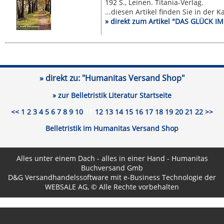
192 S., Leinen. Titania-Verlag.
...diesen Artikel finden Sie in der 
» direkt zum Artikel "DAS GLÜCK 
» direkt zu:
"Humanitas Versand Shop"
» zur Belletristik Literatur Startseite
<<
1
2
3
4
5
6
7
8
9
10
11
12
13
14
15
16
17
18
19
20
21
22
>>
Belletristik im Humanitas Versand Shop
Alles unter einem Dach - alles in einer Hand - Humanitas
Buchversand Gmb
D&G Versandhandelssoftware
mit e-Business Technologie der
WEBSALE AG
, © Alle Rechte vorbehalten