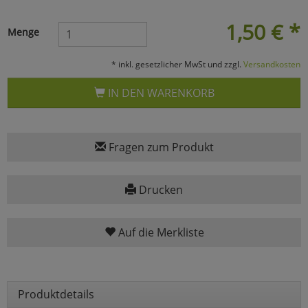
Marketing
1,50
€
*
Menge
Umfragetools
* inkl. gesetzlicher MwSt und zzgl.
Versandkosten
IN DEN WARENKORB
Cookies
Alle Akzeptieren
Cookies
Einstellungen speichern
Fragen zum Produkt
zu Haupptseite Zustimmun
zurück
Drucken
Auf die Merkliste
Produktdetails