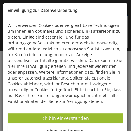
Kompletten Head der Seite überspringen
(06766) 903-200
oder (06766) 9323-960
Einwilligung zur Datenverarbeitung
Wir verwenden Cookies oder vergleichbare Technologien
um Ihnen ein optimales und sicheres Einkaufserlebnis zu
bieten. Einige sind essenziell und für das
ordnungsgemäße Funktionieren der Website notwendig
während andere lediglich zu anonymen Statistikzwecken,
für Komforteinstellungen oder zur Anzeige
personalisierter Inhalte genutzt werden. Dafür können Sie
Startseite
Bücher
Literatur
Belletristik
hier Ihre Einwilligung erteilen und jederzeit widerrufen
oder anpassen. Weitere Informationen dazu finden Sie in
Zeit der Erfüllung
unserer Datenschutzerklärung. Sollten Sie optionale
Cookies ablehnen, wird Ihr Besuch nur mit zwingend
notwendigen Cookies fortgeführt. Bitte beachten Sie, dass
auf Basis Ihrer Einstellungen womöglich nicht mehr alle
Funktionalitäten der Seite zur Verfügung stehen.
Datenverarbeitung -
Ich bin einverstanden
Datenverarbeitung -