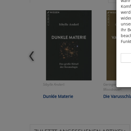
währ
Komfo
werde
wide
unser
Ihr B
beach
Funkt
Sibylle Anderl:
Geringer Restbes
Hier 
Moosbauer:
Cook
Dunkle Materie
Die Varusschl
fortg
nicht
Selbs
anpa