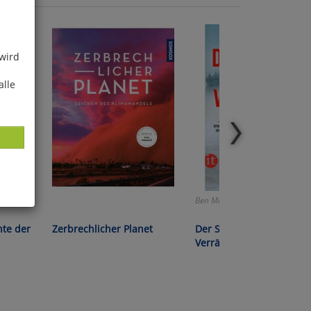
 wird
alle
Ben Macintyre:
ies
hte der
Zerbrechlicher Planet
Der Spion und der
glich
Verräter
der