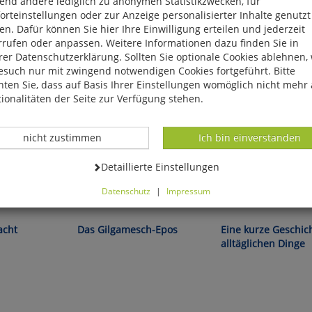
end andere lediglich zu anonymen Statistikzwecken, für
rteinstellungen oder zur Anzeige personalisierter Inhalte genutzt
n. Dafür können Sie hier Ihre Einwilligung erteilen und jederzeit
rrufen oder anpassen. Weitere Informationen dazu finden Sie in
er Datenschutzerklärung. Sollten Sie optionale Cookies ablehnen,
esuch nur mit zwingend notwendigen Cookies fortgeführt. Bitte
ten Sie, dass auf Basis Ihrer Einstellungen womöglich nicht mehr 
ionalitäten der Seite zur Verfügung stehen.
Datenverarbeitung -
Datenverarbeitung -
nicht zustimmen
Ich bin einverstanden
Datenverarbeitung -
Detaillierte Einstellungen
Datenschutz
|
Impressum
tand! Günther
Bill Bryson:
können Sie alle optionalen Cookies einstellen. Sollten Sie optionale
ies ablehnen, wird Ihr Besuch nur mit zwingend notwendigen Cook
acht
Das Gilgamesch-Epos
Eine kurze Geschic
eführt. Bitte beachten Sie, dass auf Basis Ihrer Einstellungen womö
alltäglichen Dinge
 mehr alle Funktionalitäten der Seite zur Verfügung stehen.
tverständlich können Sie die Einstellungen jederzeit widerrufen o
ssen.