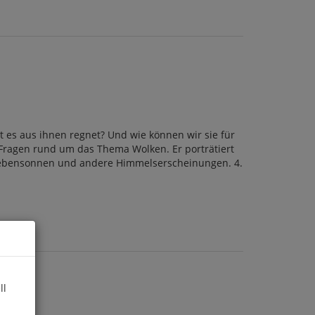
 es aus ihnen regnet? Und wie können wir sie für
Fragen rund um das Thema Wolken. Er porträtiert
 Nebensonnen und andere Himmelserscheinungen. 4.
ll