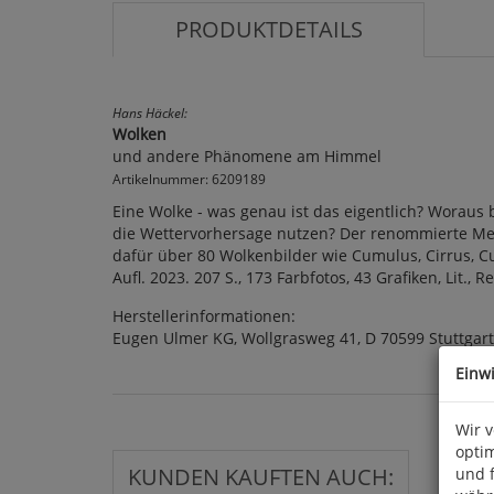
PRODUKTDETAILS
Hans Häckel:
Wolken
und andere Phänomene am Himmel
Artikelnummer: 6209189
Eine Wolke - was genau ist das eigentlich? Woraus
die Wettervorhersage nutzen? Der renommierte Met
dafür über 80 Wolkenbilder wie Cumulus, Cirrus,
Aufl. 2023. 207 S., 173 Farbfotos, 43 Grafiken, Lit., 
Herstellerinformationen:
Eugen Ulmer KG, Wollgrasweg 41, D 70599 Stuttgar
Einw
Wir 
optim
KUNDEN KAUFTEN AUCH:
und 