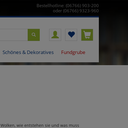
Bestellhotline: (06766) 903-200
oder (06766) 9323-960
Schönes & Dekoratives
Fundgrube
n Wolken, wie entstehen sie und was muss