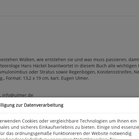
 bestehen Wolken, wie entstehen sie und was muss passieren, damit
eorologe Hans Häckel beantwortet in diesem Buch alle wichtigen 
 Cumulonimbus oder Stratus sowie Regenbögen, Kondensstreifen,
Reg., Format: 13,2 x 19 cm, kart. Eugen Ulmer.
t, info@ulmer.de
illigung zur Datenverarbeitung
verwenden Cookies oder vergleichbare Technologien um Ihnen ein
ales und sicheres Einkaufserlebnis zu bieten. Einige sind essenzie
für das ordnungsgemäße Funktionieren der Website notwendig