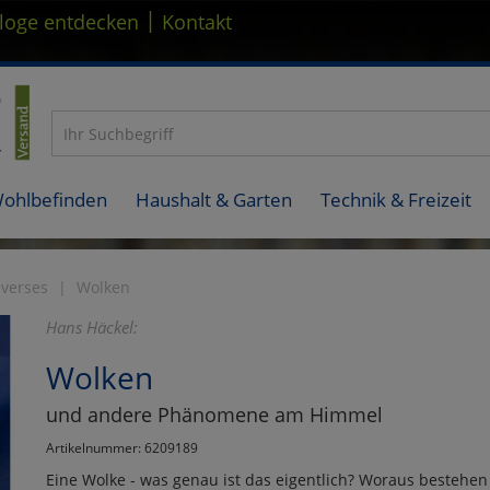
|
loge entdecken
Kontakt
Wohlbefinden
Haushalt & Garten
Technik & Freizeit
iverses
Wolken
Hans Häckel:
Wolken
und andere Phänomene am Himmel
Artikelnummer: 6209189
Eine Wolke - was genau ist das eigentlich? Woraus bestehe