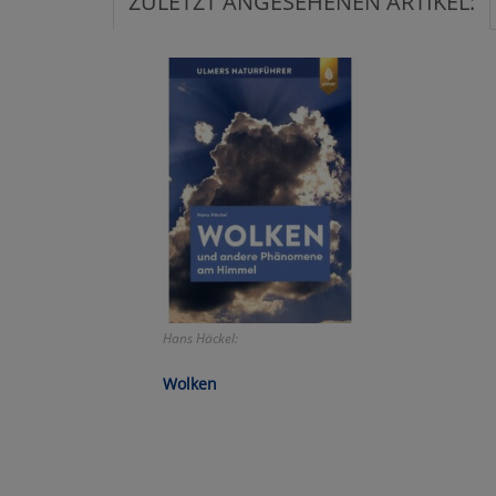
ZULETZT ANGESEHENEN ARTIKEL:
Ko
Wa
Pe
Ma
Um
Hans Häckel:
Wolken