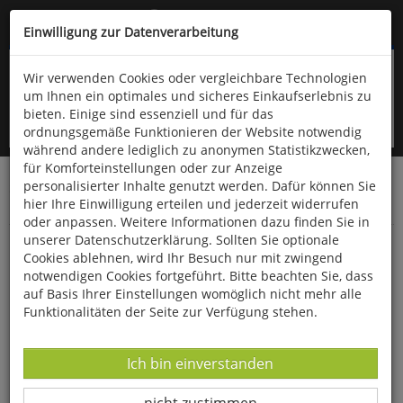
Kompletten Head der Seite überspringen
(06766) 903-200
oder (06766) 9323-960
Einwilligung zur Datenverarbeitung
Wir verwenden Cookies oder vergleichbare Technologien
um Ihnen ein optimales und sicheres Einkaufserlebnis zu
bieten. Einige sind essenziell und für das
ordnungsgemäße Funktionieren der Website notwendig
während andere lediglich zu anonymen Statistikzwecken,
für Komforteinstellungen oder zur Anzeige
personalisierter Inhalte genutzt werden. Dafür können Sie
Startseite
Bücher
Downloads
Zeitschriften
hier Ihre Einwilligung erteilen und jederzeit widerrufen
Der Falke
oder anpassen. Weitere Informationen dazu finden Sie in
unserer Datenschutzerklärung. Sollten Sie optionale
Beobachtungstipp: Das Bremer Blockland
Cookies ablehnen, wird Ihr Besuch nur mit zwingend
notwendigen Cookies fortgeführt. Bitte beachten Sie, dass
auf Basis Ihrer Einstellungen womöglich nicht mehr alle
Funktionalitäten der Seite zur Verfügung stehen.
Datenverarbeitung -
Ich bin einverstanden
Datenverarbeitung -