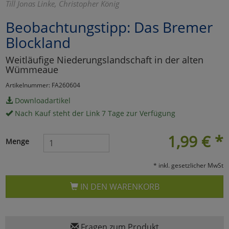
Till Jonas Linke, Christopher König
Marketing
Beobachtungstipp: Das Bremer
Blockland
Umfragetools
Weitläufige Niederungslandschaft in der alten
Wümmeaue
Cookies
Alle Akzeptieren
Artikelnummer: FA260604
Downloadartikel
Cookies
Einstellungen speichern
Nach Kauf steht der Link 7 Tage zur Verfügung
zu Haupptseite Zustimmun
zurück
1,99
€
*
Menge
* inkl. gesetzlicher MwSt
IN DEN WARENKORB
Fragen zum Produkt