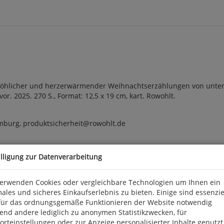
 fröhlicher und herzerwärmender Weihnachtserzählungen von unte
vor. 2025. 270 S., Format: 12,5 x 19 cm, kart. Rowohlt.
mburg, produktsicherheit@rowohlt.de
illigung zur Datenverarbeitung
verwenden Cookies oder vergleichbare Technologien um Ihnen ein
ales und sicheres Einkaufserlebnis zu bieten. Einige sind essenzie
für das ordnungsgemäße Funktionieren der Website notwendig
end andere lediglich zu anonymen Statistikzwecken, für
rteinstellungen oder zur Anzeige personalisierter Inhalte genutzt