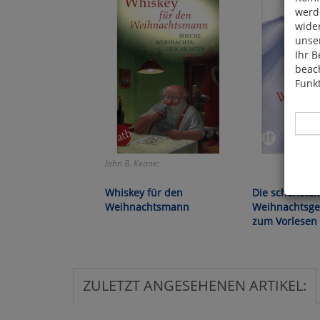
werde
wide
unser
Ihr B
beach
Funkt
John B. Keane:
Hier 
Whiskey für den
Die schönsten
Cook
Weihnachtsmann
Weihnachtsge
fortg
zum Vorlesen
nicht
Selbs
anpa
ZULETZT ANGESEHENEN ARTIKEL:
Ko