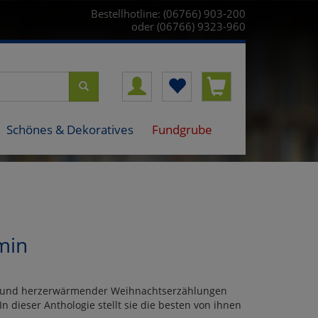
Bestellhotline: (06766) 903-200
oder (06766) 9323-960
Schönes & Dekoratives
Fundgrube
min
her und herzerwärmender Weihnachtserzählungen
 dieser Anthologie stellt sie die besten von ihnen