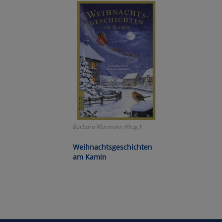
Wa
Pe
Ma
Um
Barbara Mürmann (Hrsg.):
Weihnachtsgeschichten
am Kamin