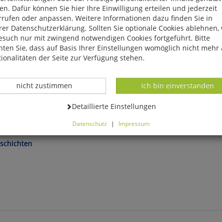
n. Dafür können Sie hier Ihre Einwilligung erteilen und jederzeit
rrufen oder anpassen. Weitere Informationen dazu finden Sie in
er Datenschutzerklärung. Sollten Sie optionale Cookies ablehnen,
esuch nur mit zwingend notwendigen Cookies fortgeführt. Bitte
ten Sie, dass auf Basis Ihrer Einstellungen womöglich nicht mehr 
ionalitäten der Seite zur Verfügung stehen.
Datenverarbeitung -
Datenverarbeitung -
nicht zustimmen
Ich bin einverstanden
Datenverarbeitung -
Detaillierte Einstellungen
Datenschutz
|
Impressum
können Sie alle optionalen Cookies einstellen. Sollten Sie optionale
ies ablehnen, wird Ihr Besuch nur mit zwingend notwendigen Cook
schichten
eführt. Bitte beachten Sie, dass auf Basis Ihrer Einstellungen womö
 mehr alle Funktionalitäten der Seite zur Verfügung stehen.
tverständlich können Sie die Einstellungen jederzeit widerrufen o
ssen.
mfortfunktionen