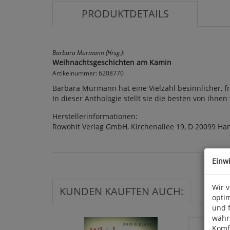
PRODUKTDETAILS
Barbara Mürmann (Hrsg.):
Weihnachtsgeschichten am Kamin
Artikelnummer: 6208770
Barbara Mürmann hat eine Vielzahl besinnlicher,
In dieser Anthologie stellt sie die besten von ihnen 
Herstellerinformationen:
Rowohlt Verlag GmbH, Kirchenallee 19, D 20099 Ha
Einw
Wir 
KUNDEN KAUFTEN AUCH:
optim
und 
währ
Komfo