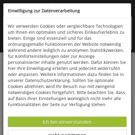
Kompletten Head der Seite überspringen
(06766) 903-200
oder (06766) 9323-960
Einwilligung zur Datenverarbeitung
Wir verwenden Cookies oder vergleichbare Technologien
um Ihnen ein optimales und sicheres Einkaufserlebnis zu
bieten. Einige sind essenziell und für das
ordnungsgemäße Funktionieren der Website notwendig
während andere lediglich zu anonymen Statistikzwecken,
für Komforteinstellungen oder zur Anzeige
personalisierter Inhalte genutzt werden. Dafür können Sie
Startseite
Bücher
Kinderbücher
hier Ihre Einwilligung erteilen und jederzeit widerrufen
oder anpassen. Weitere Informationen dazu finden Sie in
Weißt du eigentlich, wie lieb ich dich hab?
unserer Datenschutzerklärung. Sollten Sie optionale
Cookies ablehnen, wird Ihr Besuch nur mit zwingend
notwendigen Cookies fortgeführt. Bitte beachten Sie, dass
auf Basis Ihrer Einstellungen womöglich nicht mehr alle
Funktionalitäten der Seite zur Verfügung stehen.
Datenverarbeitung -
Ich bin einverstanden
Datenverarbeitung -