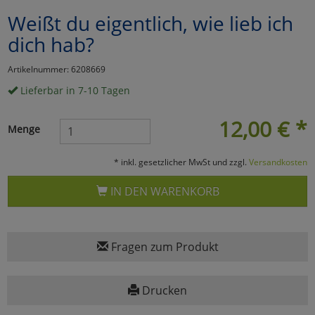
Weißt du eigentlich, wie lieb ich
Marketing
dich hab?
Umfragetools
Artikelnummer: 6208669
Lieferbar in 7-10 Tagen
Cookies
Alle Akzeptieren
12,00
€
*
Menge
Cookies
Einstellungen speichern
* inkl. gesetzlicher MwSt und zzgl.
Versandkosten
zu Haupptseite Zustimmun
zurück
IN DEN WARENKORB
Fragen zum Produkt
Drucken