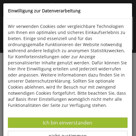
Kompletten Head der Seite überspringen
(06766) 903-200
oder (06766) 9323-960
Einwilligung zur Datenverarbeitung
Wir verwenden Cookies oder vergleichbare Technologien
um Ihnen ein optimales und sicheres Einkaufserlebnis zu
bieten. Einige sind essenziell und für das
ordnungsgemäße Funktionieren der Website notwendig
während andere lediglich zu anonymen Statistikzwecken,
für Komforteinstellungen oder zur Anzeige
personalisierter Inhalte genutzt werden. Dafür können Sie
Startseite
Bücher
Biologie allgemein
Ornithologie
hier Ihre Einwilligung erteilen und jederzeit widerrufen
oder anpassen. Weitere Informationen dazu finden Sie in
Warum die Vögel singen
unserer Datenschutzerklärung. Sollten Sie optionale
Cookies ablehnen, wird Ihr Besuch nur mit zwingend
notwendigen Cookies fortgeführt. Bitte beachten Sie, dass
auf Basis Ihrer Einstellungen womöglich nicht mehr alle
Funktionalitäten der Seite zur Verfügung stehen.
Datenverarbeitung -
Ich bin einverstanden
Datenverarbeitung -