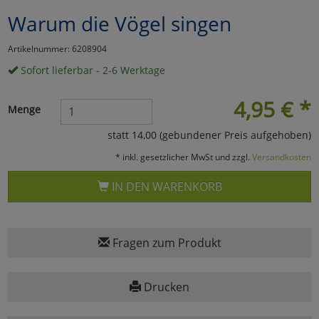
Warum die Vögel singen
Marketing
Artikelnummer: 6208904
Umfragetools
Sofort lieferbar - 2-6 Werktage
4,95
€
*
Menge
Cookies
Alle Akzeptieren
statt 14,00 (gebundener Preis aufgehoben)
Cookies
Einstellungen speichern
* inkl. gesetzlicher MwSt und zzgl.
Versandkosten
zu Haupptseite Zustimmun
zurück
IN DEN WARENKORB
Fragen zum Produkt
Drucken