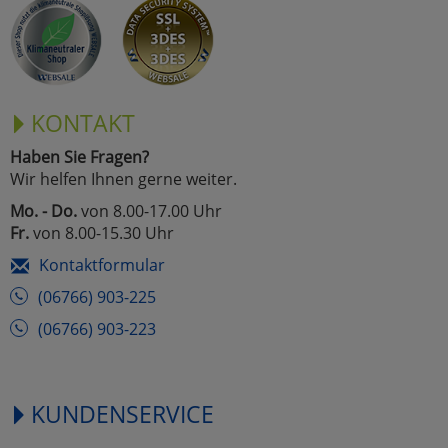
Marketing
Umfragetools
KONTAKT
Haben Sie Fragen?
Cookies
Alle Akzeptieren
Wir helfen Ihnen gerne weiter.
Cookies
Mo. - Do.
von 8.00-17.00 Uhr
Einstellungen speichern
Fr.
von 8.00-15.30 Uhr
zu Haupptseite Zustimmun
zurück
Kontaktformular
(06766) 903-225
(06766) 903-223
KUNDENSERVICE