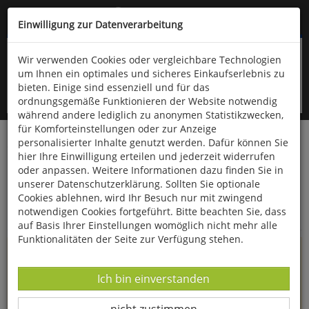
Kompletten Head der Seite überspringen
(06766) 903-200
oder (06766) 9323-960
Einwilligung zur Datenverarbeitung
Wir verwenden Cookies oder vergleichbare Technologien
um Ihnen ein optimales und sicheres Einkaufserlebnis zu
bieten. Einige sind essenziell und für das
ordnungsgemäße Funktionieren der Website notwendig
während andere lediglich zu anonymen Statistikzwecken,
für Komforteinstellungen oder zur Anzeige
personalisierter Inhalte genutzt werden. Dafür können Sie
Startseite
Informationen
hier Ihre Einwilligung erteilen und jederzeit widerrufen
oder anpassen. Weitere Informationen dazu finden Sie in
Uppps...
unserer Datenschutzerklärung. Sollten Sie optionale
Cookies ablehnen, wird Ihr Besuch nur mit zwingend
Sie sind weitergeleitet worden !
notwendigen Cookies fortgeführt. Bitte beachten Sie, dass
auf Basis Ihrer Einstellungen womöglich nicht mehr alle
Funktionalitäten der Seite zur Verfügung stehen.
Die Seite, das Produkt oder die Kategorie, die Sie versucht
haben zu öffnen, gibt es leider nicht mehr in unserem
Datenverarbeitung -
Ich bin einverstanden
Shop.
Datenverarbeitung -